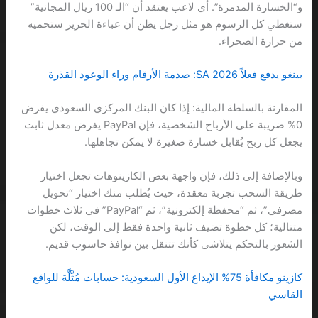
و“الخسارة المدمرة”. أي لاعب يعتقد أن “الـ 100 ريال المجانية”
ستغطي كل الرسوم هو مثل رجل يظن أن عباءة الحرير ستحميه
من حرارة الصحراء.
بينغو يدفع فعلاً 2026 SA: صدمة الأرقام وراء الوعود القذرة
المقارنة بالسلطة المالية: إذا كان البنك المركزي السعودي يفرض
0% ضريبة على الأرباح الشخصية، فإن PayPal يفرض معدل ثابت
يجعل كل ربح يُقابل خسارة صغيرة لا يمكن تجاهلها.
وبالإضافة إلى ذلك، فإن واجهة بعض الكازينوهات تجعل اختيار
طريقة السحب تجربة معقدة، حيث يُطلب منك اختيار “تحويل
مصرفي”، ثم “محفظة إلكترونية”، ثم “PayPal” في ثلاث خطوات
متتالية؛ كل خطوة تضيف ثانية واحدة فقط إلى الوقت، لكن
الشعور بالتحكم يتلاشى كأنك تتنقل بين نوافذ حاسوب قديم.
كازينو مكافأة 75% الإيداع الأول السعودية: حسابات مُثَّلَّة للواقع
القاسي