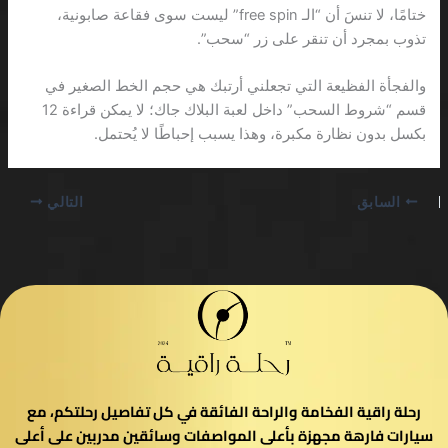
ختامًا، لا تنسَ أن “الـ free spin” ليست سوى فقاعة صابونية،
تذوب بمجرد أن تنقر على زر “سحب”.
والفجأة الفظيعة التي تجعلني أرتبك هي حجم الخط الصغير في
قسم “شروط السحب” داخل لعبة البلاك جاك؛ لا يمكن قراءة 12
بكسل بدون نظارة مكبرة، وهذا يسبب إحباطًا لا يُحتمل.
السابق
التالي
رحلة راقية الفخامة والراحة الفائقة في كل تفاصيل رحلتكم، مع
سيارات فارهة مجهزة بأعلى المواصفات وسائقين مدربين على أعلى