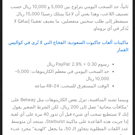
ثانياً، حد السحب اليومي يتراوح بين 5,000 و 10,000 ريال حسب
تصنيف اللاعب، وهذا يعني أن لاعبًا يمتلك رصيدًا 15,000 ريال
سيضطر إلى طلب سحبين منفصلين، ما يضيف تعقيدًا إضافيًا لا
يُذكر في أي بروماو.
ماكينات ألعاب جاكبوت السعودية: الفخاخ التي لا تُرى في كواليس
القمار
رسوم PayPal: 2.9% + 0.30 ريال
حد السحب اليومي في معظم الكازينوهات: 5,000–
10,000 ريال
الوقت المستغرق للسحب: 24–48 ساعة
وبينما تشتد المنافسة، تنزل بعض الكازينوهات مثل Betway على
“مكافآت مجانية” تصل إلى 200 ريال، لكن الشرط الصغير يقول
إنك لا تستطيع سحب أي شيء قبل أن تدور 40 مرة على أي لعبة.
إذا جربت هذه القاعدة على ماكينة Starburst، ستجد أن متوسط
عدد اللفات المطلوبة يتجاوز الـ 50، ما يجعل “الهدية” مجرد عبء