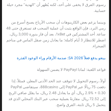
رسوم. الفرق لا يخفى على أحد، لكنه يُظهر أن “الهدية” مجرد حيلة
حسابية.
وبينما يزعم بعض الكازينوهات أن سحب الأرباح يصبح أسرع من
رمي النرد، فإن الواقع يثبت أن عملية السحب قد تستغرق حتى 48
ساعة. أحد المشتركين في 1xBet، بعد أن فاز بدورة 3,000 ريال،
اضطر للانتظار 3 أيام كاملة؛ ما يعادل زمن صقل الماس في مناجم
الصحراء.
بينغو يدفع فعلاً 2026 SA: صدمة الأرقام وراء الوعود القذرة
قواعد اللعبة: لماذا PayPayl لا يضمن السهولة
أولاً، رسوم التحويل لا تتوقف عند الحد الأدنى المعلن. فمثلاً، إذا
دفعت 75 ريالًا عبر PayPal إلى 888casino، سيتقاضى PayPal
2.9% + 0.30 ريال، أي ما يعادل 2.48 ريال، ما يقلل صافي الربح
إلى 72.52 ريال. مقارنةً بعملية سحب عبر البنك المحلي الذي قد
يتحمل 5 ريال ثابتة، الفرق واضح.