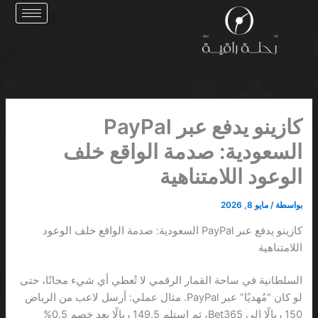
خطي
لى
لمحتوى
كازينو يدفع عبر PayPal
السعودية: صدمة الواقع خلف
الوعود اللامتناهية
بواسطة
/
مايو 8, 2026
كازينو يدفع عبر PayPal السعودية: صدمة الواقع خلف الوعود
اللامتناهية
السلطانية في ساحة القمار الرقمي لا تُعطي أي شيء مجانًا، حتى
لو كان “مُهديًا” عبر PayPal. مثال عملي: أرسل لاعب من الرياض
150 ريالًا إلى Bet365، ثم استلم 149.5 ريالًا بعد خصم 0.5%