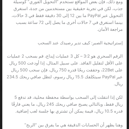
ومع ذلك، فإن بعض المواقع تستخدم “التحويل الفوري” كوسيلة
جذب، لكن في تجربة حقيقية بين مستخدمين من جدة، استغرق
التحويل عبر PayPal ما بين 12 إلى 30 دقيقة فقط في 3 حالات،
بينما استغرق في 7 حالات أخرى ما يصل إلى 72 ساعة بسبب
مراجعة الأمان.
إستراتيجية الصبر: كيف تدير رصيدك عند السحب
الرقم السحري هو 3:2 – كل 3 عمليات إيداع، قم بسحب 2 عمليات
على الأقل لتقليل الفاقد. على سبيل المثال، إذا أودعت 500 ريال
على 22Bet، وحققت ربحًا قدره 750 ريال، فإن سحب 500 ريال
عبر PayPal سيتكلفك 15.5 ريال رسوم، لتظل صافي ربحك 234.5
ريال.
لكن إذا انتقلت إلى السحب بواسطة محفظة محلية، قد تدفع 5
ريال فقط، وبالتالي يصبح صافي ربحك 245 ريال، ما يعني فارقًا
قدره 10.5 ريال، قيمة يمكن أن تشتري بها جلسة لعب إضافية.
وهنا يظهر أن الحسابات الدقيقة هي ما يفرق بين “الربح”