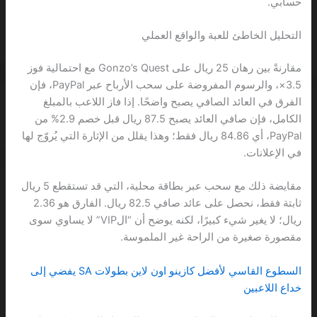
حسابي.
التحليل الخاطئ للعبة والواقع العملي
مقارنةً بين رهان 25 ريال على Gonzo’s Quest مع احتمالية فوز
3.5×، والرسوم المفروضة على سحب الأرباح عبر PayPal، فإن
الفرق في العائد الصافي يصبح واضحًا. إذا فاز اللاعب بالمبلغ
الكامل، فإن صافي العائد يصبح 87.5 ريال قبل خصم 2.9% من
PayPal، أي 84.86 ريال فقط؛ وهذا يقلل من الإثارة التي يُروّج لها
في الإعلانات.
مقايضة ذلك مع سحب عبر بطاقة محلية، التي قد تستقطع 5 ريال
ثابتة فقط، نحصل على عائد صافي 82.5 ريال. الفارق هو 2.36
ريال؛ لا يغير شيء كبيرًا، لكنه يوضح أن “الVIP” لا يساوي سوى
مقصورة صغيرة من الراحة غير الملموسة.
السطوع القاسي لأفضل كازينو اون لاين بطولات SA يفضي إلى
خداع اللاعبين