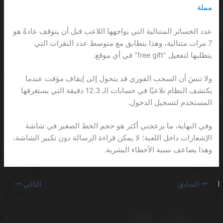
مملة
عدد الخسائر المتتالية التي يواجهها اللاعب قبل أن يتوقف عادةً هو
7 مرات متتالية، وهذا يتطابق مع متوسط عدد النقرات التي
يتطلبها لتفعيل “free gift” في أي موقع.
ولا تنسَ أن السحب الفوري قد يتحول إلى إيقاف مؤقت عندما
يكتشف النظام تلاعبًا في حسابات الـ 12.3 دقيقة التي يستغرقها
المستخدم لتسجيل الدخول.
وفي النهاية، ما يزعجني أكثر هو حجم الخط الصغير في شاشة
الإشعارات داخل اللعبة؛ لا يمكن قراءة الرسالة دون تكبير الشاشة،
وهذا يضاعف نسبة الأخطاء البشرية.
السابق
التالي