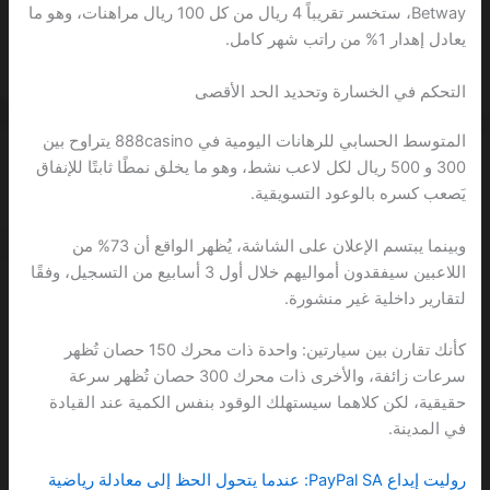
Betway، ستخسر تقريباً 4 ريال من كل 100 ريال مراهنات، وهو ما
يعادل إهدار 1% من راتب شهر كامل.
التحكم في الخسارة وتحديد الحد الأقصى
المتوسط الحسابي للرهانات اليومية في 888casino يتراوح بين
300 و 500 ريال لكل لاعب نشط، وهو ما يخلق نمطًا ثابتًا للإنفاق
يَصعب كسره بالوعود التسويقية.
وبينما يبتسم الإعلان على الشاشة، يُظهر الواقع أن 73% من
اللاعبين سيفقدون أمواليهم خلال أول 3 أسابيع من التسجيل، وفقًا
لتقارير داخلية غير منشورة.
كأنك تقارن بين سيارتين: واحدة ذات محرك 150 حصان تُظهر
سرعات زائفة، والأخرى ذات محرك 300 حصان تُظهر سرعة
حقيقية، لكن كلاهما سيستهلك الوقود بنفس الكمية عند القيادة
في المدينة.
روليت إيداع PayPal SA: عندما يتحول الحظ إلى معادلة رياضية