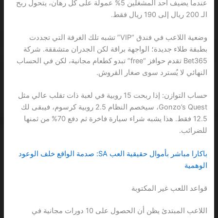
عندما يضيف أحد المشغلين 5% عمولة على كل رهان، يتحول ربح
الـ 200 ريال إلى 190 ريال فقط.
وضعية اللاعب في فندق “VIP” تشبه تلك الغرفة التي تجددت
بطبقة طلاء جديدة؛ الواجهة براقة لكن الجدران متشققة. شركة
Bet365 تقدم حوافز “free” تبدو كطعام مجانية، لكن في الحساب
النهائي لا يُسترد سوى صغار القروش.
حساب التوازن: إذا ربحت 15 روبية في لعبة ذات تقلب عالي مثل
Gonzo’s Quest، سيخصم النظام 2.5 روبية كرسوم، فيبقى لك
12.5 فقط. هذا يشبه شراء سيارة فاخرة ثم دفع 70% من ثمنها
للضرائب.
باكارا مباشر بأموال حقيقية العب SA: صدمة الواقع خلف الوعود
الوهمية
قواعد اللعب غير المكتوبة
اللاعب المبتدئ يظن أن الحصول على 10 دورات مجانية في