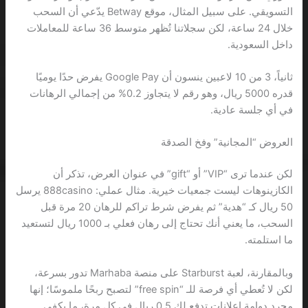
التسويقي. على سبيل المثال، موقع Betway يدّعي أن السحب
خلال 24 ساعة، لكن سجلاتنا تُظهر متوسط 36 ساعة للمعاملات
داخل السعودية.
ثانياً، 3 من 10 لاعبين ينسون أن Google Pay يفرض حدًا يوميًا
قدره 5000 ريال، وهو رقم لا يتجاوز 0.2% من إجمالي الرهانات
في أي جلسة عادية.
العروض “المجانية” وفخ الصدقة
لكن عندما ترى “VIP” أو “gift” في عنوان العرض، تذكر أن
الكازينوهات ليست جمعيات خيرية. مثال عملي: 888casino يرسل
50 ريال كـ “هدية” ثم يفرض شرط تراكم للرهان 20 مرة قبل
السحب، ما يعني أنك تحتاج إلى رهان فعلي بـ 1000 ريال لتستعيد
ما استلمته.
وبالمقارنة، لعبة Starburst على منصة Marhaba تدور بسرعة،
لكن لا تُعطي أي فرصة للـ “free spin” لتصبح ربحًا ملموسًا؛ إنها
مجرد دوامة إعلانات تدفع لك 0.5 ريال في كل مرة، ما يكفي