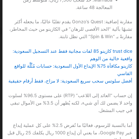
المعالجة 48 ساعة.
مقارنة إضافية: Gonzo’s Quest يقدم تقلبًا عاليًا، ما يجعله أكثر
تشبهًا بآلية “الحد الأقصى للرهان” في الكازينو من حيث المخاطر،
مقارنةً بـ “Spin & Win” التي تظل ثابتة.
trust dice كازينو 85 لفات مجانية فقط عند التسجيل السعودية:
واقعية خالية من الوهم
كازينو مكافأة 75% الإيداع الأول السعودية: حسابات مُثَّلَّة للواقع
القاسي
أفضل سلوتس سحب سريع السعودية: لا مزاح، فقط أرقام حقيقية
إن حساب “العائد إلى اللاعب” (RTP) على مستوى 96.5% لسلوت
واحد لا يضمن لك أي شيء، لكنه يُظهر أن 3.5% من الأموال تبقى
في جيب المشغل.
أما بالنسبة للرسوم، فغالبًا ما تُفرض 2.5% على كل عملية إيداع
عبر Google Pay، ما يعني أن إيداع 1000 ريال يكلفك 25 ريال قبل