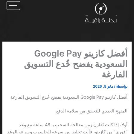
خطي
لى
لمحتوى
أفضل كازينو Google Pay
السعودية يفضح خُدع التسويق
الفارغة
بواسطة
/
مايو 8, 2026
أفضل كازينو Google Pay السعودية يفضح خُدع التسويق الفارغة
المنهج العددي للتحقق من سلامة الدفع
أولاً، إذا كنت تُقارن زمن معالجة السحب بـ 48 ساعة مع وعد
“فوري” من كازينو، فأنت تخلط بين سرعة الحاسوب وسرعة الوعد