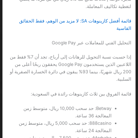
لتغطية تكاليف المعاملة.
قائمة أفضل كازينوهات SA: لا مزيد من الوهم، فقط الحقائق
القاسية
التحليل الفني للمعاملات عبر Google Pay
إذا حسبت نسبة التحويل للرهانات إلى أرباح، تجد أن 7% فقط من
اللاعبين الذين يستخدمون Google Pay يحققون ربحًا أعلى من
200 ريال شهريًا، بينما 93% يبقون في دائرة الخسارة الصفرية أو
السلبية.
قائمة الفروق بين ثلاث كازينوهات رائدة في السعودية:
Betway: حد سحب 10,000 ريال، متوسط زمن
المعالجة 36 ساعة.
888casino: حد سحب 5,000 ريال، متوسط زمن
المعالجة 24 ساعة.
Marhaba: حد سحب 7,500 ريال، متوسط زمن