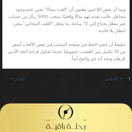
وبما أن بعض اللاعبين يظنون أن “العب مجانًا” يعني عدم وجود
مخاطر، فأنت تقدم لهم مثالًا واقعيًا: سحب 5000 ريال من حساب
غير مفعّل يحتاج إلى 72 ساعة، ما يجعل “اللعب المجاني” مجرد
انتظار بلا فائدة.
حقيقةً أن حجم الخط في صفحة السحب في بعض الألعاب أصغر
من 10 بكسل يثير الغضب، خصوصًا عندما تحاول قراءة الحد الأدنى
للرهان وتجد أنه غير واضح أبداً.
السابق
التالي