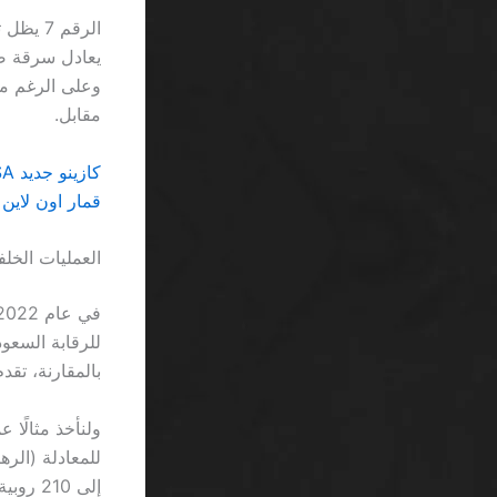
الرقم 7
يعادل سرقة صام
مقابل.
كازينو جديد Apple Pay SA يفضح خدعة القمار الحديثة
قمار اون لاين 
العمليات الخلفي
بالمقارنة، تقدم 888casino آلية سحب أسرع بـ 48 ساعة، لكن السرعة نفسها لا تعن
إلى 210 روبية عبر تعديل عشوائي للـ RTP.