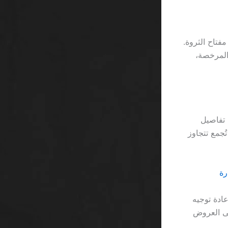
م، بل هي تحذير عملي لكل من يظن أن “الـ free spin” هو مفتاح الثروة.
ول من المواقع المرخصة،
 تفاصيل
التي تُجمع تتجاوز
ادة توجيه
لى العروض