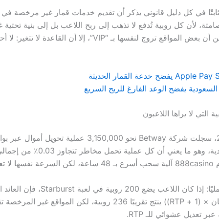
 يظل ثابتًا في كل دليل قانوني يذكر أن تقديم خدمات قمار غير مرخصة في
تة، لأن كل روبية تُدفع لا تذهب إلى ربح اللاعب بل إلى بنية تحتية غ
وعلى الرغم من أن بعض المواقع تروج لنفسها بـ “VIP”، إلا أن القاعدة ل
السعودية يفضح الوعد الفارغ للربح السريع
ة التي لا يراها اللاعبون
في عام 2022، سجلت شركة Betway نحو 3,150,000 عملية تحويل 
للرقابة السعودية، وهو ما يعني أن كل عملية تحمل 
ي أمانًا.
ولنأخذ مثالًا عمليًا: إذا كان اللاعب يضع 200 روبي
للمعادلة (الرهان × (1 + RTP)) ينتج تقريبًا 236 روبية، لكن المواقع غي