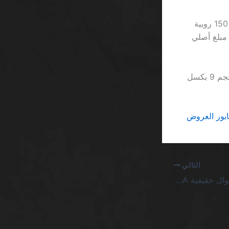
وفي النهاية، عندما يُطالب أحد اللاعبين بسحب 500 روبية، قد يواجه قيودًا لا تتجاوز 150 روبية
مبلغ أصلي
وإلى جانب هذه الأرقام، لا نغفل عن حقيقة أن واجهة بعض الألعاب تحوي خطوطًا بحجم 9 بكسل
التالي
سلوتس مع مضاعف بأموال حقيقية SA: عندما يتحول الضحك إلى حسابات باردة