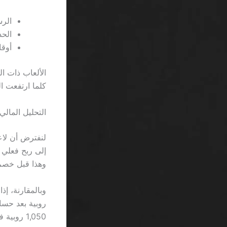
الرسوم
الحد ال
أوقات
كلما ارتفعت ال
التحليل المال
وهذا قبل خصم أي ر
1,050 روبية في المجموع.