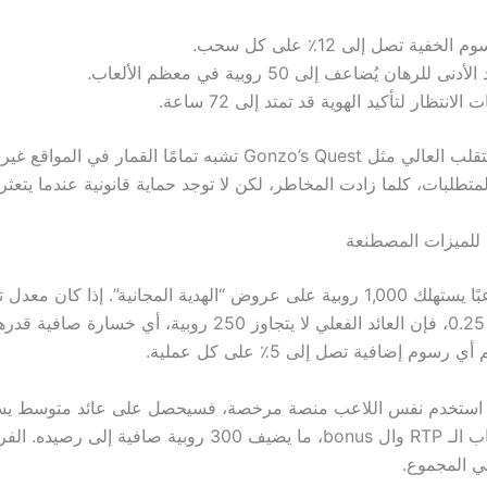
 الخفية تصل إلى 12٪ على كل سحب.
أدنى للرهان يُضاعف إلى 50 روبية في معظم الألعاب.
 الانتظار لتأكيد الهوية قد تمتد إلى 72 ساعة.
الألعاب ذات التقلب العالي مثل Gonzo’s Quest تشبه تمامًا القمار في 
متطلبات، كلما زادت المخاطر، لكن لا توجد حماية قانونية عندما يتعثر
ي للميزات المصطنعة
لنفترض أن لاعبًا يستهلك 1,000 روبية على عروض “الهدية المجانية”. إذا كان م
سوم إضافية تصل إلى 5٪ على كل عملية.
روبية بعد حساب الـ RTP وال bonus، ما يضيف 300 روبية صافية إلى 