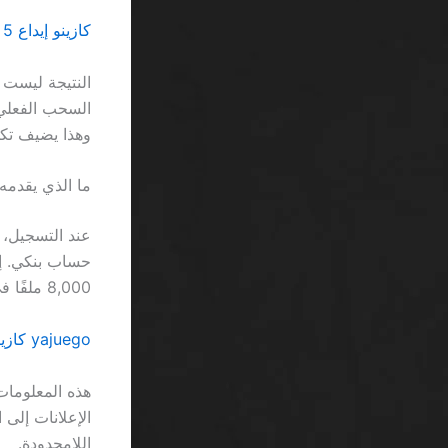
كازينو إيداع 5 ريال SA: صدمة صريحة للواقع المالي
وهذا يضيف تكل
ما الذي يقدمه
عند التسجيل، 
8,000 ملفًا في شهرٍ واحد، وهو ما يعادل قاعدة بيانات لا تخضع لأي تدقيق رسمي.
yajuego كازينو bonus code فعّال احصل عليه اليوم SA: لا عذر للندم على الخسارة
هذه المعلومات
الإعلانات إلى 
اللامحدودة.