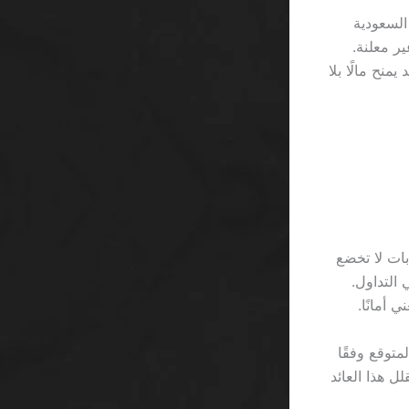
 السعودية
ير معلنة.
ا تتغير: لا أحد يمنح مالًا بلا
أموال عبر بوابات لا تخضع
مخاطر تتجاوز 0.03٪ من إجمالي التداول.
ة في لعبة Starburst، فإن العائد المتوقع وفقًا
ر المرخصة تقلل هذا العائد