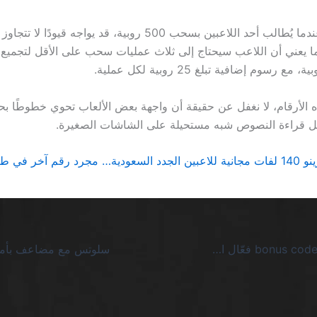
 يعني أن اللاعب سيحتاج إلى ثلاث عمليات سحب على الأقل لتجميع 
ل قراءة النصوص شبه مستحيلة على الشاشات الصغيرة.
yajuego كازينو bonus code فعّال احصل عليه اليوم SA: لا عذر للندم على الخسارة