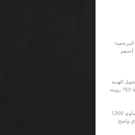
المواقع غير المرخصة؛
 أحدهم.
عدل تحويل الهدية
إلى ربح فعلي 0.25، فإن العائد الفعلي لا يتجاوز 250 روبية، أي خسارة صافية قدرها 750 روبية،
وبالمقارنة، إذا استخدم نفس اللاعب منصة مرخصة، فسيحصل على عائد متوسط يساوي 1,300
رصيده. الفرق واضح: