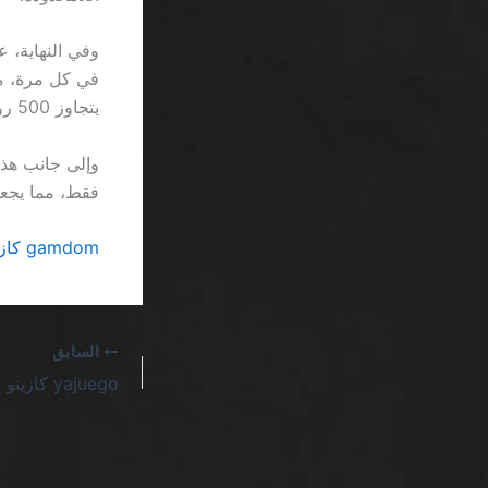
في كل مرة، ما
يتجاوز 500 روبية، مع رسوم إضافية تبلغ 25 روبية لكل عملية.
فقط، مما يجع
gamdom كازينو 140 لفات مجانية للاعبين الجدد السعودية… مجرد رقم آخر في طابور العروض
السابق