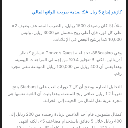
كازينو إيداع 5 ريال SA: صدمة صريحة للواقع المالي
مثلاً، إذا كان رصيدك 1500 ريايل، والضرب المضاعف يضيف 2×
على كل فوز، فإن أعلى ربح محتمل هو 3000 ريايل، وليس
10,000 كما يرشح البعض في الإعلانات.
وفي 888casino، تجد لعبة Gonzo’s Quest تتسارع كقطار
أدرينالين، لكنها لا تتجاوز 0.4% من إجمالي المراهنات اليومية،
وهذا يعني أن 400 ريايل من 100,000 ريايل المودعة تبقى مجرد
رقم.
التحليل الصارم يوضح أن كل 7 دورات لعب على Starburst ينتج
تقريباً 1.2 ريايل صافي ربح للمنصة، وهذا يثبت أن اللعبة نفسها هي
مجرد عربة نقل للمال من الجيب إلى الخزانة.
كمثال ملموس، قام أحد اللاعبين بزيادة رصيده من 200 ريايل إلى
400 ريايل خلال 5 دقائق باستخدام مضاعف 5×، لكنه انتهى
بخسارة 120 ريايل عندما توقفت المكافأة “العشوائية” بعد 12