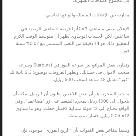
في مجموع المكافآت الشهرية.
مقارنة بين الإعلانات المضللة والواقع القاسي
الإعلان يصف مضاعف 3× كأنها فرصة لتضاعف الرصيد في
ساعتين، لكن الحساب الوحدوي يُظهر أن متوسط الوقت اللازم
لتحقيق ذلك هو 14 دقيقة من اللعب المستمر مع 0.07% نسبة
فوز.
وتقارن بعض المواقع بين سرعة الفوز في Starburst وسرعة
سحب الأموال في حسابك، وتظهر الفروقات بوضوح: 2.3 ثانية للـ
“فوز” مقابل 48 ساعة لسحب 500 ريايل.
ما يثير السخرية هو أن بعض اللاعبين يظنون أن 1 ريايل يمكنه أن
يتحول إلى 1000 ريايل بمجرد الضغط على زر “مضاعف”، وفي
الواقع تحتاج إلى 12 جولة متتالية لاختبار حظك، وهو ما يساوي
12× 0.05 ريايل خسارة متوسطة.
وبينما يتفاخر بعض القنوات بأن “الربح الفوري” موجود، فإن