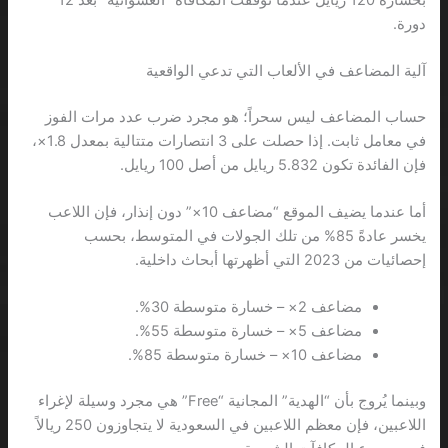
دورة.
آلية المضاعف في الألعاب التي تدعي الواقعية
حساب المضاعف ليس سحراً؛ هو مجرد ضرب عدد مرات الفوز
في معامل ثابت. إذا حصلت على 3 انتصارات متتالية بمعدل 1.8×،
فإن الفائدة تكون 5.832 ريايل من أصل 100 ريايل.
أما عندما يضيف الموقع “مضاعف 10×” دون إنذار، فإن اللاعب
يخسر عادةً 85% من تلك الجولات في المتوسط، بحسب
إحصائيات من 2023 التي أظهرتها أبحاث داخلية.
مضاعف 2× – خسارة متوسطة 30%.
مضاعف 5× – خسارة متوسطة 55%.
مضاعف 10× – خسارة متوسطة 85%.
وبينما يُروج بأن “الهدية” المجانية “Free” هي مجرد وسيلة لإغراء
اللاعبين، فإن معظم اللاعبين في السعودية لا يتجاوزون 250 ريالاً