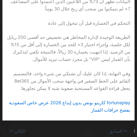
البيانات تظهر أن 73% من اللاعبين الذين اعتمدوا على المضاعف
7× لم يتمكنوا من سحب أي ربح خلال 30 يوماً.
التحكم في الخسارة قبل أن تتحول إلى عادة
الطريقة الوحيدة لإدارة المخاطر هي تخصيص حد أقصى 200 ريايل
لكل جلسة، وإجراء اختبار 3× للحد من الخسارة إلى أقل من 15%
من الرصيد. إذا انتهيت بخسارة 30 ريالاً، فالنتيجة تكفي لتذكيرك
بأن القمار ليس “VIP” بل مجرد حساب تبريد للأموال.
وفي النهاية، إذا كان عليك أن تشتكي من شيء واحد، فالتصميم
القائم على الخط الصغير في واجهة سحب الأموال من Bet365
يجعل قراءة القواعد المستحبة صعوبة شبه لا يمكن تجاوزها.
fort​uneplay كازينو بونص بدون إيداع 2026 عرض خاص السعودية
يفضح خرافات القمار
السابق
التالي