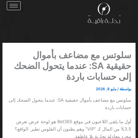
خطي
لى
لمحتوى
سلوتس مع مضاعف بأموال
حقيقية SA: عندما يتحول الضحك
إلى حسابات باردة
بواسطة
/
مايو 8, 2026
سلوتس مع مضاعف بأموال حقيقية SA: عندما يتحول الضحك إلى
حسابات باردة
أول ما يلقى اللاعبون في موقع Bet365 هو لوحة عرض تعرض
3.5% من المال كـ “VIP” وهم يظنون أن الفلوس تطير. الواقع؟
مجرد معادلة تجارية بلا عاطفة.