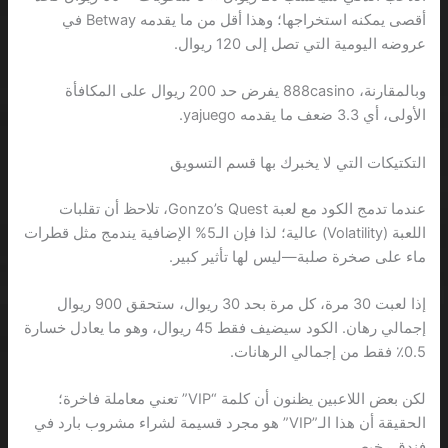
أقصى يمكنه استخراجها؛ وهذا أقل من ما يقدمه Betway في
عروضه اليومية التي تصل إلى 120 ريوال.
وبالمقارنة، 888casino يفرض حد 200 ريوال على المكافأة
الأولى، أي 3.3 ضعف ما يقدمه yajuego.
التكتيكات التي لا يخبرك بها قسم التسويق
عندما تدمج الكود مع لعبة Gonzo’s Quest، تلاحظ أن تقلبات
اللعبة (Volatility) عالية؛ لذا فإن الـ5% الإضافية يندمج مثل قطرات
ماء على صخرة صلبة—ليس لها تأثير كبير.
إذا لعبت 30 مرة، كل مرة بحد 30 ريوال، ستحقق 900 ريوال
إجمالي رهان. الكود سيضيف فقط 45 ريوال، وهو ما يعادل خسارة
0.5٪ فقط من إجمالي الرهانات.
لكن بعض اللاعبين يظنون أن كلمة “VIP” تعني معاملة فاخرة؛
الحقيقة أن هذا الـ”VIP” هو مجرد قسيمة لشراء مشروب بارد في
فندق رخيص.