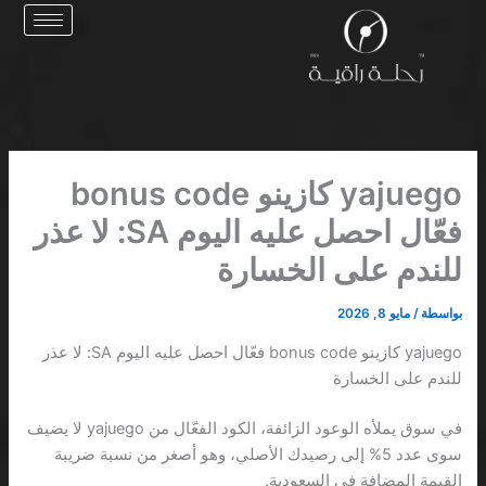
خطي
لى
لمحتوى
yajuego كازينو bonus code
فعّال احصل عليه اليوم SA: لا عذر
للندم على الخسارة
بواسطة
/
مايو 8, 2026
yajuego كازينو bonus code فعّال احصل عليه اليوم SA: لا عذر
للندم على الخسارة
في سوق يملأه الوعود الزائفة، الكود الفعّال من yajuego لا يضيف
سوى عدد 5% إلى رصيدك الأصلي، وهو أصغر من نسبة ضريبة
القيمة المضافة في السعودية.