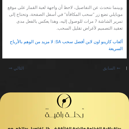
وبينما نتحدث عن التفاصيل، لاحظ أن واجهة لعبة القمار على موقع
موبايلي تضع زر “سحب المكافأة” في أسفل الصفحة، وتحتاج إلى
تمرير الشاشة 7 مرات للوصول إليه، وهذا يعكس بالفعل مدى
تعقيد التصميم لأغراض تقليل السحب.
ألعاب كازينو اون لاين أفضل سحب SA: لا مزيد من الوهم بالأرباح
السريعة
السابق
التالي
رحلة راقية الفخامة والراحة الفائقة في كل تفاصيل رحلتكم، مع