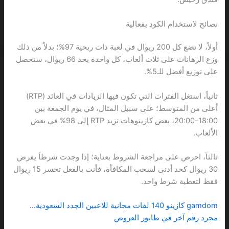
نصائح لاستخدام الكود بفعالية
أولاً، لا تضع كل 200 ريوال في لعبة ذات ربحية 97%؛ بدلاً من ذلك
وزع الرهانات على ثلاث ألعاب، كل واحدة بحد 66 ريوال، ستحصل
على توزيع أفضل للـ5%.
ثانياً، استغل الفترات التي تكون فيها الزيادات في العائد (RTP)
أعلى من المتوسط؛ على سبيل المثال، في يوم الجمعة بين
18:00–20:00، بعض كازينوهات تزيد RTP إلى 98% في بعض
الألعاب.
ثالثاً، احرص على مراجعة الشروط بعناية؛ إذا وجدت شرطاً يفرض
30 ريوال كحد أدنى لسحب المكافأة، فأنت بالفعل تخسر 15 ريوال
فقط لتغطية شرط واحد.
gamdom كازينو 140 لفات مجانية للاعبين الجدد السعودية…
مجرد رقم آخر في طابور العروض