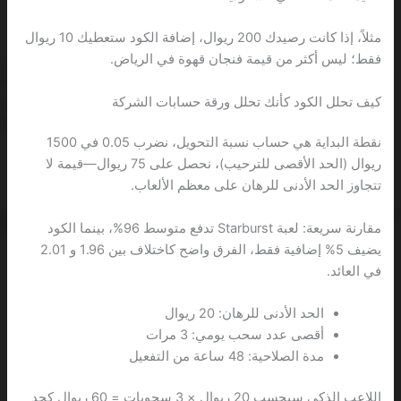
مثلاً، إذا كانت رصيدك 200 ريوال، إضافة الكود ستعطيك 10 ريوال
فقط؛ ليس أكثر من قيمة فنجان قهوة في الرياض.
كيف تحلل الكود كأنك تحلل ورقة حسابات الشركة
نقطة البداية هي حساب نسبة التحويل، نضرب 0.05 في 1500
ريوال (الحد الأقصى للترحيب)، نحصل على 75 ريوال—قيمة لا
تتجاوز الحد الأدنى للرهان على معظم الألعاب.
مقارنة سريعة: لعبة Starburst تدفع متوسط 96%، بينما الكود
يضيف 5% إضافية فقط، الفرق واضح كاختلاف بين 1.96 و 2.01
في العائد.
الحد الأدنى للرهان: 20 ريوال
أقصى عدد سحب يومي: 3 مرات
مدة الصلاحية: 48 ساعة من التفعيل
اللاعب الذكي سيحسب 20 ريوال × 3 سحوبات = 60 ريوال كحد