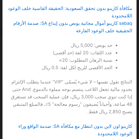
مكافأة كازينو بدون تحقق السعودية: الحقيقة القاسية خلف الوعود
اللامحدودة
sebaq كازينو أموال مجانية بونص بدون إيداع SA: صدمة الأرقام
الحقيقية خلف الوعود الفارغة
حد بونص: 5,000 ريال
عدد اللفات: 20 لفة (حد أقصى)
نسبة الرهان المطلوب: 20×
الحد الأقصى للربح لكل لفة: 0.5 ريال
النتائج تقول نفسها – لا شيء يُسمّى “VIP” عندما يتطلب الإلتزام
بحدود مالية تجعل اللاعب يبتسم بوجه مملوء بالدموع. And حتى
إذا كنت تنوي سحب 3,000 ريال، فإن عملية السحب قد تستغرق
48 ساعة، وأحياناً يُضيفون “رسوم معالجة” 5٪، فالمبلغ المتبقي
يصبح 2,850 ريال فقط.
كازينو اون لاين بدون انتظار مع مكافأة SA: صدمة الواقع وراء
الوعود اللامحدودة