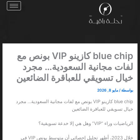
خطي
لى
لمحتوى
blue chip كازينو VIP بونص مع
لفات مجانية السعودية… مجرد
خيال تسويقي للعباقرة الضائعين
بواسطة
/
مايو 8, 2026
blue chip كازينو VIP بونص مع لفات مجانية السعودية… مجرد
خيال تسويقي للعباقرة الضائعين
الرياضيات وراء “VIP” وهل هي إلا خدعة تسويقية؟
خلال 2023، أظهر تحليل إحصائي أن متوسط بونص VIP في