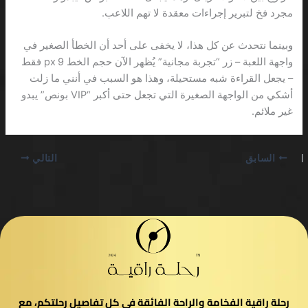
مجرد فخ لتبرير إجراءات معقدة لا تهم اللاعب.
وبينما نتحدث عن كل هذا، لا يخفى على أحد أن الخطأ الصغير في
واجهة اللعبة – زر “تجربة مجانية” يُظهر الآن حجم الخط 9 px فقط
– يجعل القراءة شبه مستحيلة، وهذا هو السبب في أنني ما زلت
أشكي من الواجهة الصغيرة التي تجعل حتى أكبر “VIP بونص” يبدو
غير ملائم.
السابق
التالي
رحلة راقية الفخامة والراحة الفائقة في كل تفاصيل رحلتكم، مع