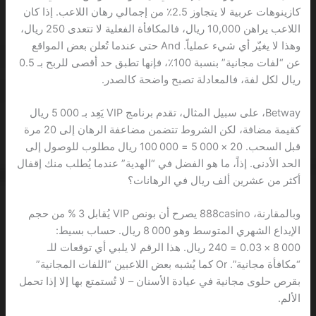
كازينوهات عربية لا يتجاوز 2.5٪ من إجمالي رهان اللاعب. إذا كان
اللاعب يراهن 10,000 ريال، فالمكافأة الفعلية لا تتعدى 250 ريال،
وهذا لا يغيّر أي شيء عملياً. And حتى عندما تُعلن بعض المواقع
عن “لفات مجانية” بنسبة 100٪، فإنها تطبق حد أقصى للربح بـ 0.5
ريال لكل لفة، فالمعادلة تصبح واضحة كالصدر.
Betway، على سبيل المثال، تقدم برنامج VIP يَعِد بـ 5 000 ريال
كقيمة مضافة، لكن الشروط تتضمن مضاعفة الرهان إلى 20 مرة
قبل السحب. 20 × 5 000 = 100 000 ريال مطلوب للوصول إلى
الحد الأدنى. إذاً، ما هو الفضل في “الهدية” عندما يُطلب منك إقفال
أكثر من عشرين ألف ريال في الرهانات؟
وبالمقارنة، 888casino يصرح أن بونص VIP يُقابل 3 % من حجم
الإيداع الشهري المتوسط وهو 8 000 ريال. حساب بسيط:
8 000 × 0.03 = 240 ريال. هذا الرقم لا يلبي أي توقعات للـ
“مكافأة مجانية”. Or كما يُشبه بعض اللاعبين “اللفات المجانية”
بقرص حلوى مجانية في عيادة الأسنان – لا تُستمتع بها إلا إذا تحمل
الألم.