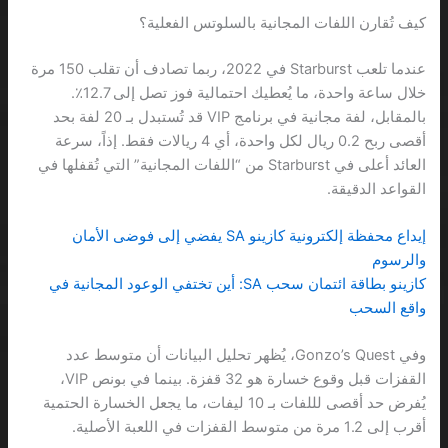
كيف تُقارن اللفات المجانية بالسلوتس الفعلية؟
عندما تلعب Starburst في 2022، ربما تصادف أن تقلب 150 مرة
خلال ساعة واحدة، ما يُعطيك احتمالية فوز تصل إلى 12.7٪.
بالمقابل، لفة مجانية في برنامج VIP قد تُستبدل بـ 20 لفة بحد
أقصى ربح 0.2 ريال لكل واحدة، أي 4 ريالات فقط. إذاً، سرعة
العائد أعلى في Starburst من “اللفات المجانية” التي تُقفلها في
القواعد الدقيقة.
إيداع محفظة إلكترونية كازينو SA يفضي إلى فوضى الأمان
والرسوم
كازينو بطاقة ائتمان سحب SA: أين تختفي الوعود المجانية في
واقع السحب
وفي Gonzo’s Quest، يُظهر تحليل البيانات أن متوسط عدد
القفزات قبل وقوع خسارة هو 32 قفزة. بينما في بونص VIP،
يُفرض حد أقصى لللفات بـ 10 ليفات، ما يجعل الخسارة الحتمية
أقرب إلى 1.2 مرة من متوسط القفزات في اللعبة الأصلية.