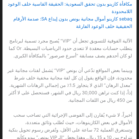
مكافأة كازينو بدون تحقق السعودية: الحقيقة القاسية خلف الوعود
اللامحدودة
sebaq كازينو أموال مجانية بونص بدون إيداع SA: صدمة الأرقام
الحقيقية خلف الوعود الفارغة
الآلية الفوقية للتسويق تجعل أن “VIP” يُصبح مجرد تسمية لبرنامج
يتطلب حسابات معقدة لا تتعدى حدود الرياضيات البسيطة. Or كما
لو كان أحدهم يصف مسابقة “أسرع صرصور” بالمكافأة الكبرى.
وبينما بعض المواقع تدّعي أن بونص “VIP” يَشمل لفتات مجانية غير
محدودة، فإن الواقع يقول إن كل لفة مجانية مخفية خلف شرط
“معدل الرهان” الذي لا يتجاوز 1.5٪ من إجمالي الرهانات الشهرية.
إذاً، إذا كنت تراهن 30,000 ريال في الشهر، فستحصل على لا أكثر
من 450 ريال من اللفات المجانية.
أخيراً، لا شيء يُقارن إلى الفوضى الإجرائية التي تصاحب سحب
الأموال في بعض الكازينوهات، حيث تُطلب وثائق متعددة،
وتستغرق العملية 72 ساعة على الأقل، وتُفرض رسوم تحويل بنكية
تتراوح بين 10 و 15 ريال. وهذا يجعل “الـ VIP بونص” يبدو وكأنه