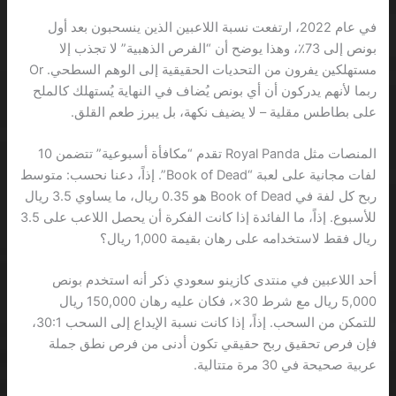
في عام 2022، ارتفعت نسبة اللاعبين الذين ينسحبون بعد أول
بونص إلى 73٪، وهذا يوضح أن “الفرص الذهبية” لا تجذب إلا
مستهلكين يفرون من التحديات الحقيقية إلى الوهم السطحي. Or
ربما لأنهم يدركون أن أي بونص يُضاف في النهاية يُستهلك كالملح
على بطاطس مقلية – لا يضيف نكهة، بل يبرز طعم القلق.
المنصات مثل Royal Panda تقدم “مكافأة أسبوعية” تتضمن 10
لفات مجانية على لعبة “Book of Dead”. إذاً، دعنا نحسب: متوسط
ربح كل لفة في Book of Dead هو 0.35 ريال، ما يساوي 3.5 ريال
للأسبوع. إذاً، ما الفائدة إذا كانت الفكرة أن يحصل اللاعب على 3.5
ريال فقط لاستخدامه على رهان بقيمة 1,000 ريال؟
أحد اللاعبين في منتدى كازينو سعودي ذكر أنه استخدم بونص
5,000 ريال مع شرط 30×، فكان عليه رهان 150,000 ريال
للتمكن من السحب. إذاً، إذا كانت نسبة الإيداع إلى السحب 30:1،
فإن فرص تحقيق ربح حقيقي تكون أدنى من فرص نطق جملة
عربية صحيحة في 30 مرة متتالية.