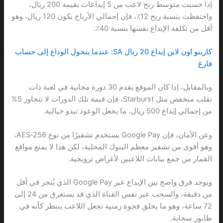
إذا حسبت متوسط ربح لاعب من 5 إيداعات بقيمة 200 ريال،
واحتفظت بنسبة ربح 12٪، فإن إجمالي الأرباح يكون 120 ريال، وهو
أقل من تكلفة الإيداع نفسها بنسبة 40٪.
كازينو اون لاين إيداع 20 ريال SA: عندما يتحول الوداع إلى حساب
فارغ
وبالمقابل، إذا كان الموقع يقدم 30 دورة مجانية في لعبة ذات
تقلب منخفض مثل Starburst، فإن قيمة تلك الدورات لا تتجاوز 5%
من إجمالي إيداع 500 ريال، ما يجعل الوعود تبدو خيالية.
وعن الأمان، فإن Google Pay يستخدم تشفيرًا من نوع AES‑256،
وهو أقوى من تشفير معظم البنوك المحلية، لكن هذا لا يمنع مواقع
القمار من جمع بيانات اللاعبين لأغراض ترويجية.
ويوجد فرق واضح بين الإيداع عبر Google Pay الذي يُنجز في أقل
من دقيقة، والسحب عبر نفس القناة الذي قد يستغرق من 24 إلى
72 ساعة، وهو ما يخلق فجوة زمنية تجعل اللاعب ينتظر كأنه في
طابور سحابة.