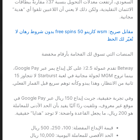
السعودي، ارتفعت معدلات التحويل بنسبة 37٪ مقارنةً ببطاقات
الائتمان التقليدية، ولكن ذلك لا يعني أن اللاعبين تلقوا أي “هدية”
مجانية.
مقابل صريح: wsm كازينو 50 free spins بدون شروط رهان لا
تُغيّر لك الحظ
المنصات التي تسوق لك الفخامة بأرقام مخفضة
Betway تقدم عمولة 2.5٪ على كل إيداع يمر عبر Google Pay،
بينما تروج MGM لجولة مجانية في لعبة Starburst لا تتجاوز 15
ثانية من الانتظار، وهذا يبدو وكأنه توهم سريع قبل القمار الفعلي.
وفي تجربة حقيقية، جربت إيداع 150 ريال عبر Google Pay في
موقع غير معروف، وتلقيت ردًا آليًا يفيد بأن الحد الأدنى للمعاملة
هو 200 ريال، ما يجعل القاعدة واضحة: لا توجد “هدايا” حقيقية.
قيمة الإيداع المفضلة: 100، 250، 500 ريال
الحد الأقصى للمعاملة اليومية: 10,000 ريال