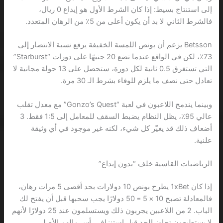
إلى استنتاج بسيط: إذا كان الشرط الأول هو إيداع 0 ريال،
فالشرط الثاني لا بد أن يكون أعلى من 5٪ من الرهان المتعدد.
Betsson يزعم أن بونص اللمسة الخفيفة يرفع نسبة الانتصار إلى
73٪، لكن في الواقع عندما تضع 20 جنيهًا على دورات “Starburst”
التي تستغرق 0.5 ثانية لكل دورة، ستحصل على 13 جولة مجانية لا
تعادل حتى نصف ما يلزم للوفاء بشرط الـ 30 مرة.
وبينما يندمج اللاعبون في لعبة “Gonzo’s Quest” مع معدل تقلب
عالي 95٪، يظل النظام يضبط السقف للمعامل إلى 1:5 فقط. 3
أضعاف ذلك قد يغيّر كل شيء، لكنه غير موجود في أي وثيقة
علنية.
الرياضيات القاسية خلف “بدون إيداع”
إذا كان 1xBet يطرح بونص 10 دولارات بحد أقصى 5 مرات رهان،
فالمعادلة تصبح 10 × 5 = 50 دولارًا يجب سحبها قبل أن يفتح لك
الباب. 2 من اللاعبين يجربون ذلك ويستسلمون عند 25 دولارًا لأنهم
لا يستطيعون تجاوز الحد قبل استنزاف رأس مالهم الأصلي.