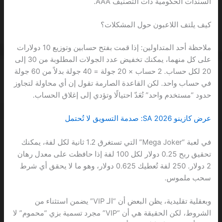
السندات الحكومية ذات التصنيف AAA.
كيف يلتف اللاعبون حول المشكلات؟
ملاحظة أحد المتداولين: إذا قمت بفتح حسابين وتوزيع 10 دولارات
على كل منهما، يمكنك تخفيض عدد الجولات المطلوبة من 30 إلى
20 لكل حساب. 2 حساب × 20 جولة = 40 جولة بدلاً من 60 جولة
في حساب واحد. لكن القاعدة الصارمة تقول إن أي محاولة لتجاوز
حدود “مستخدم واحد” تُعَدّ احتيالًا وتؤدي إلى إغلاق الحساب.
عرض كازينو 2026 SA: صدمة التسويق لا تُحتمل
في لعبة “Mega Joker” التي تستغرق 1.2 ثانية لكل لفة، يمكنك
تحقيق ربح 0.25 دولار لكل 100 لفة إذا حافظت على معدل رهان
2 دولار. 250 لفة تُعطيك 0.625 دولار، وهو ما لا يحقق أي شرط
سحب ملموس.
وبعقلية تقليدية، يظن البعض أن “الـ VIP” يضمن استثناء من
الشروط، لكن الحقيقة هي أن “VIP” مجرد تسمية بزي “محموم” لا