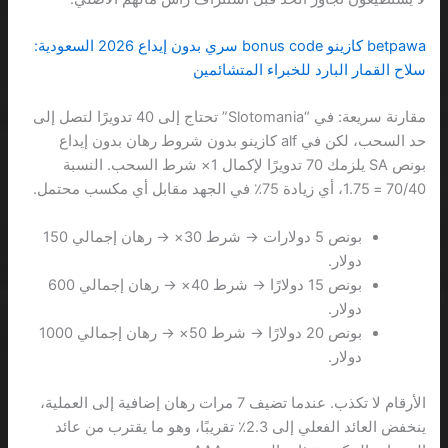
betpawa كازينو bonus code سري بدون إيداع 2026 السعودية:
سلاح القمار البارد للخبراء المتشائمين
مقارنة سريعة: في “Slotomania” تحتاج إلى 40 تدويرًا لتصل إلى
حد السحب، لكن في alf كازينو بدون شروط رهان بدون إيداع
بونص SA يلزمك 70 تدويرًا لإكمال 1× شرط السحب. النسبة
70/40 = 1.75، أي زيادة 75٪ في الجهد مقابل أي مكسب محتمل.
بونص 5 دولارات → شرط 30× → رهان إجمالي 150
دولار.
بونص 15 دولارًا → شرط 40× → رهان إجمالي 600
دولار.
بونص 20 دولارًا → شرط 50× → رهان إجمالي 1000
دولار.
الأرقام لا تكذب. عندما تضيف 7 مرات رهان إضافية إلى العملية،
ينخفض العائد الفعلي إلى 2.3٪ تقريبًا، وهو ما يقترب من عائد