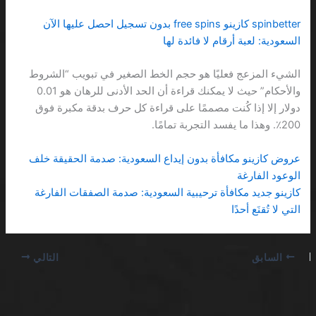
spinbetter كازينو free spins بدون تسجيل احصل عليها الآن
السعودية: لعبة أرقام لا فائدة لها
الشيء المزعج فعليًا هو حجم الخط الصغير في تبويب “الشروط
والأحكام” حيث لا يمكنك قراءة أن الحد الأدنى للرهان هو 0.01
دولار إلا إذا كُنت مصممًا على قراءة كل حرف بدقة مكبرة فوق
200٪. وهذا ما يفسد التجربة تمامًا.
عروض كازينو مكافأة بدون إيداع السعودية: صدمة الحقيقة خلف
الوعود الفارغة
كازينو جديد مكافأة ترحيبية السعودية: صدمة الصفقات الفارغة
التي لا تُقنَع أحدًا
السابق
التالي