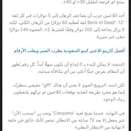
يمنح أي فرصة لتقليل 30× أو 40×.
أحد اللاعبين جرب أن يضاعف الرهان إلى 5 دولارات في كل لفة
“Book of Dead”. 12 لفة تُعطيه 60 دولارًا من الرهان الكلي، لكنه
لا يزال بحاجة إلى 300 دولار وفقًا للشرط 5×. الفجوة 240 دولارًا
تبقى غير مبررة.
أفضل كازينو للاعبي كينو السعودية يطرب الصبر ويقلب الأرقام
النتيجة: لا يمكن للبدء بـ 0 إيداع أن يكون سهلًا أبداً. كل رقم يُظهر
أن النظام يفرض عبئًا أعلى من أي مكافأة مبدئية.
لكن انتبه: الترويج القوي لا يعني أن هناك “gift” حقيقي ينتظرك.
إنما هو مجرد طريقة لتغذية توقعات اللاعبين ثم تركهم يلتقطون
رماد الوعود.
في النهاية، عندما تفتح لعبة “Cleopatra” وتجد زر “تسحب الآن”
غير مفعل إلا بعد 72 ساعة من الانتظار، تشعر كأنك عالق في حلقة
لا نهائية من الانتظار البطيء.