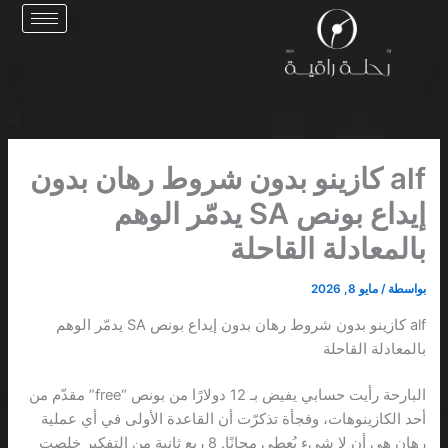
خطي
لى
لمحتوى
alf كازينو بدون شروط رهان بدون
إيداع بونص SA يدمّر الوهم
بالمعادلة القاحلة
بواسطة
/
مايو 8, 2026
alf كازينو بدون شروط رهان بدون إيداع بونص SA يدمّر الوهم
بالمعادلة القاحلة
البارحة رأيت حسابي يفيض بـ 12 دولارًا من بونص “free” مقدّم من
أحد الكازينوهات، وفجأة تذكرّت أن القاعدة الأولى في أي عملية
رهان هي أن لا شيء يُعطى مجانًا. 8 ربع ثانية من التفكير خلصت