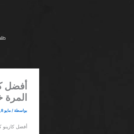
خطي
لى
لمحتوى
طلب
أفضل كا
المرة خ
بواسطة
/
مايو 8, 2026
أفضل كازينو كي