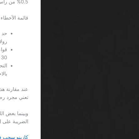
0.5% من رأس ماله بسبب فرص الخسارة المتزايدة.
قائمة الأخطاء 
رولا
قواع
30 ريال إضافية.
بالا
تعني مجرد رصي
الضريبة على الأرباح في السعود
كازينو سحب فيزا SA: لماذا يظل الفشل مساراً متقنًا ل