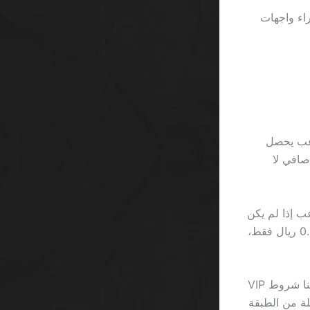
تبئ وراء واجهات
لى 500 ريال، أي أن اللاعب يحصل
ل؛ الفرق بين الوعود والواقع هو 200 ريال صافي لا
ربة اللاعب إذا لم يكن
هناك حد أقصى للرهانات—حساب بسيط يوضح أن 5 رولات بـ 0.10 ريال تعطيك 0.50 ريال فقط،
العلامة التجارية Betway تقدم ما يسمى “VIP” لمستخدميها المميزين، لكن إذا فحصنا شروط VIP
احد لعائلة من الطبقة