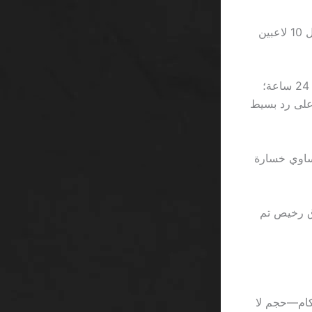
الفرق بين الإعلانات الجذابة والواقع المرير يبرز بوضوح عندما نتحقق من أن 1 من كل 10 لاعبين
وبالإضافة إلى ذلك، يواجه اللاعبون صعوبة في العثور على دعم فني متاح على مدار 24 ساعة؛
لية قدرها 2.5 ساعة للحصول على رد بسيط
يساوي خسارة
إعلانات في فندق رخيص تم
كام—حجم لا