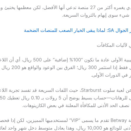
السوق السعودي يغمره أكثر من 27 منصة تدعي أنها الأفضل، لكن معظمها يخ
 شيء سوى إيهام بالثروات السريعة.
يار الصعب للمنصات الضخمة
 لآليات المكافآت
المكافأة الترحيبية الأولى عادة ما تكون “100% إضافية” ع
على 800 ريال فقط إذا استثمر 300 ريا
 في الدورات الأولى.
وكأننا نتحدث عن لعبة سلوت Starburst، حيث اللفات السريعة قد تفسد تج
نصف الحد الأدنى للمكافأة المعلنة في بعض الكازينوهات.
نجد أن الحد الأدنى للودائع هو 10,000 ريال، وهذا يعادل متوسط دخل شهر و