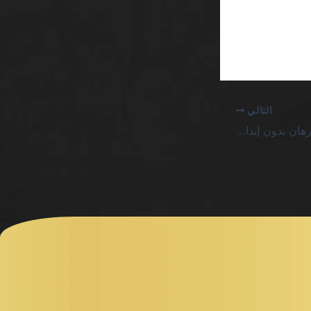
التالي
alf كازينو بدون شروط رهان بدون إيداع بونص SA يدمّر الوهم بالمعادلة القاحلة