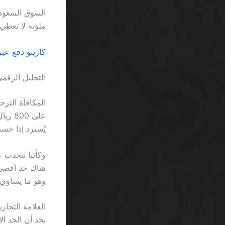
ملونة لا تعطي
كازينو دفع عبر الجوال SA: لماذا يبقى الخ
التحليل الرقمي
يُسترد إذا خسر
وهو ما يساوي 