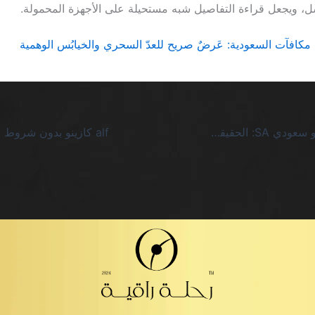
مكافآت السعودية: عَرضٌ صريح للعدّ السحري والخيابُس الوهمية
كود مكافأة كازينو سعودي SA: الحقيقة المُرة خلف العروض المبهرة