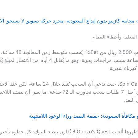
لفعلية وأخطاء النظام
عند طلب سحب 2,500 ريال من 1xBet
يتأخر إلى 96 ساعة بسبب مراجعات يدوية، وهو ما يُقابل 4 أيام من الان
كهرباء شهرية.
مقارنةً بـ Spin Casino، حيث تدعي أن السحب يُنفذ خلال 24 سا
وجدنا أن 3 من أصل 7 طلبات سحب تجاوزت الـ 72 ساعة، ما يعني 
النقد.
مكافأة السعودية: حقيقة القصد وراء الوعود اللامنتهية
السرعة التي تُظهرها ألعاب Gonzo’s Quest لا تُقارن ببطء البنوك: كل 