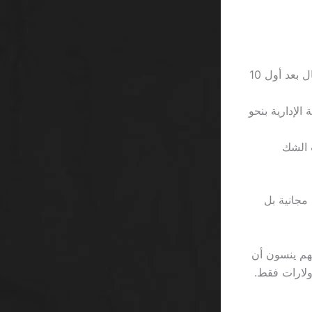
حد أدنى للرهان 0.05 ريال في معظم الألعاب، لكنه يُضاعف إلى 0.10 ريال بعد أول 10
الإدارية بنحو
 ساعة في حالات الشك
fr” في إعلان ما، نجد أن “free” لا تعني مجانية بل
ين، فإنهم ينسون أن