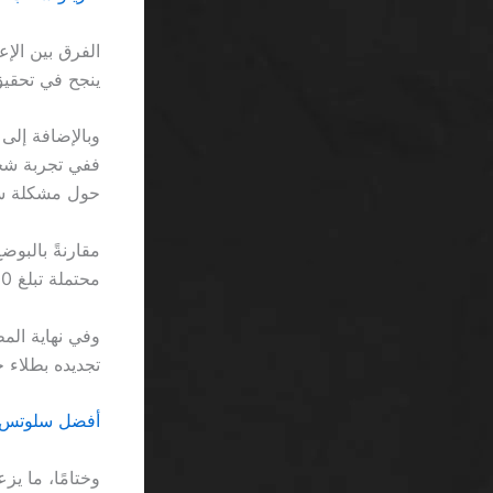
ينجح في تحقيق ربح مستدام 
حول مشكلة 
مقارنةً بالبوض
محتملة تبلغ 200 ريال إذا استمر اللاعب في الانتظار.
تجديده بطلاء ج
أفضل سلوتس س
وختامًا، ما ي