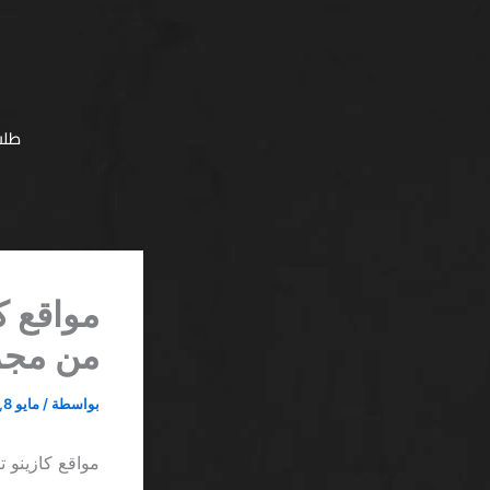
خطي
لى
لمحتوى
طلب
من مج
بواسطة
/
مايو 8, 2026
مواقع كازينو تقبل STC Pay SA وتستغلك بأكث