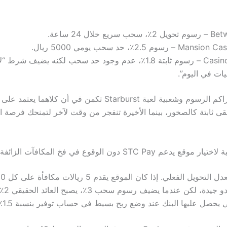
 2٪، سحب سريع خلال 24 ساعة.
Mans – رسوم 2.5٪، حد سحب يومي 5000 ريال.
ات في اليوم”.
المقارنة بين تراكم الرسوم وشعبية لعبة Starburst تكمن في أن كلا
تبقى ثابتة كالصخور، بينما الأخيرة تنفجر من وقت لآخر لتمنحك فرصة 
يدعم STC Pay دون الوقوع في فخ المكافآت الزائفة
فالنسبة 
 يحصل عليها البنك عند وضع ربح بسيط في حساب توفير بنسبة 1.5٪ سنويًا.