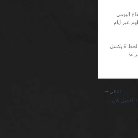
S يضع حدًا أقصى للإيداع اليومي
أموالهم عبر أيام
وفي النهاية، لا تنسَ أن تراقب حجم الخط الموجود في صفحة “شروط وأحكام”. إن الخط 9 بكسل
راءة
التالي
فضائح الكازينوهات: لماذا “أفضل كازينوهات سلوتس كلاسيكية اون لاين السعودية” ليست سوى غطاء للرشوة