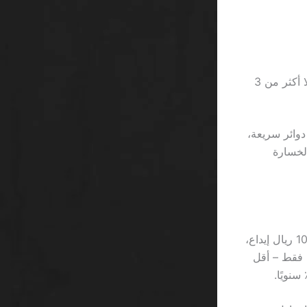
Casinoya – رسوم ثابتة 1.8٪، عدم وجود حد سحب لكنه يضيف شرط “لا أكثر من 3
هما يعتمد على دوائر سريعة،
الخسارة
أولاً، احسب معدل التحويل الفعلي. إذا كان الموقع يقدم 5 ريالات مكافأة على كل 100 ريال إيداع،
5٪ تبدو جيدة، لكن عندما يضيف رسوم سحب 3٪، يصبح العائد الحقيقي 2٪ فقط – أقل