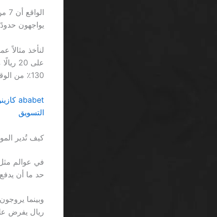
يواجهون حدودًا لا ترى 
130٪ من الوقت تُقاس ببطء السحب.
التسويق
كيف تُدير المواقع المدفوعات عب
حد ما أن يدفع اللاعب 5 ريالات إضافية لشراء شريحة “free