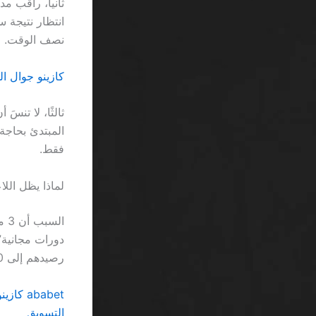
نصف الوقت.
كازينو جوال السعودية 2026 SA: صراح
فقط.
لماذا يظل اللاع
رصيدهم إلى 200 ريال، وهو ما يعني أن المكافأة تُستنفد قبل أن يلمسوا الحد الأدنى للسحب.
التسويق