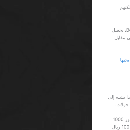
سريع، لكنهم
لنأخذ مثالاً عمليًا: لاعب يدعى عبد الرحمن يضع 150 ريالًا عبر STC Pay في Betway، يحصل
13.٪، فإن العملية تكلفه 0.2٪ فقط في مقابل
 يحبها
٪ على كل تحويل، وهذا يشبه إلى
وبينما يروجون للـ “gift” كأنها هدية مجانية، يظل القيد الأساسي هو أن أي ربح لا يتجاوز 1000
ريال يفرض عليه ضريبة داخلية بقيمة 1.2٪، وهو ما يساوي تقريبًا 12 ريالًا على كل 1000 ريال