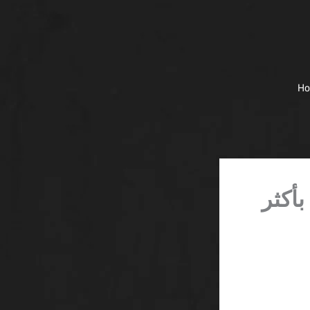
H
S وتستغلك بأكثر