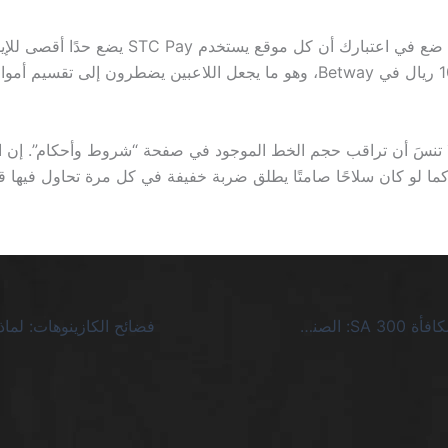
إذا أردت أمانًا، ضع في اعتبارك أن كل موقع يستخدم TC Pay
يساوي 10,000 ريال في Betway، وهو ما يجعل اللاعبين يضطرون إلى تقسيم 
ما لو كان سلاحًا صامتًا يطلق ضربة خفيفة في كل مرة تحاول فيها ق
كازينو اون لاين مكافأة 300 SA: الصندوق الأسود للمسوقين الحريصين على حسابك