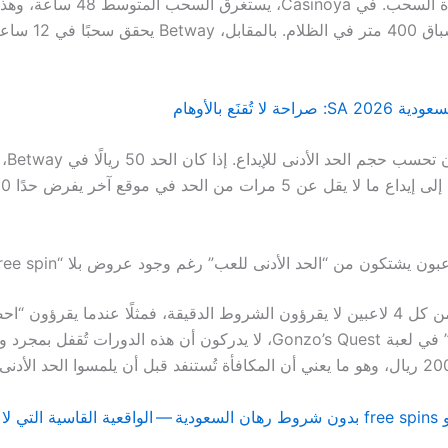
ثانياً، راقب مدة السحب. في Casinoya، يست
انتظار نتيجة سباق 400 متر 
ة لا تُقنَع بالأوهام
ثالثًا، 
بون يشتكون من “الحد الأدنى للعب” رغم وجود عروض بلا “free spin”
دورات مجانية” في لعبة Gonzo’s Quest، لا يدركون أن هذه الدورات تُقفل بم
ababet كازينو free spins بدون شروط رهان السعودية — الواقعية القاسية التي لا