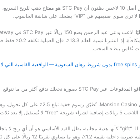
الواقع أن 7 من أصل 10 لاعبين يظنون أن STC Pay هو مفتاح ذهب للربح ال
سوى صديقهم في “VIP” يضحك على شاشة الحاسوب.
على 20 ريالًا مكافأة. إذا اعتبرنا نسبة العائد 3
ababet كازينو free spins بدون شروط رهان السعودية — الواقعية القاسية التي لا
ر STC Pay بصورة تجعلك تدفع أكثر من ما تتوقع
في عوالم مثل Mansion Casino، تُطبّق رسوم خفية تبلغ 2.5
” لا تُستقبل إلا بعد ثلاث جولات.