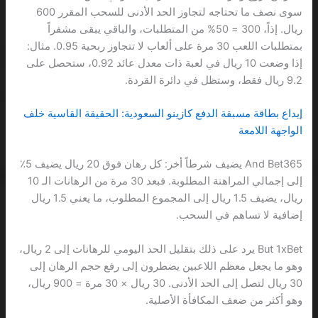
سوى نصف ما تحتاجه لتجاوز الحد الأدنى للسحب المقرر 600
ريال. إذاً، 300 = 50% من المتطلبات، والباقي يبقى مشفراً
بمتطلبات اللعب 30 مرة على ألعاب لا تتجاوز ربحية 0.95. مثال:
إذا وضعت 10 ريال في لعبة ذات معدل عائد 0.92، ستحصل على
9.2 ريال فقط، وستظل في دائرة القردة.
إيداع بطاقة مسبقة الدفع كازينو السعودية: الحقيقة القاسية خلف
الواجهة اللامعة
And Bet365 يضيف شرطاً أخر: كل رهان فوق 20 ريال يضيف 5٪
إلى إجمالي المراهنة المطلوبة. فبعد 30 مرة من الرهانات الـ 10
ريال، يضيف 1.5 ريال إلى المجموع المطلوب، ما يعني 1.5 ريال
إضافية لا تساهم في السحب.
But 1xBet يرد على ذلك بتقليل الحد اليومي للرهانات إلى 2 ريال،
وهو ما يجعل معظم اللاعبين يضطرون إلى رفع حجم الرهان إلى
30 ريال لتصل إلى الحد الأدنى. 30 ريال × 30 مرة = 900 ريال،
وهو أكثر من ضعف المكافأة الأصلية.