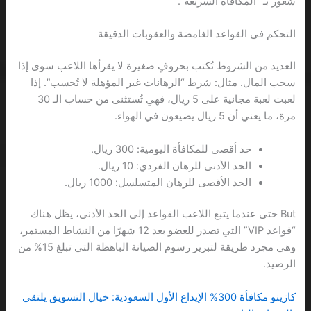
شعور بـ “المكافأة السريعة”.
التحكم في القواعد الغامضة والعقوبات الدقيقة
العديد من الشروط تُكتب بحروفٍ صغيرة لا يقرأها اللاعب سوى إذا
سحب المال. مثال: شرط “الرهانات غير المؤهلة لا تُحسب”. إذا
لعبت لعبة مجانية على 5 ريال، فهي تُستثنى من حساب الـ 30
مرة، ما يعني أن 5 ريال يضيعون في الهواء.
حد أقصى للمكافأة اليومية: 300 ريال.
الحد الأدنى للرهان الفردي: 10 ريال.
الحد الأقصى للرهان المتسلسل: 1000 ريال.
But حتى عندما يتبع اللاعب القواعد إلى الحد الأدنى، يظل هناك
“قواعد VIP” التي تصدر للعضو بعد 12 شهرًا من النشاط المستمر،
وهي مجرد طريقة لتبرير رسوم الصيانة الباهظة التي تبلغ 15% من
الرصيد.
كازينو مكافأة 300% الإيداع الأول السعودية: خيال التسويق يلتقي