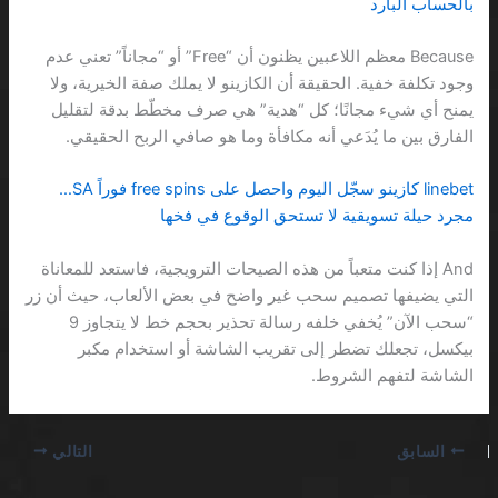
بالحساب البارد
Because معظم اللاعبين يظنون أن “Free” أو “مجاناً” تعني عدم
وجود تكلفة خفية. الحقيقة أن الكازينو لا يملك صفة الخيرية، ولا
يمنح أي شيء مجانًا؛ كل “هدية” هي صرف مخطّط بدقة لتقليل
الفارق بين ما يُدَعي أنه مكافأة وما هو صافي الربح الحقيقي.
linebet كازينو سجّل اليوم واحصل على free spins فوراً SA…
مجرد حيلة تسويقية لا تستحق الوقوع في فخها
And إذا كنت متعباً من هذه الصيحات الترويجية، فاستعد للمعاناة
التي يضيفها تصميم سحب غير واضح في بعض الألعاب، حيث أن زر
“سحب الآن” يُخفي خلفه رسالة تحذير بحجم خط لا يتجاوز 9
بيكسل، تجعلك تضطر إلى تقريب الشاشة أو استخدام مكبر
الشاشة لتفهم الشروط.
السابق
التالي