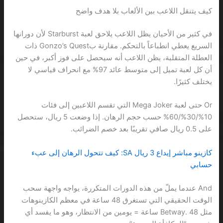
كيف يتنقل اللاعب بين الألعاب بلا هدف واضح
في كثير من الأحيان يظل اللاعب يلاحق لعبة Starburst لأن دورانها
السريع يعطي انطباعاً بالتحكم. مقارنة بGonzo’s Quest ذات
العطلة المتقلبة، يظن اللاعب أنه سيحصل على فوز أكبر، في حين
أن كل لعبة تميل إلى متوسط ​​عائد 97% مع انحراف قياسي لا
يختلف كثيرًا.
Or حتى لعبة Mega Joker التي تقسم اللاعبين إلى فئات
10%/30%/60% حسب حجم الرهان. إذا وضعت 5 ريال، ستحصل
على 0.5 ريال صافي تقريبًا بعد خصم الضرائب.
كازينو مباشر إيداع 3 ريال SA: كيف تتحول الرهان إلى عبء
حسابي
And عندما يملّ من هذه الدورات المتكررة، يواجه واجهة سحب
الوقت الحقيقي التي تستغرق 48 ساعة في معظم الكازينوهات
مثل Betway. 48 ساعة = يومين من الانتظار، وهو ما يفسد أي