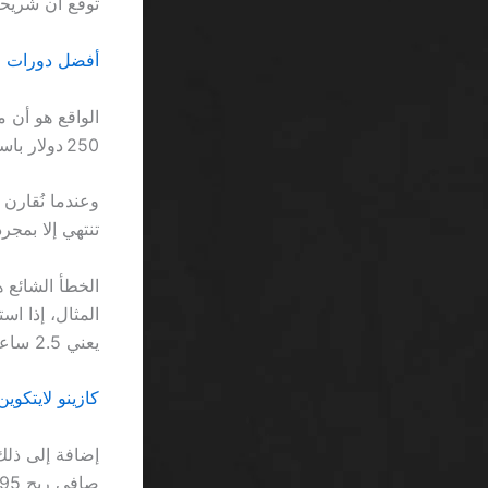
توقع أن شريح
أفضل دورات مجانية بدون شرط SA تُ
250 دولار باستخدام مكافأة 20 دولار، ستحصل فقط على 100 دولار من صافي ربح.
تنتهي إلا بمجر
الخطأ الشائع 
يعني 2.5 ساعة من اللعب المستمر.
كازينو لايتكوين مكافأة ترحيبية A
صافي ربح 95 دولاراً بدلاً من 100 دولار.