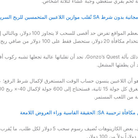
ة لحم بقري ستغطي وجبة عشاء لثلاثة أشخاص.
قلب موازين اللاعبين المتحمسين للربح السريع
الواقع هو أن معظم المواقع تفرض حد أقصى للسحب لا يتجاوز 
وعندما نُقارن ذلك بآلة Gonzo’s Quest، نجد أن تقلباتها عالية تجعلها تشبه رك
د أن يطفئها المشغل.
هو أن اللاعبين ينسون حساب الوقت المستغرق لإكمال شرط الرفع؛ 
S: الحقيقة القاسية وراء العروض اللامعة
إضافة إلى ذلك، بعض الكازينوهات تُضيف رسوم سحب 5 دولار لكل 