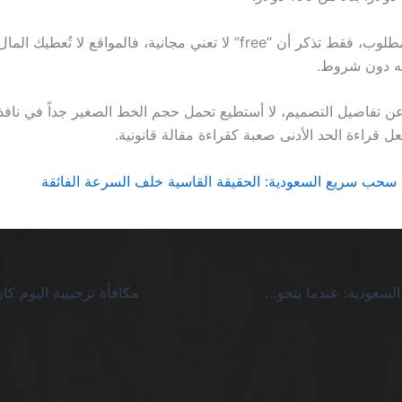
الملخص غير مطلوب، فقط تذكر أن “free” لا تعني مجانية، فالمواقع لا تُعطيك
به دون شروط.
عن تفاصيل التصميم، لا أستطيع تحمل حجم الخط الصغير جداً في نا
جعل قراءة الحد الأدنى صعبة كقراءة مقالة قانونية.
سحب سريع السعودية: الحقيقة القاسية خلف السرعة الفائقة
سلوتس جاكبوت السعودية: عندما يتحول الحظ إلى حساب بنكي مشبوه