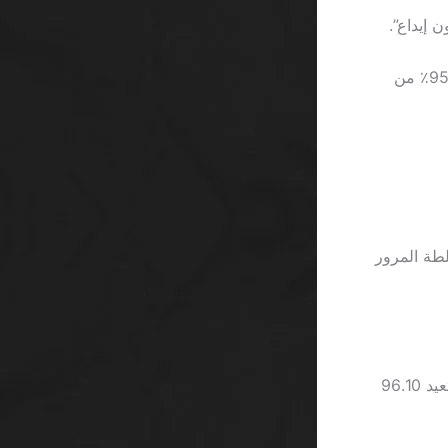
في الواقع، إذا أخذنا مثالاً من كازينو Betway حيث يقدّم 20 دولار مجانية، ستجد أن 95٪ من
 تبدو أسرع من سلطة المرور
على سبيل المثال، إذا كان معدل العائد (RTP) 96.1٪، فإن كل 100 دولار مستثمرة تعيد 96.10