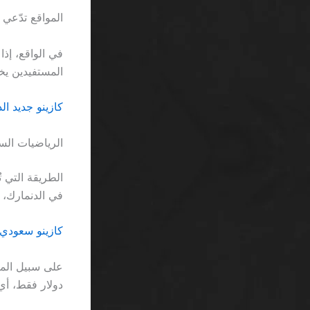
المواقع تدّعي أن 1٪ من اللاعبين يحققون أرباحاً ضخمة بفضل الـ “مكافأة مج
المستفيدين يخسرون أكثر من
كازينو جديد ال
الرياضيات ال
في الدنمارك، لكن الاختلاف و
كازينو سعودي 
دولار فقط، أي خسار