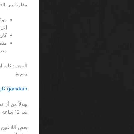
مقارنة بين الع
إلى وضع 600 دو
كازينو Unibet يقدم 10 دولار مجانية، لكن الح
مطل
النتيجة: كلما
رمزية.
gamdom كازينو 140 لفات مجانية للاعبين الجدد السعودية… مجرد رقم آخر في طابور العروض
وبدلاً من أن ت
بعد 12 ساعة من الانتظار.