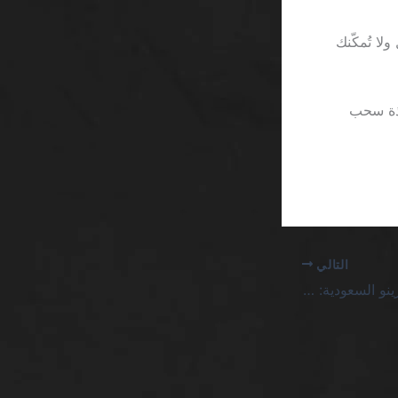
 المال ولا تُمكّنك
فذة سحب
التالي
مكافأة ترحيبية اليوم كازينو السعودية: الحقيقة القاسية خلف الوعود الضخمة