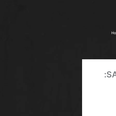
H
مكافأة مجانية بدون إيداع احتفظ بأرباحك SA: