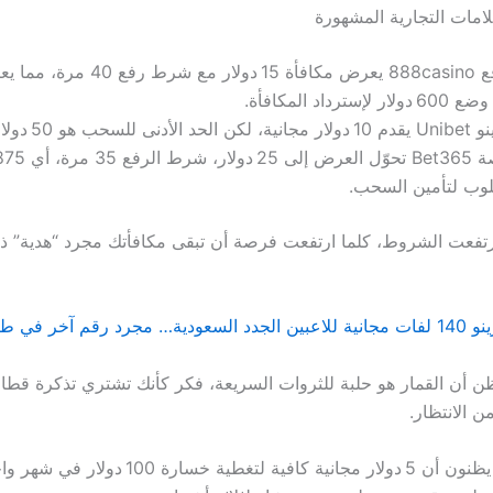
لامات التجارية المشهورة
موقع 888casino يعرض مكافأة 15 دولار م
لار لإسترداد المكافأة.
د الأدنى للسحب هو 50 دولار صافي ربح.
وب لتأمين السحب.
 ارتفعت الشروط، كلما ارتفعت فرصة أن تبقى مكافأتك مجرد “هدية” ذ
ظن أن القمار هو حلبة للثروات السريعة، فكر كأنك تشتري تذكرة قطار 
بعض اللاعبين يظنون أن 5 دولار مجانية كافية لتغطية