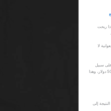
100 دولار، وبالتالي إذا ربحت
وب أفعوانية لا
على سبيل
المثال، إذا استغرق كل جولة 15 ثانية، فستحتاج إلى 600 جولة لإكمال 40‑× ربح 500 دولار، وهذا
طلب، ما يُقرب النتيجة إلى