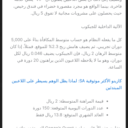
فاخرة، بينما الواقع هو مجرد مقصورة خضراء في فندق رخيص،
حيث يحصلون على مشروبات مجانية لا تفوق 5 ريال.
الآلية الداخلية للجبكوب
كل ما يفعله النظام هو حساب متوسط المكافأة بناءً على 5,000
دوران تجريبي، ثم يضيف هامش ربح 2.3% للموقع. فمثلاً، إذا كان
متوسط الرهان 2 ريال، فإن الجيبكوب يضيف 0.046 ريال لكل
دوران، وهو ما لا يلاحظه اللاعبون الذين يراهنون 20 دورة في
الساعة.
كازينو الأكثر موثوقية SA: لماذا يظل الوهم يسيطر على اللاعبين
المبتدئين
قيمة المراهنة المتوسطة: 2 ريال
عدد الدورات اليومية المتوقعة: 150 دورة
العائد الشهري المتوقع: 13.8 ريال فقط
وتقارن هذه الأرقام مع لعبة Gonzo’s Quest التي تقدم جائزة