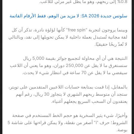
0.8% إلى ربحهم، وهو ما يظل غير مرئي لللاعب.
سلوتس جديدة 2026 SA: لا مزيد من الوهم، فقط الأرقام القاتمة
وبينما يروجون لتجربة “free spin” كأنها لؤلؤة نادرة، تذكر أن كل
لفة مجانية تُستبدل بعملة داخلية لا يمكن تحويلها إلى نقد، وبالتالي
لا تُعدّ ربحًا حقيقيًا.
النتيجة هي أن أي محاولة لتجميع جوائز بقيمة 5,000 ريال
ستستغرق ما لا يقل عن 250,000 دوران، وهو ما يعني أن اللاعب
سيقضي ما لا يقل عن 70 ساعة في انتظار شيء لا يحدث.
بالمقابل، إذا قمت بمتابعة حسابات اللاعبين المتقدمين على تويتر،
ستجد أن متوسط ربحهم الشهري لا يتجاوز 30 ريال، رغم أنهم
يعتقدون أن السحب السريع يجعلهم أغنياء.
وأخيرًا، شيء يثير السخرية هو حجم الخط المستخدم في صفحة
الشروط؛ حرف “i” أصغر من نقطة، ولا يمكن قراءتها على شاشة 5
بوصة.