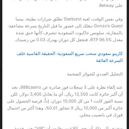
على Betway.
وفي نفس الوقت، لعبة Starburst تطلق شرارات بطيئة، بينما
Gonzo’s Quest تنقلك إلى عصور ما قبل التاريخ بسرعة مضاعفة.
بالمقارنة، سلوتس جاكبوت السعودية تتصرف كأنها خنق شدة
معدل RTP 96.5%، فتجعل كل دوران يهدرك 0.03 من رصيدك.
كازينو سعودي سحب سريع السعودية: الحقيقة القاسية خلف
السرعة الفائقة
التحليل العددي للجوائز الضخمة
عند إلقاء نظرة على 3 سجلات فوز صادرة عن 888casino، نجد
أن أكبر جائزة كانت 12,500 ريال، أي ما يعادل 3,400 دولار، لكن
نسبة الفوز كانت 1 من كل 10,000 دوران. إذاً، فرصة الحصول على
جائزة أكبر من 10,000 ريال لا تتجاوز 0.01%، وهذا أكثر من احتمال
فوزك في يانصيب محلي.
ونضيف إلى ذلك أن بعض اللاعبين يظنون أن “VIP” يعني خدمة