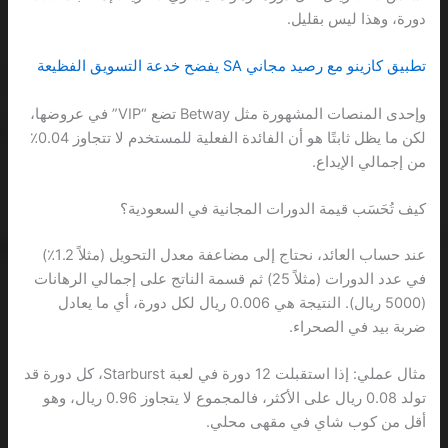
دورة، وهذا ليس بقليل.
تطبيق كازينو مع رصيد مجاني SA يفضح خدعة التسويق الفظيعة
وإحدى المنصات المشهورة مثل Betway تضع “VIP” في عروضها،
لكن ما يظل ثابتًا هو أن الفائدة الفعلية للمستخدم لا تتجاوز 0.04٪
من إجمالي الإيداع.
كيف تُحَسَب قيمة الدورات المجانية في السعودية؟
عند حساب العائد، نحتاج إلى مضاعفة معدل التحويل (مثلاً 1.2٪)
في عدد الدورات (مثلاً 25) ثم قسمة الناتج على إجمالي الرهانات
(5000 ريال). النتيجة هي 0.006 ريال لكل دورة، أي ما يعادل
ضربة بيد في الصحراء.
مثال عملي: إذا استقبلت 12 دورة في لعبة Starburst، كل دورة قد
تولد 0.08 ريال على الأكثر، فالمجموع لا يتجاوز 0.96 ريال، وهو
أقل من كوب شاي في مقهى محلي.