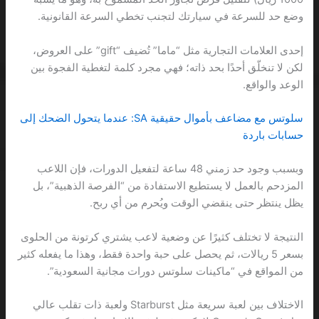
وضع حد للسرعة في سيارتك لتجنب تخطي السرعة القانونية.
إحدى العلامات التجارية مثل “ماما” تُضيف “gift” على العروض،
لكن لا تنخلّق أحدًا بحد ذاته؛ فهي مجرد كلمة لتغطية الفجوة بين
الوعد والواقع.
سلوتس مع مضاعف بأموال حقيقية SA: عندما يتحول الضحك إلى
حسابات باردة
وبسبب وجود حد زمني 48 ساعة لتفعيل الدورات، فإن اللاعب
المزدحم بالعمل لا يستطيع الاستفادة من “الفرصة الذهبية”، بل
يظل ينتظر حتى ينقضي الوقت ويُحرم من أي ربح.
النتيجة لا تختلف كثيرًا عن وضعية لاعب يشتري كرتونة من الحلوى
بسعر 5 ريالات، ثم يحصل على حبة واحدة فقط، وهذا ما يفعله كثير
من المواقع في “ماكينات سلوتس دورات مجانية السعودية”.
الاختلاف بين لعبة سريعة مثل Starburst ولعبة ذات تقلب عالي