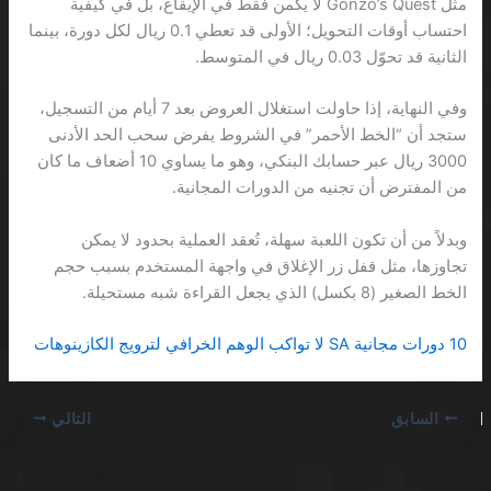
مثل Gonzo’s Quest لا يكمن فقط في الإيقاع، بل في كيفية
احتساب أوقات التحويل؛ الأولى قد تعطي 0.1 ريال لكل دورة، بينما
الثانية قد تحوّل 0.03 ريال في المتوسط.
وفي النهاية، إذا حاولت استغلال العروض بعد 7 أيام من التسجيل،
ستجد أن “الخط الأحمر” في الشروط يفرض سحب الحد الأدنى
3000 ريال عبر حسابك البنكي، وهو ما يساوي 10 أضعاف ما كان
من المفترض أن تجنيه من الدورات المجانية.
وبدلاً من أن تكون اللعبة سهلة، تُعقد العملية بحدود لا يمكن
تجاوزها، مثل قفل زر الإغلاق في واجهة المستخدم بسبب حجم
الخط الصغير (8 بكسل) الذي يجعل القراءة شبه مستحيلة.
10 دورات مجانية SA لا تواكب الوهم الخرافي لترويج الكازينوهات
السابق
التالي