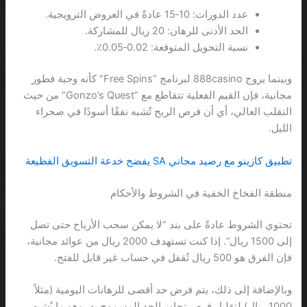
عدد الدورات: 10‑15 عادةً في العروض الترويجية.
الحد الأدنى للرهان: 20 ريال للمشاركة.
نسبة التحويل المتوقعة: 0.02‑0.05٪.
وبينما يروج 888casino لبرنامج “Free Spins” كأنه وجبة فطور
مجانية، فإن القيم الفعلية تتقاطع مع “Gonzo’s Quest” من حيث
التقلب العالي، أي أن فرص الربح تُشبه نفقًا أسودًا في صحراء
الليل.
تطبيق كازينو مع رصيد مجاني SA يفضح خدعة التسويق الفظيعة
منطقة الفخاخ الخفية في الشروط والأحكام
تحتوي الشروط عادةً على بند “لا يمكن سحب الأرباح حتى تصل
إلى 1500 ريال”. إذا كنت تستهدف 2000 ريال من عوائد مجانية،
فإن الفرق هو 500 ريال تُقفل في حساب غير قابل للفتح.
وبالإضافة إلى ذلك، يتم فرض حد أقصى للرهانات اليومية (مثلاً
1000 ريال) لتقليل فرص تجاوز الحد المسموح به، وهو ما يُشبه