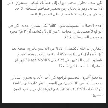
لكن عندما تحاول سحب أموال إلى حسابك البنكي، يستغرق الأمر
72 ساعة، وهو ما يعادل زمن تحضير طماطم للسلطة. لا أحد
يشتكي من ذلك، لكننا نضحك على الوعود الزائفة.
إحدى الحملات التسويقية تقول “gift” لكل مشترك جديد، لكن في
الواقع لا يُعطى شيء مجانية. 1 من كل 3 يكتشف أن “gift” مجرد
مزيج من الشروط الدقيقة.
التقارير الداخلية تكشف أن 68% من اللاعبين يغيرون منصة بعد
أول خيبة أمل في نظام المكافآت. المقارنة بين هذه النسبة
وأسلوب لعب اللاعبين في slot مثل Mega Moolah تُظهر أن
العشوائية ليست عشوائية حقًا.
ملاحظة أخيرة: التصميم الواجهة في أحد الألعاب يحتوي على زر
سحب أصغر من 10 بكسل؛ من الصعب النقر عليه على شاشة
الهاتف ذات الكثافة 420 DPI. شيء يزعج كل من يطارد الفوز
السريع.