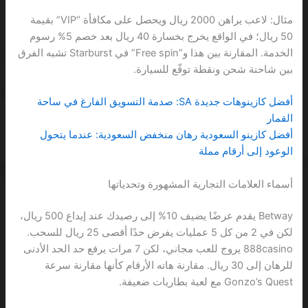
مثال: لاعب يراهن 2000 ريال ويحصل على مكافأة “VIP” بقيمة
50 ريال؛ في الواقع يخرج بخسارة 40 ريال بعد خصم 5% رسوم
الخدمة. المقارنة بين هذا و”Free spin” في Starburst تشبه الفرق
بين شاحنة شحن ونقطة توقّع للسيارة.
أفضل كازينوهات جديدة SA: صدمة التسويق الفارغ في ساحة
القمار
أفضل كازينو السعودية رهان منخفض السعودية: عندما يتحول
الوعود إلى أرقام مملة
أسماء العلامات التجارية المشهورة وتحدياتها
Betway يقدم عرضًا يضيف 10% إلى رصيدك عند إيداع 500 ريال،
لكن في 2 من كل 5 عمليات يفرض حدًا أقصى 25 ريال للسحب.
888casino يروج للعب مجاني، لكن 7 مرات يرفع حد الحد الأدنى
للرهان إلى 30 ريال. مقارنة هاته الأرقام كأنها مقارنة سرعة
Gonzo’s Quest مع لعبة بطاريات ضعيفة.