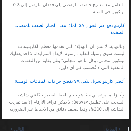
التعامل مع مفاتيح خاصة، ما يفضي إلى فقدان ما يصل إلى 0.3
بيتكوين في السنة.
كازينو دفع عبر الجوال SA: لماذا يبقى الخيار الصعب للمنصات
الضخمة
وبالنهاية، لا تنسَ أن “الهديّة” التي تقدمها معظم الكازينوهات
ليست سوى وسيلة لتغليف رسوم الإيداع المتزايدة. لا أحد يعطيك
بيتكوين مجاني، وكل ما هو “مجاني” يظل بقاية من النفقات
المخفية التي لا تُحتسب في أي دليل.
أفضل كازينو تحويل بنكي SA يفضح خرافات المكافآت الوهمية
وأخيرًا، ما يزعجني حقًا هو حجم الخط الصغير جدًا في شاشة
السحب على تطبيق Betway؛ لا يمكن قراءة الأرقام إلا بعد تقريب
الشاشة إلى 200%، وهذا يضيف دقائق من الإحباط غير الضرورية.
السابق
التالي