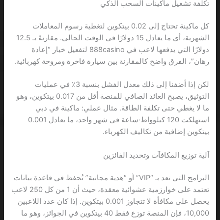
تكلفة تشغيل ماكينات السحب الذكي
كل ماكينة تحتاج إلى 0.02 بيتكوين لتغطية رسوم المعاملات
الشهرية، أي ما يعادل 15 دولارًا في الوقت الحالي. مقارنةً بـ 12.5
دولارًا التي يدفعها لاعب في 888casino لتفعيل خيار “إعادة
رهان”، الفرق واضح كالمقارنة بين سيارة فاخرة ومروحة كهربائية.
لكن إذا أضفنا إلى ذلك معدل الفشل بنسبة 3٪ في عمليات
التوثيق، يصبح العائد الصافي للمنصة أقل من 0.017 بيتكوين، وهو
ما لا يغطي حتى تكلفة الطاقة. مثال عملي: ماكينة في دبي
استهلكت 120 كيلوواط·ساعة في شهر واحد، ما يعادل 0.001
بيتكوين إضافية من تكاليف الكهرباء.
آلية توزيع المكافآت وتحديد الفائزين
البرامج التي تعد بـ “VIP” أو “هدية مجانية” تُحفظ في قاعدة بيانات
تعتمد على خوارزمية عشوائية معقدة، حيث أن 1 من كل 250 لاعب
يحصل على مكافأة لا تتجاوز 0.001 بيتكوين. إذا كان عدد اللاعبين
10,000، فإن المنصة توزع فقط 40 بيتكوين في الجوائز، وهو ما