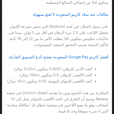
يساوي 4% من إجمالي المبالغ المستلمة.
مكافآت عيد ميلاد كازينو السعودية لا تُقنَع بسهولة
على سبيل المثال، في لعبة Starburst التي تتميز بسرعة الإدوار،
يحصل اللاعب على 2.5 مرة الرهان في أقل من 5 ثوانٍ، بينما في
ماكينات سلوتس بيتكوين SA يتطلب الأمر ما بين 12 إلى 18 ثانية
لتأكيد النتيجة بسبب التحقق المتعدد المستويات.
أفضل كازينو Google Pay السعودية يفضح خُدع التسويق الفارغة
الحد الأدنى للرهان: 0.0001 بيتكوين (≈0.03 دولار)
الحد الأقصى للرهان: 0.5 بيتكوين (≈150 دولار)
الحد الأقصى للجوائز اليومية: 0.05 بيتكوين (≈15 دولار)
المقارنة بين هذه الحدود وبين ما يقدمه Gonzo’s Quest في منصة
Betway يوضح أن الفارق في الحد الأقصى للجوائز يصل إلى 10
أضعاف، وهو ما يضع اللاعبين في وضعية انتظار للـ “مكافأة مجانية”
التي لا شيء سواها وعد بلا قيمة.