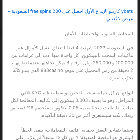
ybets كازينو الإيداع الأول احصل على 200 free spins السعودية –
عرض لا يُغتني
المخاطر القانونية واحتياطات الأمان
في السعودية، 2023 شهدت 4 قضايا تتعلق بغسل الأموال عبر
ماكينات السحب بالبيتكوين، كل واحدة منها أدت إلى غرامات بين
100,000 و 250,000 ريال. أرقام لا يمكن تجاهلها عندما تقارنها بـ
2 دقيقة من زمن التحميل على موقع 888casino الذي يبدو كأنّه
يجرّب صبرك.
الواقع أن كل عملية سحب تُفحص بواسطة نظام KYC ثلاثي
المراحل، وهو ما يضيف 0.003 بيتكوين إلى تكاليف المعالجة لكل
طلب. إذا طلبت سحبًا بقيمة 0.05 بيتكوين، سيُخصم 6% فقط من
ريعك، لكنه سيستغرق أكثر من 30 دقيقة لتأكيده.
وبينما يتفاخر البعض بحماية “فائقة” للمعاملات، يبقى الخطأ
البشري هو النقطة الضعيفة؛ 1 من كل 12 مشغلاً لم يدرّب على