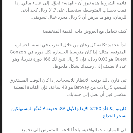
قائمة الشروط هذه تبرز أن «الهدية» تُحوَّل إلى عبء مالي. إذا
قمت بحساب المتوسط، ستحصل على 31.7 ريال كحد أدنى
للرهان، وهو ما يبرهن أن 5 ريال مجرد خيال تسويقي.
كيف تتعامل مع العروض ذات القيمة المنخفضة
ابدأ بتحديد تكلفة كل رهان من خلال الضرب في نسبة الخسارة
المتوقعة. مثال: إذا كان متوسط الخسارة لكل دورة في Gonzo’s
Quest هو 0.03 ريال، فإن 5 ريال تتيح لك 166 دورة تقريباً، وهو
عدد لا يضيف إلى رصيدك بشكل ملحوظ.
ثم، قارن ذلك بوقت الانتظار للانسحاب. إذا كان الوقت المستغرق
لسحب 5 ريالات من Betway هو 48 ساعة، فإن الفائدة الفعلية
تتلاشى قبل أن تصل إلى حسابك.
كازينو مكافأة 250% الإيداع الأول SA: حقيقة لا تُقنِّع المستهلكين
بسحر الخداع
في الممارسات الواقعية، يلجأ اللاعب المتمرس إلى تجميع