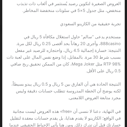
العروض الصغيرة لتكوين رصيد يُستثمر في ألعاب ذات تذبذب
منخفض، مثل جدول 5×5 في سلوتات منخفضة المخاطر.
تجربة حقيقية من الكازينو السعودي
مستخدم يدعى “سالم” حاول استغلال مكافأة 5 ريال في
888casino، وأجرى 20 رهاناً بحد أقصى 0.25 ريال لكل مرة.
النتيجة: خسارة إجمالية 4.5 ريال، واحتجازه للرصيد غير مفعل
بسبب شرط 30 مرة. بالمقابل، إذا وضع نفس المال على لعبة ذات
RTP 98% مثل Mega Joker، كان من الممكن تحقيق ربح صافي
0.5 ريال على الأقل.
النتيجة الحادة هي أن الفارق بين 5 ريال و 0.5 ريال يبدو بسيطاً،
لكنه يوضح أن الخطة المدروسة تتطلب حسابات دقيقة وليس
مجرد متابعة العروض اللامعنى.
في النهاية، دعنا لا ننسى أن «free» هذه العروض ليست مجانية
في الواقع؛ الكازينو لا يقدم هدايا، بل يقدم حسابات معقدة لتقليل
خسارتك قبل أن تدرك ذلك. ومن هنا يأتي الإحباط الحقيقي عندما