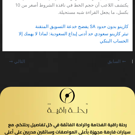
يكتشف اللاعب أن حجم الخط في نافذة الشروط أصغر من 10
بكسل، ما يجعل القراءة شبه مستحيلة.
كازينو بدون حدود SA يفضح خدعة التسويق المتقنة
تيثر كازينو سعودي حد أدنى إيداع السعودية: لماذا لا يهمك إلا
الحساب البنكي
السابق
التالي
رحلة راقية الفخامة والراحة الفائقة في كل تفاصيل رحلتكم، مع
سيارات فارهة مجهزة بأعلى المواصفات وسائقين مدربين على أعلى