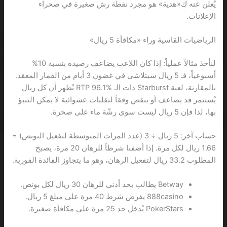
يُعلن عنه ك«هدية» هو مجرد نقطة رش صغيرة في صحراء
الإعلانات.
الرياضيات القاسية وراء «مكافأة 5 ريال»
لنأخذ مثالاً عملياً: إذا كان اللاعب يضاعف رصيده بنسبة 10%
أسبوعياً، فـ 5 ريال سيتلاشى في غضون 3 أيام من القمار المعقد.
بالمقارنة، لعبة Starburst ذات الـ RTP 96.1% تُظهر أن كل ريال
يُستثمر قد يضاعف أو ينقص وفقاً لتقلبات عشوائية لا يمكن التنبؤ
بها، لذا فإن 5 ريال ليست سوى رشّة ماء على صخرة.
حساب آخر: 5 ريال ÷ 3 (عدد المرات المتوسطة لتفعيل البونص) =
1.66 ريال لكل مرة. إذا أضفنا شرطاً للرهان 20 مرة، يصبح
المطلوب 33.2 ريال لتفعيل الرهان، وهو ما يتجاوز الفائدة الفورية.
Betway يطالب بحد أدنى للرهان 30 ريال لكل بونص.
888casino يفرض شرط 40 مرة على مبلغ 5 ريال.
PokerStars يُدخل حد 25 مرة على مكافأة صغيرة.