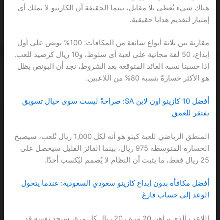
هناك شيء يُعطى بلا مقابل، بينما الحقيقة أن الكازينو لا يملك أي
إمتياز لتقديم هدايا حقيقية.
مقارنة بين ثلاثة أنواع شائعة من المكافآت: 100% بونص على أول
إيداع، 50 لفة مجانية على لعبة أى سلوط، و10 ريال كرصيد للعب.
إذا حسبنا نسبة العائد المتوقعة بعد الشروط، نجد أن البونص يظل
هو الأكثر خسارةً بنسبة 80% من اللاعبين.
أفضل 10 كازينو اون لاين SA: صراحةً ليست سوى خيال تسويق
يفتقر للعمق
المنطق الرياضي للعبة كينو هو أنه لكل 1,000 ريال تُلعب، سيصبح
الخسارة المتوسطة 975 ريال، بينما الفائز القليل سيحصل على
25 ريال فقط، ما يثبت أن النظام لا يُصمم ليُكسب أحدًا.
أفضل مكافأة بدون إيداع كازينو سعودي السعودية: عندما يتحول
الوعد إلى حساب فارغ
اللاعب الذي يراهن 20 مرة بـ20 ريال كل مرة، سيجد نفسه قد