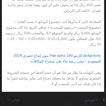
خسر 400 ريال إذا لم يحصل على أي فوز، وهذا يعادل سعر تذكرة
طيران داخلية إلى الرياض.
المعادلة التي لا يذكرها أحد: (مجموع الودائع × نسبة العائد) –
(مجموع السحب × رسوم السحب) = صافي الربح. إذا كان مجموع
الودائع 5,000 ريال والربح المتوقع 2%، والسحب 500 ريال برسوم
5%، فإن الصافي يكون 5,000×0.02 – 500×0.05 = 100 – 25 =
75 ريال.
jackpotcity كازينو 240 free spins بدون إيداع حصري 2026
السعودية – مجرد رشة ماء على صحراء المكافآت
وفي النهاية، ما يظل مزعجًا هو أن حجم الخط في صفحة الشروط
الصغرى يساوي 9 نقاط، ما يجعلك تحتاج إلى مكبر شاشة لتقرأ ما
إذا كان هناك حد أدنى للسحب أو لا.
السابق
التالي