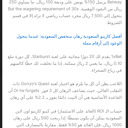
Betway يرسل 150% بونص على وديعة 100 ريال، ما يساوي 250
ريال من النقود الوهمية. But the wagering requirement of 30x
يتحول إلى 7,500 ريال مجرد حساب رياضي لا تراه إلا في قسم
الشروط.
أفضل كازينو السعودية رهان منخفض السعودية: عندما يتحول
الوعود إلى أرقام مملة
1xBet يقدم لك 20 دورًا مجانية على لعبة Starburst، كل دورة تبلغ
0.10 ريال، ما يعني 2 ريال ممكنة، إذا ما تخلقت لك حظًا كالسهم
في رياح الصحراء.
اللاعب يظن أن كل ما يلزم هو اختيار لعبة Gonzo’s Quest ذات
التقلب العالي، حيث يضاعف الرهان كل 3 فوز. Or he forgets أن
القاعدة الأساسية هي أن البيت دائمًا يفوز بـ 2.2% على أي رهان.
حساب الـ ROI (العائد على الاستثمار) في كينو كازينو اون لاين
السعودية يمكن أن يكون بسيطًا: إذا ربحت 500 ريال على رهان
1000 ريال، فإن العائد هو 50% فقط، مقارنةً بالمصارف التي