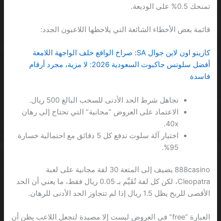
تمنحك 0.5% على الوديعة.
قائمة بعض الأخطاء الشائعة التي يلاحظها اللاعبون الجدد:
كازينو اون لاين جوال SA: صراخ الواقع خلف الواجهة اللامعة
أفضل سلوتس جاكبوت السعودية 2026: لا مزية، مجرد أرقام
فاسدة
تجاهل شرط الحد الأدنى للسحب البالغ 500 ريال.
الاعتماد على العروض “مجانية” التي تحتاج إلى رهان
40x.
اختيار آلة سلوت تدفع كل 5 دقائق مع احتمالية خسارة
95%.
888casino يضيف إلى المتعة 30 لفة مجانية على لعبة
Cleopatra، لكن كل لفة تُقَيَّم بـ 0.05 ريال فقط، ما يعني أن الحد
الأقصى للربح يظل 1.5 ريال إذا لم تتجاوز الحد الأدنى للرهان.
العبارة “free” في العروض ليست إلا مصيدة لتجعل اللاعب يظن أن