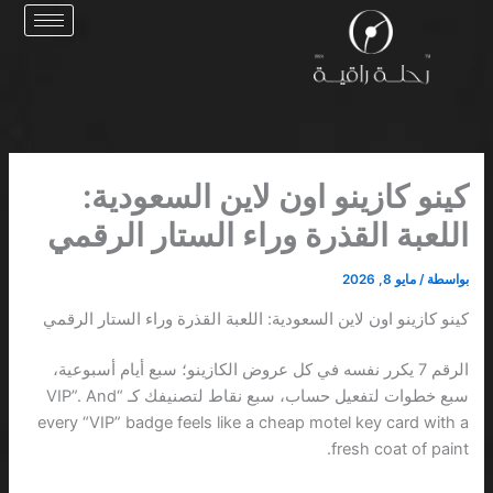
خطي
لى
لمحتوى
كينو كازينو اون لاين السعودية:
اللعبة القذرة وراء الستار الرقمي
بواسطة
/
مايو 8, 2026
كينو كازينو اون لاين السعودية: اللعبة القذرة وراء الستار الرقمي
الرقم 7 يكرر نفسه في كل عروض الكازينو؛ سبع أيام أسبوعية،
سبع خطوات لتفعيل حساب، سبع نقاط لتصنيفك كـ “VIP”. And
every “VIP” badge feels like a cheap motel key card with a
fresh coat of paint.