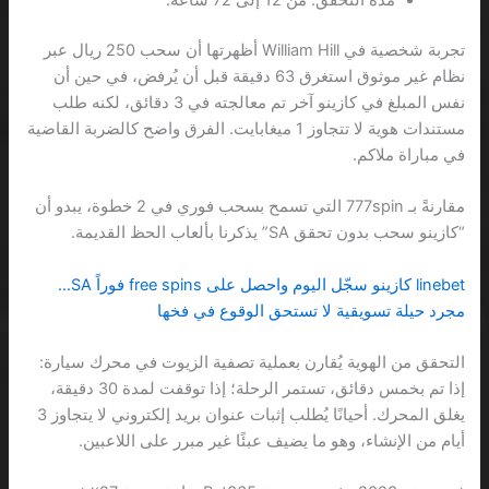
مدة التحقق: من 12 إلى 72 ساعة.
تجربة شخصية في William Hill أظهرتها أن سحب 250 ريال عبر
نظام غير موثوق استغرق 63 دقيقة قبل أن يُرفض، في حين أن
نفس المبلغ في كازينو آخر تم معالجته في 3 دقائق، لكنه طلب
مستندات هوية لا تتجاوز 1 ميغابايت. الفرق واضح كالضربة القاضية
في مباراة ملاكم.
مقارنةً بـ 777spin التي تسمح بسحب فوري في 2 خطوة، يبدو أن
“كازينو سحب بدون تحقق SA” يذكرنا بألعاب الحظ القديمة.
linebet كازينو سجّل اليوم واحصل على free spins فوراً SA…
مجرد حيلة تسويقية لا تستحق الوقوع في فخها
التحقق من الهوية يُقارن بعملية تصفية الزيوت في محرك سيارة:
إذا تم بخمس دقائق، تستمر الرحلة؛ إذا توقفت لمدة 30 دقيقة،
يغلق المحرك. أحيانًا يُطلب إثبات عنوان بريد إلكتروني لا يتجاوز 3
أيام من الإنشاء، وهو ما يضيف عبئًا غير مبرر على اللاعبين.