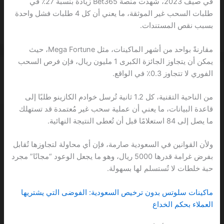
في صيف 2023، شهدت منصة Bet365 زيادة بنسبة 27٪ في
طلبات السحب غير الموثقة، ما يعني أن كل 4 طلبات فشل واحدة
بسبب نقص المستندات.
مقارنةً بواحد من أشهر الماكينات، مثل Mega Fortune، حيث
يمكن أن يتجاوز الجائزة الكبرى 1 مليون ريال، فإن فرص السحب
الفوري لا تتجاوز 0.3٪ في الواقع.
من الناحية التقنية، كل 1.2 ثانية تُرسل خوادم الكازينو طلبًا إلى
قاعدة البيانات، ما يعني أن عملية سحب غير مُعتمدة قد تستهلك
ما يصل إلى 84 استعلامًا قبل أن تُعطى النتيجة النهائية.
ولأن القوانين في السعودية صارمة، فإن أي محاولة لتجاوزها تُقابل
بفرض غرامة قدرها 5000 ريال، وهو ما يجعل الوعود “مجانًا” مجرد
حبة خلطات لا تُستسلم لها بسهولة.
ماكينات سلوتس بدون ترخيص السعودية: الفوضى التي يشتريها
العملاء بحكم الخداع