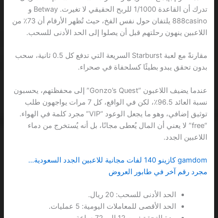
تدرك أن القاعدة 1/1000 للربح الحقيقي لا تغيرت. Betway و
888casino يلتفان حول نفس الفخ، حيث تُظهر الأرقام أن 73٪ من
اللاعبين ينهون رحلتهم قبل أن يصلوا إلى الحد الأدنى للسحب.
مقارنةً مع لعبة Starburst السريعة التي تدفع كل 0.5 ثانية، سحب
بدون تحقق يبدو بطيئًا كسلحفاة في صحراء.
عندما يضيف اللاعبون “Gonzo’s Quest” إلى محفظتهم، يحسبون
نسبة العائد 96.5٪، لكن في الواقع، كل 7 مرات يواجهون طلب
توثيق إضافي، وهو ما يجعل الوعود “VIP” مجرد كلمة في الهواء.
“free” لا يعني أن المال يُعطى مجانًا، بل أنه يُستخرج من دماء
اللاعبين الجدد.
gamdom كازينو 140 لفات مجانية للاعبين الجدد السعودية…
مجرد رقم آخر في طابور العروض
الحد الأدنى للسحب: 20 ريال.
الحد الأقصى للمعاملات اليومية: 5 عمليات.