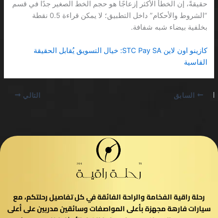
حقيقةً، إن الخطأ الأكثر إزعاجًا هو حجم الخط الصغير جدًا في قسم
“الشروط والأحكام” داخل التطبيق؛ لا يمكن قراءة 0.5 نقطة
بخلفية بيضاء شبه شفافة.
كازينو اون لاين STC Pay SA: خيال التسويق يُقابل الحقيقة
القاسية
السابق
التالي
رحلة راقية الفخامة والراحة الفائقة في كل تفاصيل رحلتكم، مع
سيارات فارهة مجهزة بأعلى المواصفات وسائقين مدربين على أعلى