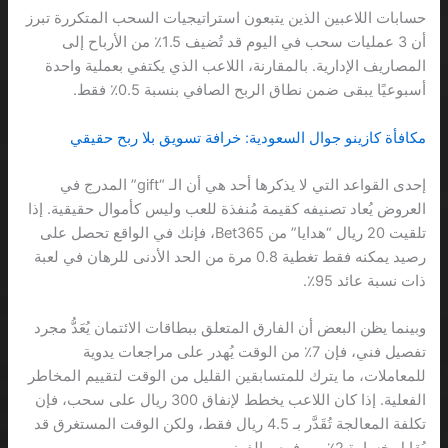
حسابات اللاعبين الذين يتبعون استراتيجيات السحب المتكررة تبرز
أن 3 عمليات سحب في اليوم قد تُضيف 1.5٪ من الأرباح إلى
المصاريف الإدارية. بالمقارنة، اللاعب الذي يكتفي بعملية واحدة
أسبوعيًا يبقى ضمن نطاق الربح الصافي بنسبة 0.5٪ فقط.
مكافأة كازينو جوال السعودية: خرافة تسويق بلا ربح حقيقي
إحدى القواعد التي لا يذكرها أحد هي أن الـ “gift” المدرج في
العروض يُعاد تصنيفه كقيمة مُنفذة للعب وليس كأموال حقيقية. إذا
تلقيت 20 ريال “هدايا” من Bet365، فإنك في الواقع تحصل على
رصيد يمكنه فقط تغطية 0.8 مرة من الحد الأدنى للرهان في لعبة
ذات نسبة عائد 95٪.
وبينما يظن البعض أن الفارق المتعلق ببطاقات الائتمان يُعَدُّ مجرد
تفصيل فني، فإن 7٪ من الوقت يُهدر على مراجعات يدوية
للمعاملات، ما يترك للمتسابقين القليل من الوقت لتقييم المخاطر
الفعلية. إذا كان اللاعب يخطط لإنفاق 300 ريال على سحب، فإن
تكلفة المعالجة تُقَدَّر بـ 4.5 ريال فقط، ولكن الوقت المستغرق قد