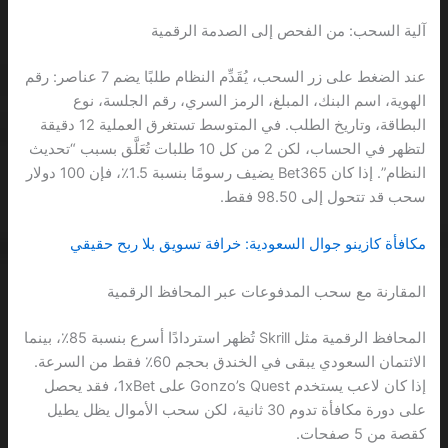
آلية السحب: من الفحص إلى الصدمة الرقمية
عند الضغط على زر السحب، يُقَدِّم النظام طلبًا يضم 7 عناصر: رقم
الهوية، اسم البنك، المبلغ، الرمز السري، رقم الجلسة، نوع
البطاقة، وتاريخ الطلب. في المتوسط تستغرق العملية 12 دقيقة
لتظهر في الحساب، لكن 2 من كل 10 طلبات تُعَلَّق بسبب “تحديث
النظام”. إذا كان Bet365 يضيف رسومًا بنسبة 1.5٪، فإن 100 دولار
سحب قد تتحول إلى 98.50 فقط.
مكافأة كازينو جوال السعودية: خرافة تسويق بلا ربح حقيقي
المقارنة مع سحب المدفوعات عبر المحافظ الرقمية
المحافظ الرقمية مثل Skrill تُظهر استردادًا أسرع بنسبة 85٪، بينما
الائتمان السعودي يبقى في الخندق بحجم 60٪ فقط من السرعة.
إذا كان لاعب يستخدم Gonzo’s Quest على 1xBet، فقد يحصل
على دورة مكافأة تدوم 30 ثانية، لكن سحب الأموال يظل يطيل
كقصة من 5 صفحات.