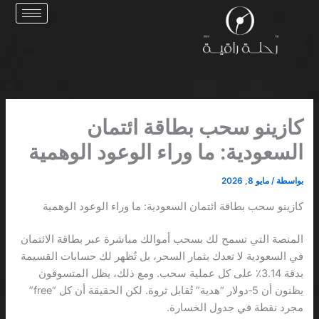
خطي
لى
لمحتوى
كازينو سحب بطاقة ائتمان
السعودية: ما وراء الوعود الوهمية
بواسطة
/
مايو 8, 2026
كازينو سحب بطاقة ائتمان السعودية: ما وراء الوعود الوهمية
المنصة التي تسمح لك بسحب أموالك مباشرة عبر بطاقة الائتمان
في السعودية لا تعدك بثمار السحر، بل تُظهر لك حسابات القسيمة
بدقة 3.14٪ على كل عملية سحب. ومع ذلك، يظل المتسوقون
يظنون أن 5‑دولار “هدية” تُقابل ثروة. لكن الحقيقة أن كل “free”
مجرد نقطة في جدول الخسارة.