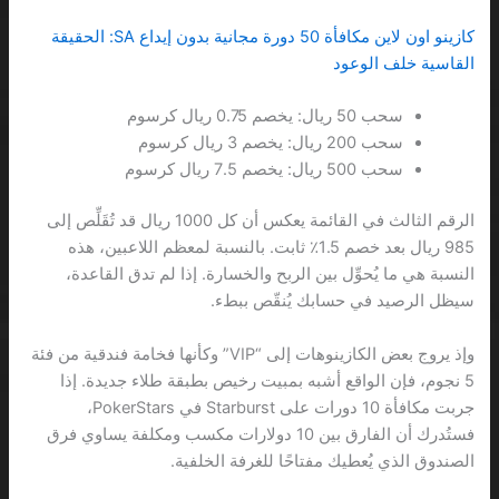
كازينو اون لاين مكافأة 50 دورة مجانية بدون إيداع SA: الحقيقة
القاسية خلف الوعود
سحب 50 ريال: يخصم 0.75 ريال كرسوم
سحب 200 ريال: يخصم 3 ريال كرسوم
سحب 500 ريال: يخصم 7.5 ريال كرسوم
الرقم الثالث في القائمة يعكس أن كل 1000 ريال قد تُقَلِّص إلى
985 ريال بعد خصم 1.5٪ ثابت. بالنسبة لمعظم اللاعبين، هذه
النسبة هي ما يُحوِّل بين الربح والخسارة. إذا لم تدق القاعدة،
سيظل الرصيد في حسابك يُنقّص ببطء.
وإذ يروج بعض الكازينوهات إلى “VIP” وكأنها فخامة فندقية من فئة
5 نجوم، فإن الواقع أشبه بمبيت رخيص بطبقة طلاء جديدة. إذا
جربت مكافأة 10 دورات على Starburst في PokerStars،
فستُدرك أن الفارق بين 10 دولارات مكسب ومكلفة يساوي فرق
الصندوق الذي يُعطيك مفتاحًا للغرفة الخلفية.