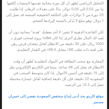
التحليل الرياضي يُظهر أن كل دورة مجانية تقدمها المنصات تُكلفها
ما بين 0.02 إلى 0.05 دولار، بناءً على معدلات الرهان. إذا طلبت
20 دورة من 5 دولارات، فإن التكلفة الحقيقية للمنصة قد تصل إلى
1 دولار، وهو مبلغ لا يُذكر بالنسبة لإيرادها الضخم.
لكن القاعدة الذهبية لا تتغير: لا أحد يعطيك “هدية” مجانية دون أن
يُعيد لك المال بطرق أخرى. إذا كان 1xBet يروج لسحب فوري بـ
1000 ريال، فإن 30 دقيقة من الانتظار تُقابل بفقدان فرص رهن
على لعبة ذات تقلب 96٪ مقابل 99.5٪ في القمار التقليدي.
المقارنة مع سحب البطاقة في البنوك التقليدية تُظهر أن وقت
الانتظار قد يصل إلى 48 ساعة، بينما في الكازينو الإلكتروني يقل
إلى 15 دقيقة في أحسن الأحوال. إذا كان متوسط السحب في
السعودية 22 دقيقة، فإن كل دقيقة إضافية تُقابل خسارة محتملة
تصل إلى 0.3٪ من الرصيد.
موقع كازينو بحد أدنى إيداع منخفض السعودية يفضي إلى خسران
مستمر