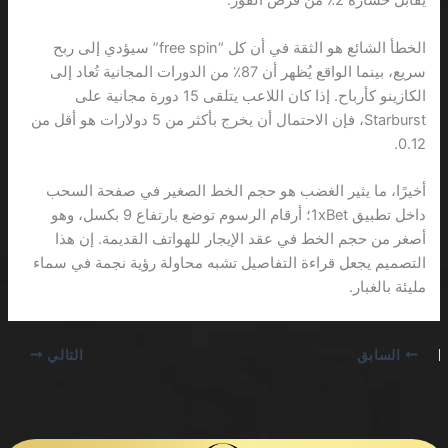
يُقابل خسارة 2٪ من فرص الفوز.
الخطأ الشائع هو الثقة في أن كل “free spin” سيؤدي إلى ربح
سريع، بينما الواقع يُظهر أن 87٪ من الدورات المجانية تُعاد إلى
الكازينو كأرباح. إذا كان اللاعب يتلقى 15 دورة مجانية على
Starburst، فإن الاحتمال أن يخرج بأكثر من 5 دولارات هو أقل من
0.12.
أخيرًا، ما يثير الغضب هو حجم الخط الصغير في صفحة السحب
داخل تطبيق 1xBet؛ أرقام الرسوم توضع بارتفاع 9 بكسل، وهو
أصغر من حجم الخط في عقد الإيجار للهواتف القديمة. إن هذا
التصميم يجعل قراءة التفاصيل تشبه محاولة رؤية نجمة في سماء
مليئة بالغبار.
السابق
التالي