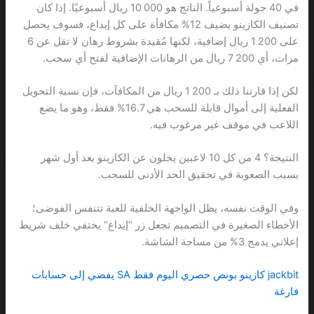
في 40 جولة أسبوعياً. الناتج هو 10 000 ريال أسبوعيًا. إذا كان
تصنيف الكازينو يضيف 12% مكافأة على كل إيداع، فسوف يحصل
على 1 200 ريال إضافية، لكنها مُقيدة بشروط رهان لا تقل عن 6
مرات، أي 7 200 ريال من الرهانات الإضافية لفتح أي سحب.
لكن إذا قارننا ذلك بـ 1 200 ريال من المكافآت، فإن نسبة التحويل
الفعلية إلى أموال قابلة للسحب هي 16.7% فقط، وهو ما يضع
اللاعب في موقف غير مرغوب فيه.
النتيجة؟ 4 من كل 10 لاعبين يخلون عن الكازينو بعد أول شهر
بسبب الصعوبة في تحقيق الحد الأدنى للسحب.
وفي الوقت نفسه، يظل الواجهة الخلفية للعبة تتنفس الفوضى؛
الأخطاء الصغيرة في التصميم تجعل زر “إيداع” يختفي خلف شريط
إعلاني يدمج 3% من مساحة الشاشة.
jackbit كازينو بونص حصري اليوم فقط SA يفضي إلى حسابات
فارغة