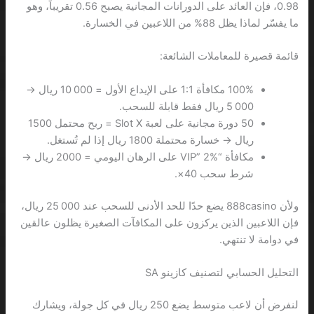
0.98، فإن العائد على الدورانات المجانية يصبح 0.56 تقريباً، وهو
ما يفسّر لماذا يظل 88% من اللاعبين في الخسارة.
قائمة قصيرة للمعاملات الشائعة:
100% مكافأة 1:1 على الإيداع الأول = 10 000 ريال →
5 000 ريال فقط قابلة للسحب.
50 دورة مجانية على لعبة Slot X = ربح محتمل 1500
ريال → خسارة محتملة 1800 ريال إذا لم تُستغل.
مكافأة “VIP” 2% على الرهان اليومي = 2000 ريال →
شرط سحب 40×.
ولأن 888casino يضع حدًا للحد الأدنى للسحب عند 25 000 ريال،
فإن اللاعبين الذين يركزون على المكافآت الصغيرة يظلون عالقين
في دوامة لا تنتهي.
التحليل الحسابي لتصنيف كازينو SA
لنفرض أن لاعب متوسط يضع 250 ريال في كل جولة، ويشارك