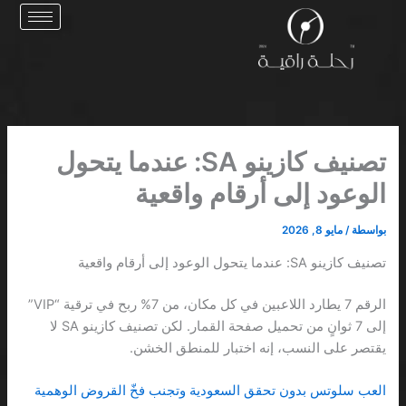
خطي
لى
لمحتوى
تصنيف كازينو SA: عندما يتحول
الوعود إلى أرقام واقعية
بواسطة
/
مايو 8, 2026
تصنيف كازينو SA: عندما يتحول الوعود إلى أرقام واقعية
الرقم 7 يطارد اللاعبين في كل مكان، من 7% ربح في ترقية “VIP”
إلى 7 ثوانٍ من تحميل صفحة القمار. لكن تصنيف كازينو SA لا
يقتصر على النسب، إنه اختبار للمنطق الخشن.
العب سلوتس بدون تحقق السعودية وتجنب فخّ القروض الوهمية