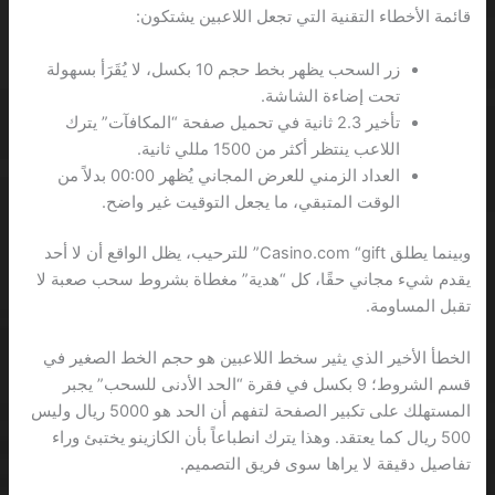
قائمة الأخطاء التقنية التي تجعل اللاعبين يشتكون:
زر السحب يظهر بخط حجم 10 بكسل، لا يُقَرَأ بسهولة
تحت إضاءة الشاشة.
تأخير 2.3 ثانية في تحميل صفحة “المكافآت” يترك
اللاعب ينتظر أكثر من 1500 مللي ثانية.
العداد الزمني للعرض المجاني يُظهر 00:00 بدلاً من
الوقت المتبقي، ما يجعل التوقيت غير واضح.
وبينما يطلق Casino.com “gift” للترحيب، يظل الواقع أن لا أحد
يقدم شيء مجاني حقًا، كل “هدية” مغطاة بشروط سحب صعبة لا
تقبل المساومة.
الخطأ الأخير الذي يثير سخط اللاعبين هو حجم الخط الصغير في
قسم الشروط؛ 9 بكسل في فقرة “الحد الأدنى للسحب” يجبر
المستهلك على تكبير الصفحة لتفهم أن الحد هو 5000 ريال وليس
500 ريال كما يعتقد. وهذا يترك انطباعاً بأن الكازينو يختبئ وراء
تفاصيل دقيقة لا يراها سوى فريق التصميم.