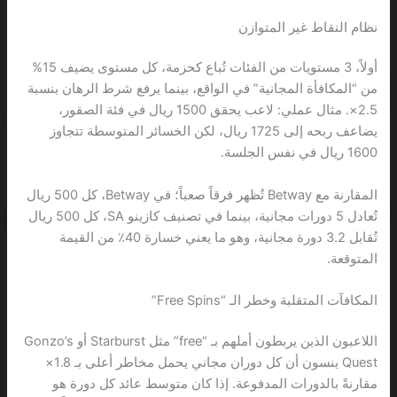
نظام النقاط غير المتوازن
أولاً، 3 مستويات من الفئات تُباع كحزمة، كل مستوى يضيف 15%
من “المكافأة المجانية” في الواقع، بينما يرفع شرط الرهان بنسبة
2.5×. مثال عملي: لاعب يحقق 1500 ريال في فئة الصقور،
يضاعف ربحه إلى 1725 ريال، لكن الخسائر المتوسطة تتجاوز
1600 ريال في نفس الجلسة.
المقارنة مع Betway تُظهر فرقاً صعباً؛ في Betway، كل 500 ريال
تُعادل 5 دورات مجانية، بينما في تصنيف كازينو SA، كل 500 ريال
تُقابل 3.2 دورة مجانية، وهو ما يعني خسارة 40٪ من القيمة
المتوقعة.
المكافآت المتقلبة وخطر الـ “Free Spins”
اللاعبون الذين يربطون أملهم بـ “free” مثل Starburst أو Gonzo’s
Quest ينسون أن كل دوران مجاني يحمل مخاطر أعلى بـ 1.8×
مقارنةً بالدورات المدفوعة. إذا كان متوسط عائد كل دورة هو