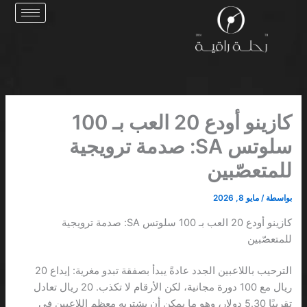
خطي
لى
لمحتوى
كازينو أودع 20 العب بـ 100
سلوتس SA: صدمة ترويجية
للمتعصّبين
بواسطة
/
مايو 8, 2026
كازينو أودع 20 العب بـ 100 سلوتس SA: صدمة ترويجية
للمتعصّبين
الترحيب باللاعبين الجدد عادةً يبدأ بصفقة تبدو مغرية: إيداع 20
ريال مع 100 دورة مجانية، لكن الأرقام لا تكذب. 20 ريال تعادل
تقريبًا 5.30 دولار، وهو ما يمكن أن يشتريه معظم اللاعبين في