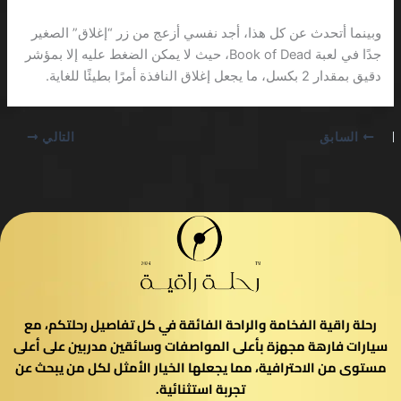
وبينما أتحدث عن كل هذا، أجد نفسي أزعج من زر “إغلاق” الصغير
جدًا في لعبة Book of Dead، حيث لا يمكن الضغط عليه إلا بمؤشر
دقيق بمقدار 2 بكسل، ما يجعل إغلاق النافذة أمرًا بطيئًا للغاية.
السابق
التالي
رحلة راقية الفخامة والراحة الفائقة في كل تفاصيل رحلتكم، مع
سيارات فارهة مجهزة بأعلى المواصفات وسائقين مدربين على أعلى
مستوى من الاحترافية، مما يجعلها الخيار الأمثل لكل من يبحث عن
تجربة استثنائية.