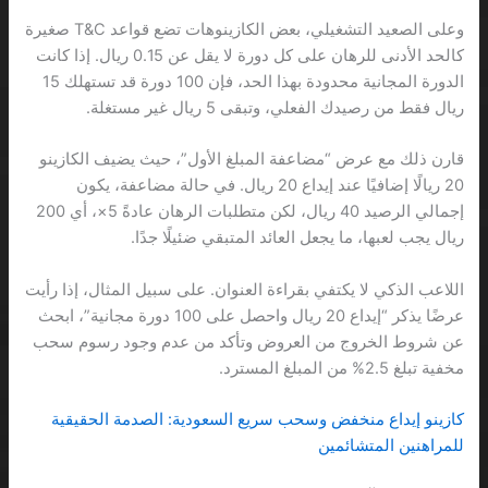
وعلى الصعيد التشغيلي، بعض الكازينوهات تضع قواعد T&C صغيرة
كالحد الأدنى للرهان على كل دورة لا يقل عن 0.15 ريال. إذا كانت
الدورة المجانية محدودة بهذا الحد، فإن 100 دورة قد تستهلك 15
ريال فقط من رصيدك الفعلي، وتبقى 5 ريال غير مستغلة.
قارن ذلك مع عرض “مضاعفة المبلغ الأول”، حيث يضيف الكازينو
20 ريالًا إضافيًا عند إيداع 20 ريال. في حالة مضاعفة، يكون
إجمالي الرصيد 40 ريال، لكن متطلبات الرهان عادةً 5×، أي 200
ريال يجب لعبها، ما يجعل العائد المتبقي ضئيلًا جدًا.
اللاعب الذكي لا يكتفي بقراءة العنوان. على سبيل المثال، إذا رأيت
عرضًا يذكر “إيداع 20 ريال واحصل على 100 دورة مجانية”، ابحث
عن شروط الخروج من العروض وتأكد من عدم وجود رسوم سحب
مخفية تبلغ 2.5% من المبلغ المسترد.
كازينو إيداع منخفض وسحب سريع السعودية: الصدمة الحقيقية
للمراهنين المتشائمين