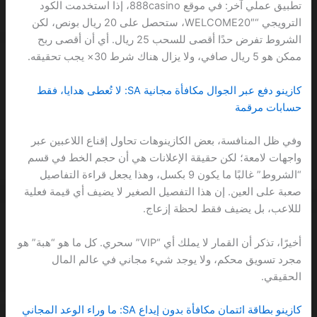
تطبيق عملي آخر: في موقع 888casino، إذا استخدمت الكود
الترويجي “WELCOME20″، ستحصل على 20 ريال بونص، لكن
الشروط تفرض حدًا أقصى للسحب 25 ريال. أي أن أقصى ربح
ممكن هو 5 ريال صافي، ولا يزال هناك شرط 30× يجب تحقيقه.
كازينو دفع عبر الجوال مكافأة مجانية SA: لا تُعطى هدايا، فقط
حسابات مرقمة
وفي ظل المنافسة، بعض الكازينوهات تحاول إقناع اللاعبين عبر
واجهات لامعة؛ لكن حقيقة الإعلانات هي أن حجم الخط في قسم
“الشروط” غالبًا ما يكون 9 بكسل، وهذا يجعل قراءة التفاصيل
صعبة على العين. إن هذا التفصيل الصغير لا يضيف أي قيمة فعلية
لللاعب، بل يضيف فقط لحظة إزعاج.
أخيرًا، تذكر أن القمار لا يملك أي “VIP” سحري. كل ما هو “هبة” هو
مجرد تسويق محكم، ولا يوجد شيء مجاني في عالم المال
الحقيقي.
كازينو بطاقة ائتمان مكافأة بدون إيداع SA: ما وراء الوعد المجاني