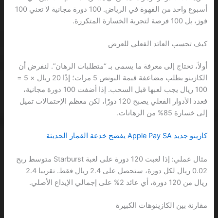
أسبوع واحد من القهوة في الرياض. 100 دورة مجانية لا تعني 100
فوز، بل 100 فرصة لتجربة الخسارة المتكررة.
كيف تحسب العائد الفعلي للعرض
أولاً، تحتاج إلى معرفة ما يسمى بـ “متطلبات الرهان”. لنفرض أن
الكازينو يطلب مضاعفة قيمة البونص 5 مرات؛ إذًا 20 ريال × 5 =
100 ريال يجب لعبها قبل السحب. إذا أضفت 100 دورة مجانية،
فعدد الأدوار الفعلي يصبح 120 دورًا، لكن معظم الإحتمالات تميل
إلى خسارة 85% من الرهانات.
كازينو جديد Apple Pay SA يفضح خدعة القمار الحديثة
مثال عملي: إذا لعبت 120 دورة على لعبة Starburst متوسط ربح
0.02 ريال لكل دورة، ستحصل على 2.4 ريال فقط. تقريبا 2.4
ريال من 120 دورة، أي عائد 2% على إجمالي الإيداع الأصلي.
مقارنة بين الكازينوهات الكبيرة