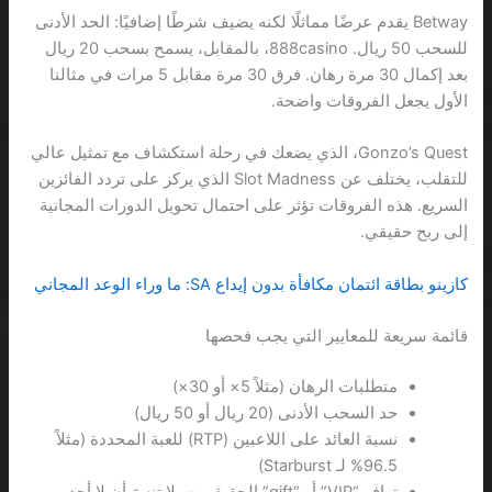
Betway يقدم عرضًا مماثلًا لكنه يضيف شرطًا إضافيًا: الحد الأدنى
للسحب 50 ريال. 888casino، بالمقابل، يسمح بسحب 20 ريال
بعد إكمال 30 مرة رهان. فرق 30 مرة مقابل 5 مرات في مثالنا
الأول يجعل الفروقات واضحة.
Gonzo’s Quest، الذي يضعك في رحلة استكشاف مع تمثيل عالي
للتقلب، يختلف عن Slot Madness الذي يركز على تردد الفائزين
السريع. هذه الفروقات تؤثر على احتمال تحويل الدورات المجانية
إلى ربح حقيقي.
كازينو بطاقة ائتمان مكافأة بدون إيداع SA: ما وراء الوعد المجاني
قائمة سريعة للمعايير التي يجب فحصها
متطلبات الرهان (مثلاً 5× أو 30×)
حد السحب الأدنى (20 ريال أو 50 ريال)
نسبة العائد على اللاعبين (RTP) للعبة المحددة (مثلاً
96.5% لـ Starburst)
توافر “VIP” أو “gift” الحقيقي – ولا تنسَ أن لا أحد