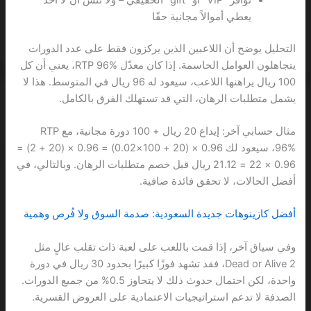
يعطي أموالاً مجانية حقًا
التحليل يوضح أن اللاعبين الذين يركزون فقط على عدد الدورات
يتجاهلون العوامل الحاسمة. إذا كان معدّل RTP 96%، يعني أن كل
100 ريال يراهنها اللاعب، سيعود له 96 ريال في المتوسط. هذا لا
يشمل متطلبات الرهان، التي قد تستهلك الفرق بالكامل.
مثال حسابي آخر: إيداع 20 ريال + 100 دورة مجانية، مع RTP
96%، سيعود لك 0.96 × (20 + 100×0.02) = 0.96 × (20 + 2) =
0.96 × 22 = 21.12 ريال قبل خصم متطلبات الرهان. وبالتالي، في
أفضل الحالات، لا تحقق فائدة صافية.
أفضل كازينوهات جديدة السعودية: صدمة السوق ولا فُرص وهمية
وفي سياق آخر، إذا قمت باللعب على لعبة ذات تقلب عالٍ مثل
Dead or Alive 2، فقد تشهد فوزًا كبيرًا بحدود 30 ريال في دورة
واحدة، لكن احتمال حدوث ذلك لا يتجاوز 0.5% من جميع الدورات.
الصدفة لا تدعم استراتيجيات الاعتمادية على العروض القسرية.