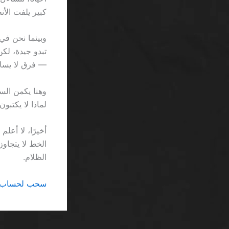
كبير يلفت الأن
— فرق لا يساوي ك
وهنا يكمن الس
لماذا لا يكتبو
أخيرًا، لا أع
الظلام.
سحب لحساب بنكي كازينو SA: لماذا 