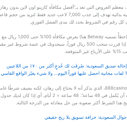
، معظم العروض التي تعد بـ”أفضل مكافأة كازينو اون لاين بدون رها
حسابات حسابية بدائية تهدف إلى جذب 7,000 لاعب جديد فقط لتزيد من ح
 كل رقم في الشروط يحدد لك مدى الفشل الفوري.
مثلاً، Betfair (خطأً نسميه Betway هنا)
صافي 0. لكن إذا قررت سحب 500 ريال فوراً، سيجدونك في عتمة شروط غ
متوقعة.
لة صديق السعودية: صُرِفَت لك خُدعٍ أكثر من ٧٠٪ من اللاعبين
وهنا يأتي دور 888casino، الذي يذكر أنه لا يحتاج إلى رهان، لكنه يضيف شرطًا 
هذا الشرط أكثر صعوبة من حل معادلة من الدرجة الثالثة.
 جوال السعودية: خرافة تسويق بلا ربح حقيقي