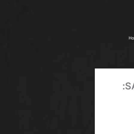
H
أفضل مكافأة كازينو اون لاين بدون رهان SA: