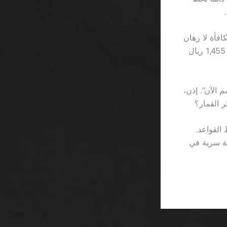
 اللاعبين يظنون أن 1,500 ريال من مكافأة لا رهان
تبدو جيدة، لكن إذا أضفت إلى ذلك عمولة 3% على كل عملية سحب، يصبح الصافي 1,455 ريال
الآن”. إذن،
ر القمار؟
القواعد.
ريطة سرية في