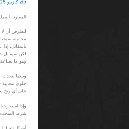
zip كازينو 125 لفات مجانية احصل عليها فوراً اليوم… ولا شيء يغيّر الواقع القاسي
المقارنة العمل
وهو ما يضاعف
على أي ربح يخ
شرط السحب المخبأ 100% من الأرباح المتوجبة،