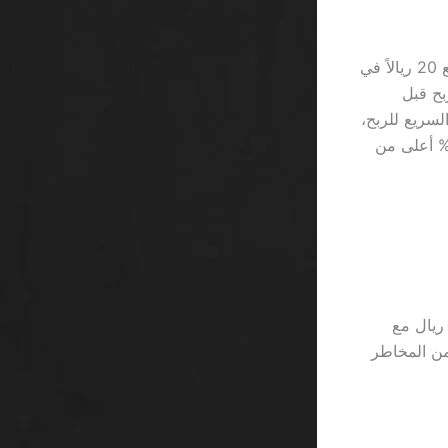
أولاً، يلجأ المشغلون إلى حساب متوسط الرهانات اليومية للعبقري المبتدئ الذي يضع 20 ريالاً في
يال كحد أدنى للربح قبل
Gonzo’s Q لتصوير الارتفاع السريع للربح،
أن هذين العنوانين معروفان بتقلبهما العالي وهو ما يعني أن فرص الخسارة 80% أعلى من
ن إذا قارنت ذلك ببراند 1xBet، ستجد أن 1xBet يقدم “مكافأة مجانية” بقيمة 500 ريال مع
اب غير المقارنة، وهو ما يساوي 2,500 ريال من المخاطر