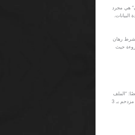
ن” هي مجرد
جم قاعدة البيانات.
 يعرض مكافأة 100% حتى 1,000 ريال مع شرط رهان
ير مقروءة حيث
غامضًا: “الملف
الشخصي يجب أن يُكمل في 48 ساعة”. 48 ساعة = 2 أيام، أي إذا كان لديك جدول مزدحم بـ 3