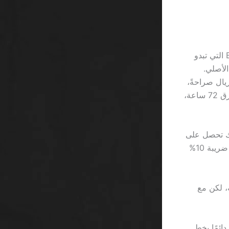
لنفترض أن لاعبًا متوسطًا يملك 3,000 ريال في حسابه. إذا استخدم مكافأة Betway التي تبدو
 يساوي 5 مرات رصيده الأصلي.
، إذا استخدم مكافأة 888casino ذات الشرط الخفي، سيحتاج إلى رهان 0 ريال صراحةً،
لكن سيقابل حجبًا مفاجئًا بعد 30 دقيقة عندما يكتشف أن “التحقق من الهوية” يستغرق 72 ساعة،
عض اللاعبين يظنون أن الـ”free spin” هو كأنك تحصل على
حلوى مجانية في عيادة الأسنان. الحقيقة هي أن كل دوران مجاني يضطرك إلى دفع ضريبة 10%
ان = 0 ريال يمكن سحبه، لكن مع
ّل “VIP” على “مكافأة”. لأن كلمة “VIP” تُكتب دائمًا بخط