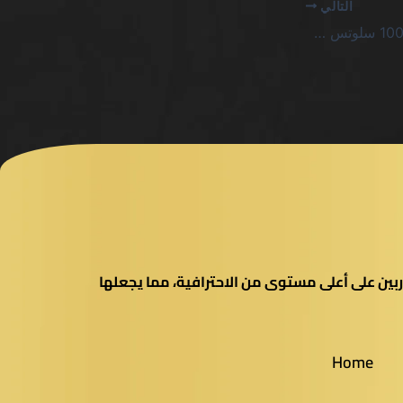
التالي
كازينو أودع 20 العب بـ 100 سلوتس SA: صدمة ترويجية للمتعصّبين
بين على أعلى مستوى من الاحترافية، مما يجعلها
Home