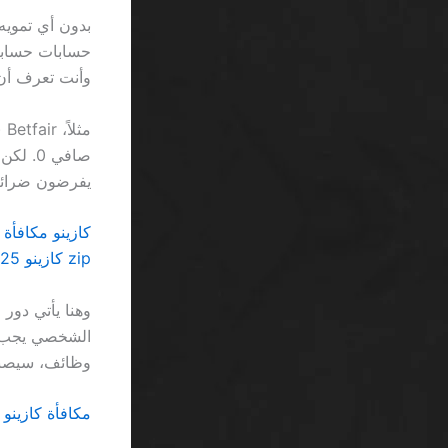
بدون أي تمويه
وأنت تعرف أن
يفرضون ضرائب 15% على الأرباح غير ال
كازينو مكافأة إحا
zip كازينو 125 لفات مجانية احصل عليها فوراً اليوم… ولا شيء يغيّر الواقع القاسي
وظائف، سيصبح 
مكافأة كازينو