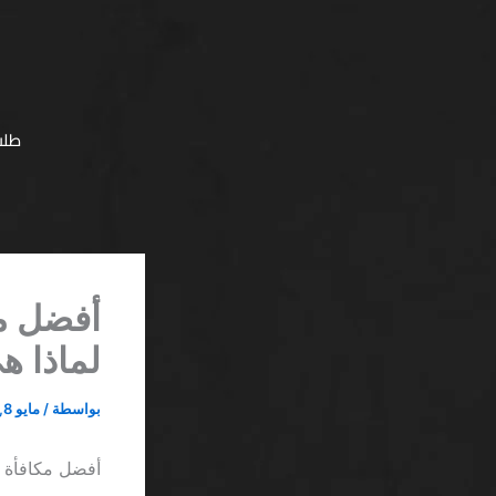
خطي
لى
لمحتوى
طلب
لماذا ه
بواسطة
/
مايو 8, 2026
أفضل مكافأة كازينو اون ل