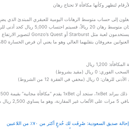
رقام لتظهر وكأنها مكافأة لا تحتاج رهان
كل دورة. إذا كان متوسط رهان 20 ريالاً، فسيتم احتساب 5,000 ر
السحب. ثانياً، يستخدمون لعبة مثل Starburst أو uest
رغم 
لمكافأة: 1,200 ريال
ب الفوري: 0 ريال (مقيد بشروط)
 للرهان: 0 ريال (مخفي في الفقرة 12 من الشروط)
لك
شرط رهان صافي 5 مرات على الألع
لة صديق السعودية: صُرِفَت لك خُدعٍ أكثر من ٧٠٪ من اللاعبين