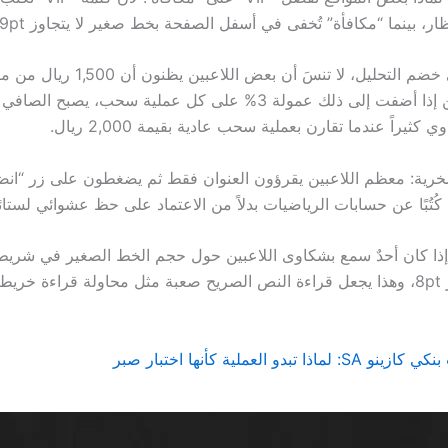
ظار، بينما “مكافأة” تُخفى في أسفل الصفحة بخط صغير لا يتجاوز 9pt.
وبينما نحن في خضم التحليل، لا تنسَ أن بعض
ثيراً عندما تقارن بعملية سحب عادية بقيمة 2,000 ريال.
خرية: معظم اللاعبين يقرؤون العنوان فقط ثم يضغطون على زر “انضم 
ن كُتُبًا عن حسابات الرياضيات بدلاً من الاعتماد على حظ عشوائي لستائ
لم إذا كان أحدٌ سمع بشكاوى اللاعبين حول حجم الخط الصغير في شريط 
الخط لا يتجاوز 8pt، وهذا يجعل قراءة النص الصريح صعبة مثل محاولة قراءة خ
تبدو العملية كأنها اختبار صبر