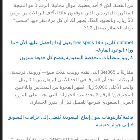
من الفضة، لكن لا أحد يعطيك أموال مجانية؛ الرقم 0 هو النتيجة
المتكررة للمترددين الذين يتوقعون عائدًا بآلاف الريالات من بونص
50 ريال. وبالطبع، العدّاد يُظهر لك أن كل مرة تنقر فيها “سحب”
يزداد الخسائر بمعدل 1.2٪.
dafabet كازينو 195 free spins بدون إيداع احصل عليها الآن – ما
وراء الوعود الفارغة
كازينو بمتطلبات منخفضة السعودية يفضح كل خديعة تسويق
مقارنةً بـ Bet365 التي تقدم روليت بثلاث صيغ—أوروبية، فرنسية،
أمريكية—تجد أن الفارق في الحد الأدنى للرهان بين 0.1 ريال
والحد الأعلى 5,000 ريال يُظهر الفجوة بين المبتدئين واللاعبين
المحترفين؛ الرقم 3 يحدد عدد الخيارات التي يجب على الموزع
العربي السعودي شرحها للعميل قبل أن يقرر الخسارة.
قائمة كازينوهات بدون إيداع السعودية تُفضي إلى خرافات التسويق
لا إلى جوائز حقيقية
وبينما يصف بعض المسوقين لعبة Starburst بـ“سريعة كالوميض”،