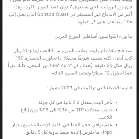
فإن دور الروليت الحي يستغرق 7 ثوانٍ فقط لتدوير الكرة، وهذا
أكثر من الاندفاع غير المستقر في Gonzo’s Quest الذي يصل إلى
1.5x مضاعف على كل خطوة.
ما وراء الكواليس: أساطير الموزع العربي
عند فتح نافذة الروليت، يطلب الموزع من اللاعب إيداع 20 ريال
كحد أدنى، لكنه يضيف شرطًا مخفيًا: إذا تجاوزت الخسارة 150
ريال خلال 30 دقيقة، يُحذف كل “free” spin من السجل، كأنك تقرأ
عقدًا بطول 12 سطرًا وتفتقد الفقرة الثالثة.
قائمة الأخطاء التي تراكمت في 2023 تشمل:
تأخر البث بمعدل 2.3 ثانية في كل جولة.
تذبذب معدلات RTP من 94% إلى 96% دون إبلاغ
اللاعب.
عدم توافق حجم الخط في نافذة الإحصائيات مع معيار
14px، ما يفرض إعادة ضبط يدوية كل 5 دقائق.