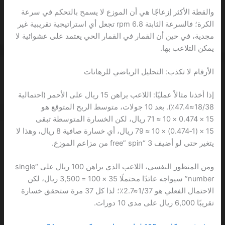
والقطة الأكثر إزعاجًا هي أن الموزع لا يسمح بالتحكم في سرعة
الكرة؛ فالسرعة الثابتة 6.8 rpm تجعل أي استراتيجية تقريبية غير
مجدية، في حين أن القمار في القمار الحي يعتمد على عشوائية لا
يمكن التلاعب بها.
الأرقام لا تكذب: التحليل الرياضي للرهانات
إذا أخذنا مثالاً عمليًا: اللاعب يراهن 15 ريال على الأحمر (احتمالية
18/38≈47.4٪). بعد 10 جولات، متوسط الربح المتوقع هو
15 × 0.474 × 10 ≈ 71 ريال، لكن الخسارة المتوسطة تبقى
15 × (1‑0.474) × 10 ≈ 79 ريال، أي خسارة صافية 8 ريال، وهذا لا
يتغير حتى لو أضيف 3 “free” spin من مزاعم الموزع.
ومن المنظور النفسي، اللاعب الذي يراهن 100 ريال على “single
number” سيواجه عائدًا محتملًا 35 × 100 = 3,500 ريال، لكن
الاحتمال الفعلي هو 1/37≈2.7٪؛ لذا كل 37 مرة ستحقق خسارة
تقريبًا 6,000 ريال على مدى 10 دورات.