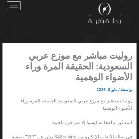
خطي
لى
لمحتوى
روليت مباشر مع موزع عربي
السعودية: الحقيقة المرة وراء
الأضواء الوهمية
بواسطة
/
مايو 8, 2026
روليت مباشر مع موزع عربي السعودية: الحقيقة المرة وراء
الأضواء الوهمية
المدعّين بالفخامة ليسوا إلا صَرافين للخيبة
في صالة الألعاب الإلكترونية، 888casino يعلن عن “VIP” بلمسة