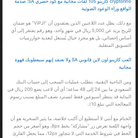
cryptorino كازينو 105 لفات مجانية مع كود حصري SA: صدمة
الواقع وراء الوعود الضوئية
مع ذلك، يظل عدد اللاعبين الذين يعتقدون أن “الـVIP” هو ضمان
للربح يزيد عن 5,000 ريال في شهرٍ واحد، وهو رقم يفتقر إلى أي
أساس إحصائي، بل هو مجرد خيال يُستغل لتغذية خوارزميات
التسويق المتقلبة.
العب كازينو اون لاين قانوني SA ولا تعتقد إنهم سيعطونك قهوة
مجانية
ومن الناحية التقنية، تتطلب عمليات السحب إلى حساب البنك
السعودي ما بين 24 إلى 48 ساعة؛ أي أن لاعب يضع 200 ريال في
البداية قد ينتظر أسبوعين فقط لتسترد نصف المبلغ بسبب رسوم
المعالجة التي تبلغ 10٪.
الختام مع أنني لا أستطيع أن أكتب خلاصة، ما يثير السخرية هو أن
واجهة اللعبة تعرض زر “مشاركة” بخط 8px، وهو أصغر من حجم
الخط في شروط الخدمة التي لا تتجاوز 12px، مما يجعل القارئ