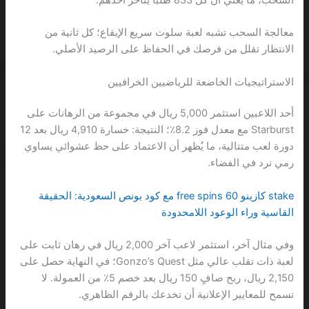
معالجة السحب تشبه لعبة سلوت سريع الإيقاع؛ كل ثانية من
الانتظار تقلل من فرصك في الحفاظ على الرصيد الأصلي.
الاستراتيجيات الخاضعة للرياضيين الخرافيين
أحد اللاعبين استثمر 5,000 ريال في مجموعة من الرهانات على
Starburst مع معدل فوز 8.2٪؛ النتيجة: خسارة 4,910 ريال بعد 12
دورة لعب متتالية، ما يُظهر أن الاعتماد على حظ عشوائي يساوي
رمي نرد في الفضاء.
stake كازينو 60 free spins مع كود بونص السعودية: الحقيقة
القاسية وراء الوعود اللامحدودة
وفي مثال آخر، استثمر لاعب آخر 2,000 ريال في رهان ثابت على
لعبة ذات تقلب عالي مثل Gonzo’s Quest؛ في النهاية حصل على
2,150 ريال، ربح صافٍ 150 ريال بعد خصم 5٪ من العمولة. لا
تسمح للمعايير الإعلانية أن تخدعك بالرقم الظاهري.