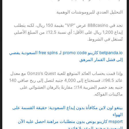
التحليل العددي للبروموشنات الوهمية
تجد في 888casino عرض “VIP” بقيمة 150 ريال، لكنه يتطلب
إيداع 1,200 ريال على الأقل؛ أي نسبة 12.5٪ من المبلغ الأصلي
تُستغل في الشروط.
betpanda.io كازينو promo code لـ free spins السعودية يفضي
إلى فشل القمار المرهق
وإذا قمت بحساب العائد المتوقع للعبة Gonzo’s Quest مع معدل
عائد 96.5٪، فستحتاج إلى 4,000 جنيه لتصل إلى ربح صافي 140
جنيه بعد خصم الضريبة 14٪؛ مقارنةً بالرهان العشوائي على
ماكينات الفواكه.
بينغو اون لاين مكافأة بدون إيداع السعودية: حقيقة القسمة على
الهواء
msport كازينو بونص بدون متطلبات مراهنة احصل عليه الآن
السعودية – خنق الوعد بلا فائدة