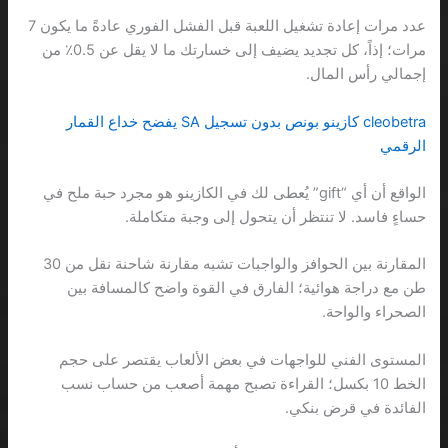
عدد مرات إعادة تشغيل اللعبة قبل الفشل الفوري عادةً ما يكون 7
مرات؛ إذاً، كل تجديد يضيف إلى خسارتك ما لا يقل عن 0.5٪ من
إجمالي رأس المال.
cleobetra كازينو بونص بدون تسجيل SA يفضح خداع القمار
الرقمي
الواقع أن أي “gift” يُعطى لك في الكازينو هو مجرد حبة ملح في
حساءٍ فاسد. لا تنتظر أن يتحول إلى وجبة متكاملة.
المقارنة بين الحوافز والواجبات تشبه مقارنة شاحنة نقل من 30
طن مع دراجة هوائية؛ الفارق في القوة واضح كالمسافة بين
الصحراء والواحة.
المستوى الفني للواجهات في بعض الألعاب يقتصر على حجم
الخط 10 بكسل؛ القراءة تصبح مهمة أصعب من حساب نسب
الفائدة في قرض بنكي.