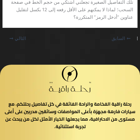
تلك التفاصيل الصغيرة تجعلني أشتكي من حجم الخط في صفحة
السحب؛ لماذا لا يمكنهم على الأقل رفعه إلى 12 بكسل لتقليل
عناوين “أدخل الرمز” المتكررة؟
السابق
التالي
رحلة راقية الفخامة والراحة الفائقة في كل تفاصيل رحلتكم، مع
سيارات فارهة مجهزة بأعلى المواصفات وسائقين مدربين على أعلى
مستوى من الاحترافية، مما يجعلها الخيار الأمثل لكل من يبحث عن
تجربة استثنائية.