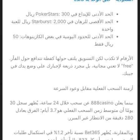
الحد الأدنى للإيداع في PokerStars: 300 ريال
الحد الأقصى للرهان في Starburst: 2,000 ريال للعبة
واحدة
الحد الأدنى للحدود اليومية في بعض الكازينوهات: 50
ريال فقط
الأرقام لا تكذب لكن التسويق يلتف حولها كقطة تتدافع حول الفأر.
“free” لا تعني مجانية، بل مجرد ذريعة لإجبارك على وضع يدك في
جيبك.
أزمنة السحب الفعلية مقابل وعود السرعة
بينما يعلن 888casino عن سحب خلال 24 ساعة، يُظهر سجل 30
يومًا أن متوسط زمن السحب الفعلي هو 3.7 أيام؛ الفرق يعادل
280 دقيقة من الانتظار غير المبرر.
وبالمقارنة، يُظهر Bet365 نسبة تأخر 1.2% في استكمال طلبات
السحب، ما يعني أن كل 833 طلباً يتأخر أحدهم.