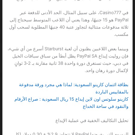
في Casino777، على سبيل المثال، الحد الأدنى للدفعة عبر
PayPal هو 15 جنيهًا، وهذا يعني أن اللاعب المتوسط سيحتاج إلى
ثلاثة مدفوعات متتالية لتجاوز عتبة 40 جنيهًا المطلوبة لسحب أول
مكسب.
وبينما بعض اللاعبين يظنون أن لعبة Starburst أسرع من أي شيء،
فإن روليت إيداع PayPal SA يظل أبطأ من سباق سباقات الخيل
في دبي، حيث تستغرق دورة واحدة 38 ثانية مقارنة بـ 2‑3 ثوانٍ
لإكمال دورة رهان واحد.
بطاقة ائتمان كازينو السعودية: لماذا هي مجرد ورقة مدفوعة
بالمقاييس الباردة
كازينو سلوتس اون لاين إيداع 15 ريال السعودية : صراع الأرقام
والنقود في ساحة الخداع
تحليل التكاليف الخفية في عملية الإيداع
الرسوم التي يفرضها PayPal لا تتجاوز 2.9% + 0.30 دولار لكل