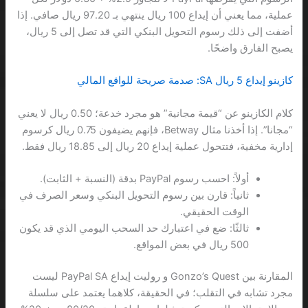
عملية، مما يعني أن إيداع 100 ريال ينتهي بـ 97.20 ريال صافي. إذا
أضفت إلى ذلك رسوم التحويل البنكي التي قد تصل إلى 5 ريال،
يصبح الفارق واضحًا.
كازينو إيداع 5 ريال SA: صدمة صريحة للواقع المالي
كلام الكازينو عن “قيمة مجانية” هو مجرد خدعة؛ 0.50 ريال لا يعني
“مجانا”. إذا أخذنا مثال Betway، فإنهم يضيفون 0.75 ريال كرسوم
إدارية مخفية، فتتحول عملية إيداع 20 ريال إلى 18.85 ريال فقط.
أولاً: احسب رسوم PayPal بدقة (النسبة + الثابت).
ثانياً: قارن بين رسوم التحويل البنكي وسعر الصرف في
الوقت الحقيقي.
ثالثًا: ضع في اعتبارك حد السحب اليومي الذي قد يكون
500 ريال في بعض المواقع.
المقارنة بين Gonzo’s Quest و روليت إيداع PayPal SA ليست
مجرد تشابه في التقلب؛ في الحقيقة، كلاهما يعتمد على سلسلة