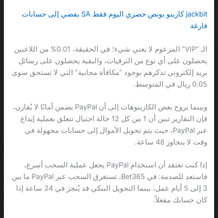
jackbit كازينو بونص حصري اليوم فقط SA يفضي إلى حسابات
فارغة
الـ “VIP” المزعوم لا يعني شيء؛ في الحقيقة، 0.01% من اللاعبين
يحصلون على أي نوع من الترقيات، والبقية يحصلون على رسائل
بريد إلكتروني تذكرهم بوجود “مكافأة مجانية” التي لا تستحق سوى
0.05 ريال في المتوسط.
وبينما يروج بعض الكازينوهات إلى أن PayPal يضمن أمانًا لا يُقارن،
فإن التقارير تبين أن 1 من كل 12 حالة احتيال تتعلق بعملية إيداع
عبر PayPal، حيث يتم تحويل الأموال إلى حسابات مجهولة في
وقت لا يتجاوز 48 ساعة.
إذا كنت تعتقد أن استخدام PayPal يجعل عملية السحب أسرع،
فاستعد للصدمة: في Bet365، تستغرق السحب عبر PayPal ما بين
3 إلى 5 أيام عمل، بينما التحويل البنكي قد يُنجز في 24 ساعة إذا
كان حسابك مفعلاً.