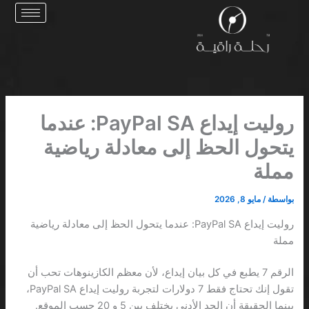
خطي
لى
لمحتوى
روليت إيداع PayPal SA: عندما
يتحول الحظ إلى معادلة رياضية
مملة
بواسطة
/
مايو 8, 2026
روليت إيداع PayPal SA: عندما يتحول الحظ إلى معادلة رياضية
مملة
الرقم 7 يطبع في كل بيان إيداع، لأن معظم الكازينوهات تحب أن
تقول إنك تحتاج فقط 7 دولارات لتجربة روليت إيداع PayPal SA،
بينما الحقيقة أن الحد الأدنى يختلف بين 5 و 20 حسب الموقع.