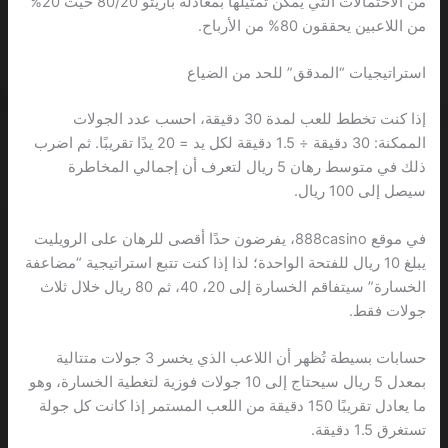
من الاحتمالات التي يمكن تمثيلها بمعادلة باريتو 80/20 حيث 20%
من اللاعبين يحققون 80% من الأرباح.
استراتيجيات “المدقق” للحد من الضياع
إذا كنت تخطط للعب لمدة 30 دقيقة، احسب عدد الجولات
الممكنة: 30 دقيقة ÷ 1.5 دقيقة لكل يد = 20 يدًا تقريبًا. ثم اضرب
ذلك في متوسط رهان 5 ريال لتعرف أن إجمالي المخاطرة
سيصل إلى 100 ريال.
في موقع 888casino، يفرضون حدًا أقصى للرهان على الرويليت
يبلغ 10 ريال للفتحة الواحدة؛ لذا إذا كنت تتبع استراتيجية “مضاعفة
الخسارة” سيتفاقم الخسارة إلى 20، 40، ثم 80 ريال خلال ثلاث
جولات فقط.
حسابات بسيطة تُظهر أن اللاعب الذي يخسر 3 جولات متتالية
بمعدل 5 ريال سيحتاج إلى 10 جولات فوزية لتغطية الخسارة، وهو
ما يعادل تقريبًا 150 دقيقة من اللعب المستمر إذا كانت كل جولة
تستغرق 1.5 دقيقة.