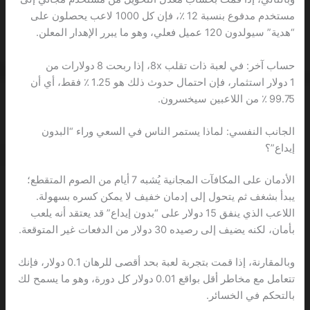
مستخدم مدفوع بنسبة 12 ٪، فإن كل 1000 لاعب يحصلون على
“هدية” سيولدون 120 عميل فعلي، وهو ما يبرر الإهدار المعلن.
حساب آخر: في لعبة ذات تقلب 8x، إذا ربحت 8 دولارات من
1 دولار استثمار، فإن احتمال حدوث ذلك هو 1.25 ٪ فقط، أي أن
99.75 ٪ من اللاعبين سيخسرون.
الجانب النفسي: لماذا يستمر الناس في السعي وراء “البدون
إيداع”؟
الأدمان على المكافآت المجانية يُشبه 7 أيام من الصوم المتقطع؛
يبدأ بشغف ثم يتحول إلى إدمان خفيف لا يمكن كسره بسهولة.
اللاعب الذي ينفق 15 دولار على “بدون إيداع” قد يعتقد أنه يلعب
بأمان، لكنه يضيف إلى رصيده 30 دولار من الدفعات غير المتوقعة.
وبالمقارنة، إذا قمت بتجربة لعبة بحد أقصى للرهان 0.1 دولار، فإنك
تتعامل مع مخاطر أقل بواقع 0.01 دولار كل دورة، وهو ما يسمح لك
بالتحكم في الخسائر.