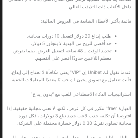
داخل الألعاب ذات التذبذب العالي.
قائمة بأكثر الأخطاء الشائعة في العروض الحالية:
طلب إيداع 20 دولار لتفعيل 10 دورات مجانية.
حد أقصى للربح من الهدية لا يتجاوز 5 دولار.
تحديد الوقت بـ 48 ساعة لتفعيل العرض، بينما يفرض
معظم اللاعبين حدودًا أقصر على أنفسهم.
عندما تقول لك Unibet إن “VIP” يعني مكافأة لا تحتاج إلى إيداع،
فأنت تتعامل مع تسويق يخبئ لك حسابًا معقدًا للمعاملات الخفية.
استراتيجيات الذكاء الاصطناعي للعب مع “بدون إيداع”
العبارة “free” تتكرر في كل عرض، لكنها لا تعني مجانية حقيقية. إذا
افترضنا أن تكلفة جذب لاعب جديد تبلغ 3 دولارات، فكل دورة
مجانية تساوي تقريبًا 0.30 دولار خسارة محتملة على الشركة.
وبالتالي، إذا قمت بحساب معدل التحويل من مستخدم مجاني إلى