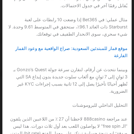
يُقابل رقمًا آخر في جدول الاحتمالات.
مثال عملي: في Bet365 إذا وضعت 10 رابطات على لعبة
Starburst ذات العائد 96.1٪، ستحقق في المتوسط 9.61 وحدة. لا
شيء سحري، سوى الانحدار الطفيف في توقعاتك.
موقع قمار للمبتدئين السعودية: صراع الواقعية مع وعود القمار
الفارغة
وبينما نتحدث عن أرقام، لنقارن سرعة جولة Gonzo’s Quest بـ
3 ثوانٍ إلى 7 ثوانٍ مع ألعاب سلوت جديدة بدون إيداع SA التي
تُظهر أحيانًا تأخيرًا يصل إلى 12 ثانية بسبب إجراءات KYC غير
الضرورية.
التحليل الداخلي للبروموشنات
عند مراجعة 888casino لاحظنا أن 27 ٪ من اللاعبين الذين يلقون
“الـ free spin” لا يواصلون اللعب بعد أول ثلاث دورات. هذا ليس
صدفة؛ إنه نتيجة حسابية ترتكز على معدل الفتح (hit rate) المتدني