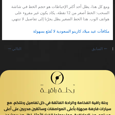
ومع كل هذا، يظل أحد أكثر الإحباطات هو حجم الخط في شاشة
السحب: الخط أصغر من 12 نقطة، يكاد يكون غير مقروء على
هواتف الوب. هذا الخط الصغير يظل يجرّنا إلى تفاصيل لا تنتهي.
مكافآت عيد ميلاد كازينو السعودية لا تُقنَع بسهولة
السابق
التالي
رحلة راقية الفخامة والراحة الفائقة في كل تفاصيل رحلتكم، مع
سيارات فارهة مجهزة بأعلى المواصفات وسائقين مدربين على أعلى
مستوى من الاحترافية، مما يجعلها الخيار الأمثل لكل من يبحث عن