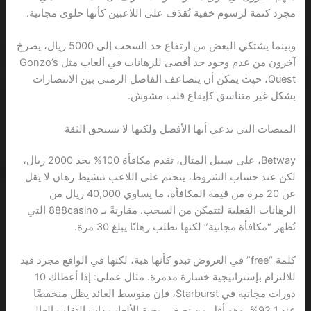
مجرد كتمة لرسوم خفية تُقذف على اللاعبين كأنها حلوى مجانية.
وبينما يشتكي البعض من ارتفاع حد السحب إلى 5000 ريال، يصرخ
آخرون من عدم وجود حد أقصى للرهانات في ألعاب مثل Gonzo’s
Quest، حيث يمكن أن يتضاعف الفاصل الزمني بين الانتصارات
بشكل غير متناسق كإيقاع قلب مشوش.
المنصات التي تدعي أنها الأفضل ولكنها لا تستحق الثقة
Betway، على سبيل المثال، تقدم مكافأة 100% بحد 2000 ريال،
لكن عند حساب الشروط، يتحتم على اللاعب تنشيط رهان لا يقل
عن 20 مرة من قيمة المكافأة، ما يساوي 40,000 ريال من
الرهانات الفعلية لتتمكن من السحب. مقارنةً بـ 888casino التي
تُظهر “مكافأة مجانية” لكنها تطلب رهانًا يبلغ 30 مرة.
كلمة “free” في العروض تبدو كأنها هبة، لكنها في الواقع مجرد قيد
للالتزام بإستراتيجية خسارة مدمرة. مثال عملي: إذا أعطاك 10
دورات مجانية في Starburst، فإن متوسط العائد يظل منخفضًا
عند 92.1%، وهو أقل من نصف ربحية الألعاب ذات التقلب العالي