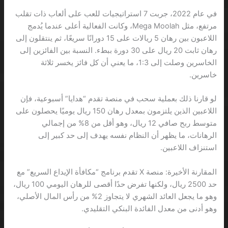
في عام 2022، جربت 7 استراتيجيات للعب على ألعاب ذات تقلب
مرتفع، مثل Mega Moolah، وكانت الفعالية أعلى عندما يُدمج
اللاعبون بين رهان 5 ريالات على 15 دورانًا سريعًا، ثم ينتقلون إلى
رهان ثابت 20 ريال على 30 دورة ببطء. النسبة بين الفائزين إلى
الخاسرين وصلت إلى 1:3، ما يعني أن كل فائز يخسر ثلاثة
خاسرين.
لو قارنا ذلك بعملية سحب في منصة تقدم “هدايا” أسبوعية، فإن
اللاعبين الذين يلتزمون بمعدل رهان 150 ريال يوميًا يحصلون على
متوسط ربح صافي 12 ريال، وهو أقل من 8% من إجمالي
الرهانات، ما يظهر أن النظام نفسه يهدف إلى حد كبير إلى
استنزاف اللاعبين.
المقارنة الأخيرة: منصة X تقدم برنامج “مكافأة الإيداع السريع” مع
حد 2500 ريال، ولكنها تفرض حدًا أقصى للرهان اليومي 100 ريال،
وهو ما يجعل العائد الشهري لا يتجاوز 2% من رأس المال الأصلي،
وهو أدنى من معدل الفائدة البنكي التقليدي.