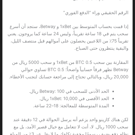
الرقم الحقيقي وراء “الدفع الفوري”
إذا قمت بحساب المتوسط بين 1xBet و Betway، ستجد أن أسرع
سحب يتم في 18 ساعة تقريباً، وليس 24 ساعة كما يروجون. يعني
تقريباً 75٪ من اللاعبين يحصلون على أموالهم قبل منتصف الليل،
والبقية ينتظرون حتى الصباح.
المقارنة بين سحب 0.5 BTC من 1xBet و سحب 5000 ريال من
Betway تظهر فرقاً حسابياً واضحاً؛ 0.5 BTC تساوي حوالي
20,000 ريال، وبالتالي تحتاج إلى مراجعة حسابك لتجنب الأخطاء.
الحد الأدنى للسحب في Betway: 100 ريال.
الحد الأقصى في 1xBet: 10,000 ريال.
المدة المتوسطة للمعالجة: 18–22 ساعة.
لكن هناك كازينو واحد يزعم أنه يرسل الحوالة في 12 دقيقة عند
سحب 1000 ريال. لا، أنت لا تتعامل مع خيال قصير الأمد، بل مع
نظام دفع يضيف رسومًا مخفية تكلفك ما لا يقل عن 3٪ من المبلغ