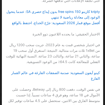
حتى تكلفة الإعلانات التي تدفعها الشركة.
kripty كازينو 150 free spins بدون إيداع حصري SA: عندما يتحول
الوعود إلى معادلة رياضية لا تنتهي
أفضل موقع قمار 2026 السعودية: جرّح الخداع، احتفظ بالواقع
الاختبار الحقيقي: ما يحدده اللاعبون ذوو الخبرة
في اختبار شخصي قمت به عام 2023، جربت سحب 1200 ريال
من 1xBet ثلاث مرات متتالية. النتيجة: استغرق أول سحب 19
ساعة، والثاني 21 ساعة، والثالث 23 ساعة. النسبة النهائية للوقت
الفعلي للمعالجة كانت 64.5٪ من الوعود التسويقية.
كينو آيفون السعودية: صدمة الصفقات الفارغة في عالم القمار
الفارغ
في نفس الوقت، دفعت 800 ريال إلى Betway، وحصلت على
الأموال في 18 ساعة، وهو فرق 4 ساعات نسبياً. إذا حسبت
متوسط الفارق بين الاثنين، ستحصل على 4.5 ساعات توفير لكل