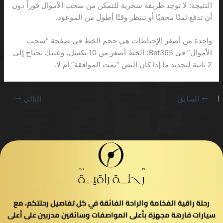
النتيجة: لا توجد طريقة سحرية للتمكن من سحب الأموال فوراً دون
أن تدفع ثمنًا مخفيًا أو تنتظر وقتًا أطول من الموعود.
واحدة من أصغر الإحباطات هي حجم الخط في صفحة “سحب
الأموال” في Bet365؛ الخط أصغر من 10 بكسل، وعينك تحتاج إلى
2 ثانية لتحديد ما إذا كان النص “تمت الموافقة” أم لا.
السابق
التالي
رحلة راقية الفخامة والراحة الفائقة في كل تفاصيل رحلتكم، مع
سيارات فارهة مجهزة بأعلى المواصفات وسائقين مدربين على أعلى