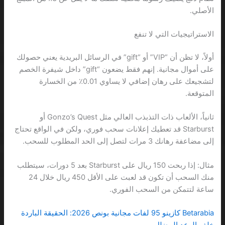
الأصلي.
الاستراتيجيات التي لا تنفع
أولاً، لا تظن أن “VIP” أو “gift” في الرسائل البريدية يعني حصولك
على أموال مجانية. إنهم فقط يضعون “gift” داخل شيفرة الخصم
لتشجيعك على رهان إضافي لا يساوي 0.01٪ من الخسارة
المتوقعة.
ثانياً، الألعاب ذات التذبذب العالي مثل Gonzo’s Quest أو
Starburst قد تعطيك إعلانات سحب فوري، ولكن في الواقع تحتاج
إلى مضاعفة رهانك 3 مرات لتصل إلى الحد المطلوب للسحب.
مثال: إذا ربحت 150 ريال على Starburst بعد 5 دورات، سيتطلب
منك السحب أن تكون قد لعبت على الأقل 450 ريال خلال 24
ساعة لتتمكن من السحب الفوري.
Betarabia كازينو 95 لفات مجانية بونص 2026: الحقيقة الباردة
خلف الوعد المضلل