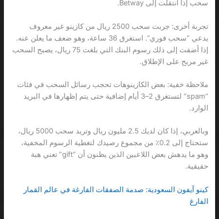
سحب إذا انتقلت إلى Betway.
تجربة أخرى: جربت سحب 2500 ريال من كازينو غير معروف
يدعي “سحب فوري”. استغرق 36 ساعة، وهو ضعف ما يعلن عنه.
إذا أضفت إلى ذلك رسوم البنك التي بلغت 75 ريال، يصبح السحب
غير مربح على الإطلاق.
ملاحظة خفية: بعض الكازينوهات تحجب رسائل السحب في فئات
“spam” لتستغرق 2–3 أيام إضافية حتى يتم إظهارها في البريد
الوارد.
وبالعربي، إذا كان لديك 2.5 مليون ريال وتريد سحب 5000 ريال،
ستحتاج إلى 0.2٪ من مجموع رصيدك لتغطية الرسوم المخفية،
وهو ما يدهش بعض اللاعبين الذين يظنون أن “gift” تعني هبة
حقيقية.
كينو آيفون السعودية: صدمة الصفقات الفارغة في عالم القمار
الفارغ