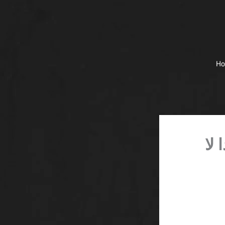
H
نو SA: لماذا لا