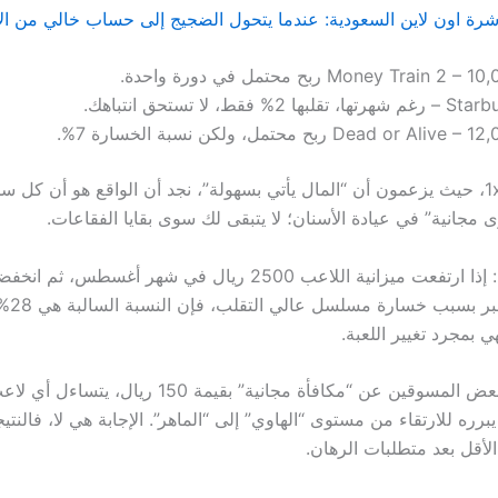
شرة اون لاين السعودية: عندما يتحول الضجيج إلى حساب خالي من ال
Money Train 2 – ربح محتمل في دورة واحدة.
تها، تقلبها 2% فقط، لا تستحق انتباهك.
Dead or Alive  ربح محتمل، ولكن نسبة الخسارة 7%.
مقارنةً بـ 1xBet، حيث يزعمون أن “المال يأتي بسهولة”، نجد أن الواقع هو أن ك
ى مجانية” في عيادة الأسنان؛ لا يتبقى لك سوى بقايا الفقاعات.
ريال في سب
ي بمجرد تغيير اللعبة.
وبينما يتحدث بعض المسوقين عن “مكافأة مجانية” بقيمة 50
يبرره للارتقاء من مستوى “الهاوي” إلى “الماهر”. الإجابة هي لا، فالن