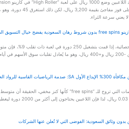
من الحصول على فوز مفاجئ بقيمة 3,200 ريال، ل
لا يعني سرعة الثراء.
من الناحية الإحصائية، إذا قمت بتشغيل 250 د
سيتقلب ما بين -200 ريال و+400 ريال، وهو ما يُعادل تقلبات سوق الأسهم في أ
ة الرياضيات القاسية للرواد الجدد
وبالنسبة للمنصات التي تروج للـ “free spins” كأنها كنز مخفي، الحقيقة 
دورة لا يتجاوز 0.03 ريال، لذا فإن اللاعبين يحتاج
ن بدون وثائق السعودية: الفوضى التي لا تُعلن عنها الشركات