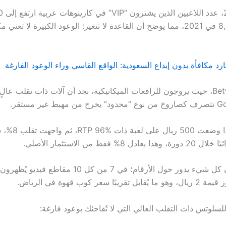
في عام 023
مقارنةً بـ 8,500 في 2021، مما يوضح أن القاعدة لا تتغير: الوعود الكبيرة لا تع
رد مكافأة بدون إيداع السعودية: الواقع القاسي وراء الوعود الفارغة
مقارنةً بـ Betway، حيث يروجون للرافعات الميكانيكية، نجد أن آلات ذات تقلب عال
غير مستقر.
مثال عملي: إذا وضع
لكن لا تظن أن كل شيء يدور حول الأرقام؛ في 7 من كل 10 مقاط
ًا سعر كوب قهوة في الرياض.
لسلوتس ذات التقلب العالي التي لا تُفاجئك بوعود فارغة: