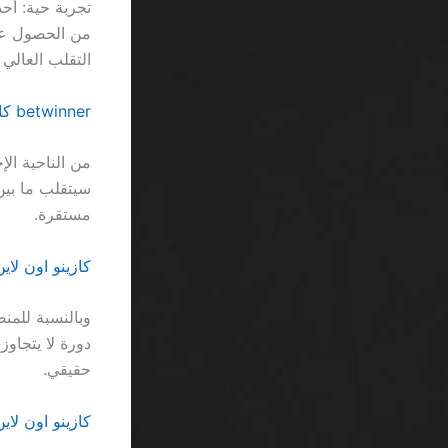
التقلب العالي 
betwinner كازينو free spins بدون شروط رهان السعودية يفضح خيال التسويق الفارغ
مستقرة.
كازينو اون لاين مكافأة 300% الإيداع الأول SA: صدم
حقيقي.
كازينو اون لاي