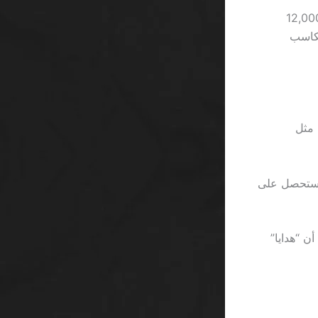
2، عدد اللاعبين الذين يشترون “VIP” في كازينوهات عربية ارتفع إلى 12,000
ني مكاسب
ٍ مثل
ت 500 ريال على لعبة ذات RTP 96%، ثم واجهت تقلب 8%، ستحصل على
ع فيديو يُظهرون أن “هدايا”