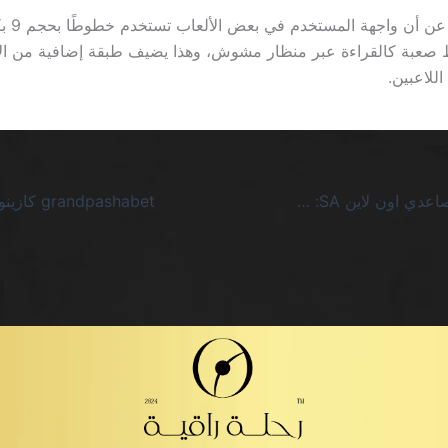
أخيرًا، لا 
 صعبة كالقراءة عبر منظار مشوش، وهذا يضيف طبقة إضافية من الإ
اللاعبين.
أفضل جاكبوت تصاعدي اون لاين SA: صراخ الصمت خلف الوعود اللامعقولة