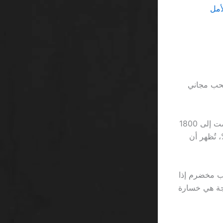
أمل
ل سحب مجاني
حسابة بسيطة: إذا ارتفعت ميزانية اللاعب 2500 ريال في شهر أغسطس، ثم انخفضت إلى 1800
تمبر بسبب خسارة مسلسل عالي التقلب، فإن النسبة السالبة هي 28%، تُظهر أن
1 ريال، يتساءل أي لاعب مخضرم إذا
تيجة هي خسارة