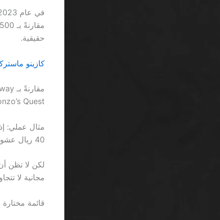
حقيقية.
كازينو ماستركا
Gonzo’s Quest تتصرف كصاروخ من نوع “محدود” يخرج من مهبط 
40 ريال عشوائيًا خلال 20 دورة، وهذا يعادل 8% فقط من الاستثمار الأصلي.
مجانية لا تتجاوز قيمة 2 ريال، وهو ما يُقابل تقريب
قائمة مختارة ل