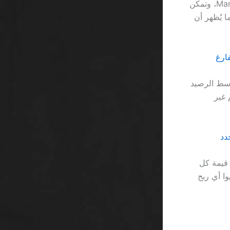
تجربة حية: أحد اللاعبين وضع 1000 ريال على لعبة “High Roller” في كازينو Mansion، وتمكن
كن ذلك استغرق 45 دورة، وهو ما يُظهر أن
ورة في لعبة ذات تقلب 9%، فإن متوسط الرصيد
يام غير
أن متوسط قيمة كل
ون إلى أكثر من 2000 دورة ليغطيوا أي ربح