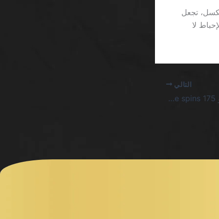
تُغفل عن أن واجهة المستخدم في بعض الألعاب تستخدم خطوطًا بحجم 9 بكسل، تجعل
حباط لا
التالي
grandpashabet كازينو 175 free spins العب فوراً السعودية… مجرد خدعة رياضية للرصيد