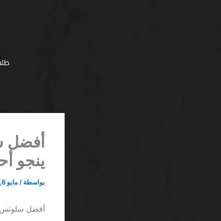
خطي
لى
لمحتوى
طلب
ينجو أ
بواسطة
/
مايو 8, 2026
أفضل سلوتس تقلب عالي كازين