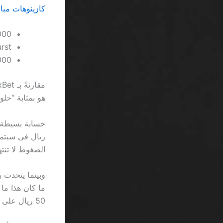
كازينوهات مبا
 10,000
Starburst – رغم شهر
– 12,000
هو بمثابة “حلو
الضغوط لا تنته
ما كان هذا ما 
50 ريال على الأقل بعد متطلبات الرهان.