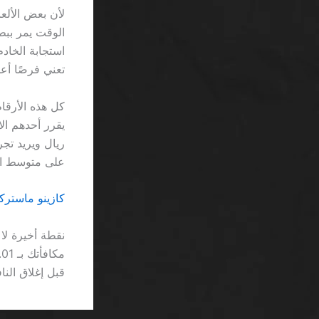
استجابة الخاد
تعني فرصًا أع
كل هذه الأرق
على متوسط ال
كازينو ماستركا
نقطة أخيرة لا
قبل إغلاق الناف