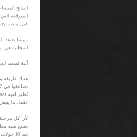
النتائج المتصا
قبل منصة Betway.
المجانية هي مجرد كسر صغير 
آلية تصعيد الجاكبوت:
فقط، ما يجعل 
لأن كل مرحلة 
بعد 10 جولات سيكون الرصيد 39.7 ريالاً، وهو ما يبدو كإنجاز للمتساهل.