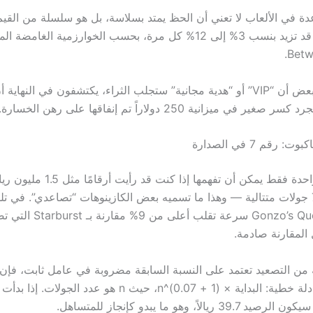
عدة في الألعاب لا تعني أن الحظ يمتد بسلاسة، بل هو سلسلة من القيم
المتوقعة التي قد تزيد بنسب 3% إلى 12% كل مرة، بحسب الخوارزمية ال
وبينما يعتقد البعض أن “VIP” أو “هدية مجانية” ستجلب الثراء، يكتشفون في النها
في ميزانية 250 دولاراً تم إنفاقها على رهن الخسارة.
 رقم 7 في الصدارة
هناك طريقة واحدة فقط يمكن أن تفهمها إذا ك
تضاعفها في 7 جولات متتالية — وهذا ما تسميه بعض الكازينوهات “تصاعدي”. في تلك
المقارنة صادمة.
من التصعيد تعتمد على النسبة السابقة مضروبة في عامل ثابت، فإن