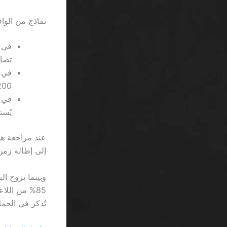
نماذج من الواق
تصاعدي
200 إلى 150 بعد تفعيل نظام “تصاعدي معطل” لم
يُست
عند مراجعة ه
إلى إطالة زمن
تُذكر في الحملا