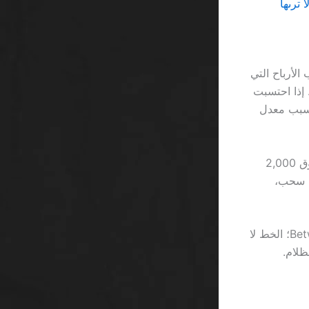
الأرباح التي
يقل عن 48 ساعة لمعالجتها. إذا احتسبت
ية، فالقيمة الفعلية للربح قد تنخفض بنسبة 3% إلى 7% بسبب معدل
بالمقارنة، توفر سحب سريع في 888casino مدة 12 ساعة فقط إذا كان الرصيد فوق 2,000
عملية سحب،
والأشد من ذلك هو حجم الخط الصغير في قسم “الشروط العامة” داخل واجهة Betway؛ الخط لا