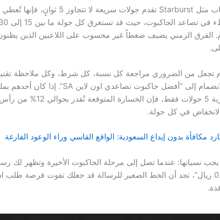
لأن بعض الألعاب مثل Starburst تقدم جولات سريعة لا تتجاوز 
م. الفرق الزمني يضيف ضغطاً غير محسوب على اللاعبين الذين يظنو
لى.
ام تجعل من الضروري مراجعة كل نسبة، كل شرط، وكل ملاحظة تقنية
ريال ويريد تجربة 5 جولات فقط، فإن الخسارة ال
انخفاض في كل جولة.
رد مكافأة بدون إيداع السعودية: الواقع القاسي وراء الوعود الفارغة
 يجب نسيانها: عندما تصل إلى مرحلة الجاكبوت الأخيرة وتظهر لك رس
مكافأتك بـ 0.01 ريال”، تجد أن الخط الصغير للرسالة قد جعلك تفوت فرصة طلب 
ذة.