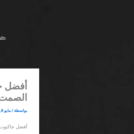
خطي
لى
لمحتوى
طلب
الصمت خ
بواسطة
/
مايو 8, 2026
أفضل جاكبوت تصاعدي اون لاين