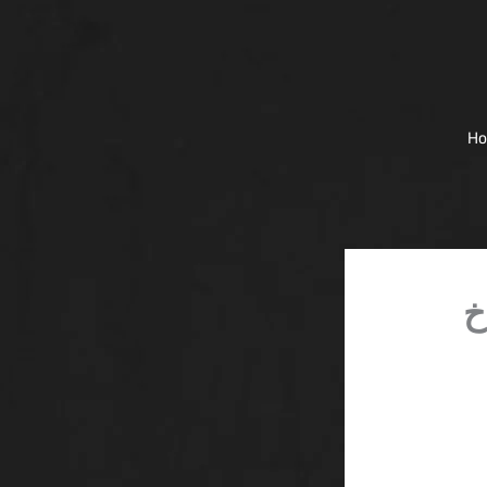
H
SA: صراخ