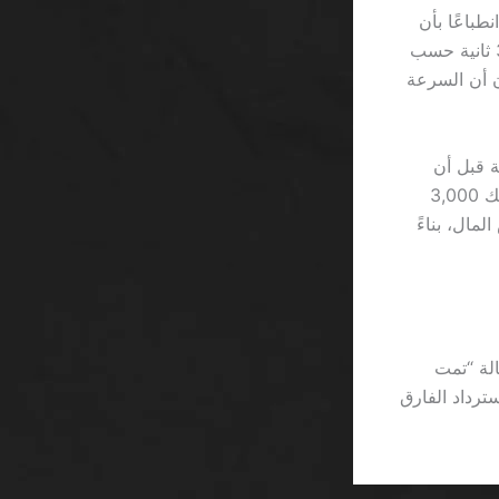
5 ثوانٍ، فإنها تُعطي انطباعًا بأن
الوقت يمر ببطء في تصاعد الجاكبوت، حيث قد تستغرق كل جولة ما بين 15 إلى 30 ثانية حسب
ن أن السرعة
 قبل أن
يقرر أحدهم الانضمام إلى “أفضل جاكبوت تصاعدي اون لاين SA”. إذا كان أحدهم يملك 3,000
متوقعة تُقدر بحوالي 12% من رأس المال، بناءً
الة “تمت
استرداد الفارق