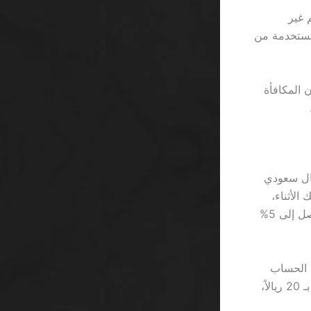
 غير
غامضة المستخدمة من
ية أن المكافأة
نت قد رأيت أرقامًا مثل 1.5 مليون ريال سعودي
 الأثناء،
تُظهر لعبة Gonzo’s Quest سرعة تقلب أعلى من 9% مقارنة بـ Starburst التي تصل إلى 5%
 الحساب
يصبح شبه معادلة خطية: البداية × (1 + 0.07)^n، حيث n هو عدد الجولات. إذا بدأت بـ 20 ريالاً،