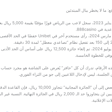
ع: ما لا يخطر ببال المبتدئين
ة في 888casino.
في مارس 2024، رأى مستخدم آخر في Unibet خفضًا في
دة 30 دقيقة.
في يوليو 2024، تم إلغاء جائزة 12,500 ريال على أساس أن الحد
وفى للخطوة الخامسة.
ذه الأرقام، تدرك أن كل “حافز” يُعرض على الشاشة هو مجرد حساب
 الجلسة، ليس لإدخال اللاعبين إلى جو من الثراء الفوري.
وبينما يروج البعض إلى أن “الجائزة المجانية” تتجاوز 10,000 ريا
85% من اللاعبين لن يتجاوزوا حد الـ 2,000 ريال في الجائزة النهائية. الن
ت الإعلانية.