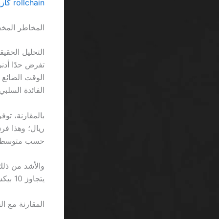
rollchain كازينو شريحة مجانية 100 ريال بدون إيداع السعودية: كشف الفخاخ التي لا ترىها
المخاطر المخف
التحليل الحقي
الفائدة السلبي.
حسب متوسط دخل ا
يتجاوز 10 بيكسل، مما يجعل قراءة التفاصيل أكثر صعوبة من قراءة رموز QR في الظلام.
المقارنة مع ال