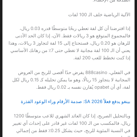
الصدفة من الإحصاء.
الآلية الرياضية خلف الـ 100 لفات
إذا افترضنا أن كل لفة تعطي ربحًا متوسطًا قدره 0.03 ريال،
فالمجموع المتوقع هو 3 ريالات فقط. الآن، إذا كان الحد الأدنى
للرهان هو 0.20 ريال، فستحتاج إلى 15 لفة لتجاوز 3 ريالات، وهذا
يعني أن الـ 100 لفة مجانية لا تغطي حتى 7٪ من رهانك الأساسي
إذا كنت تخطط للعب 200 لفة.
في الفعلي، 888casino يفرض حدًا أقصى للربح من العروض
المجانية لا يتجاوز 15 ريالًا، وهو ما يمكن تحليله كـ 0.15 ريال لكل
لفة، أي أن opabet يُقارن نفسه بـ 0.02 ريال فقط.
بينغو يدفع فعلاً 2026 SA: صدمة الأرقام وراء الوعود القذرة
وبالتحليل الصريح، إذا كان العائد الشهري للاعب متوسطًا 1200
ريال، فالمكسب من الـ 100 لفات غير قادر على إحداث أي تغيير
في النسبة المئوية للربح، حيث يشكل 0.25٪ فقط من إجمالي