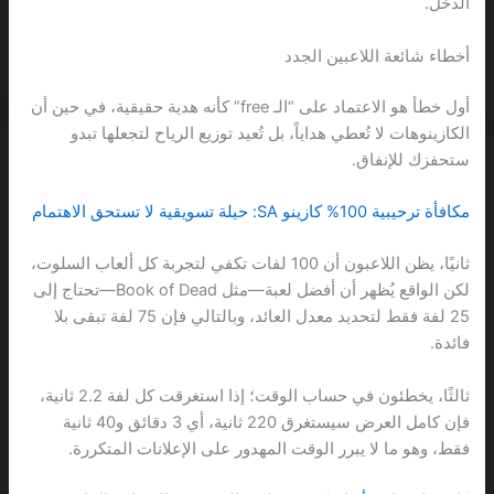
الدخل.
أخطاء شائعة اللاعبين الجدد
أول خطأ هو الاعتماد على “الـ free” كأنه هدية حقيقية، في حين أن
الكازينوهات لا تُعطي هداياً، بل تُعيد توزيع الرياح لتجعلها تبدو
ستحفزك للإنفاق.
مكافأة ترحيبية 100% كازينو SA: حيلة تسويقية لا تستحق الاهتمام
ثانيًا، يظن اللاعبون أن 100 لفات تكفي لتجربة كل ألعاب السلوت،
لكن الواقع يُظهر أن أفضل لعبة—مثل Book of Dead—تحتاج إلى
25 لفة فقط لتحديد معدل العائد، وبالتالي فإن 75 لفة تبقى بلا
فائدة.
ثالثًا، يخطئون في حساب الوقت؛ إذا استغرقت كل لفة 2.2 ثانية،
فإن كامل العرض سيستغرق 220 ثانية، أي 3 دقائق و40 ثانية
فقط، وهو ما لا يبرر الوقت المهدور على الإعلانات المتكررة.