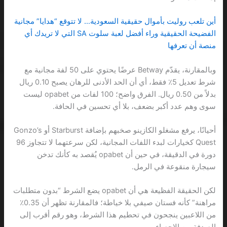
أين تلعب روليت بأموال حقيقية السعودية… لا تتوقع “هدايا” مجانية
الفضيحة الحقيقية وراء أفضل لعبة سلوت SA التي لا تريدك أي
منصة أن تعرفها
وبالمقارنة، يقدّم Betway عرضًا يحتوي على 50 لفة مجانية مع
شرط تعديل 5٪ فقط، أي أن الحد الأدنى للرهان يصبح 0.10 ريال
بدلاً من 0.50 ريال. الفرق واضح؛ 100 لفات من opabet ليست
سوى وهم عدد أكبر بضعف، بلا أي تحسين في الحافة.
أحيانًا، يرفع مشغلو الكازينو صخبهم بإضافة Starburst أو Gonzo’s
Quest كخيارات لبدء اللفات المجانية، لكن سرعتهما لا تتجاوز 96
دورة في الدقيقة، في حين أن opabet يُقصد به كأنك تدخن
سيجارة منقوعة في الرمل.
لكن الحقيقة الفظيعة هي أن opabet يضع الشرط “بدون متطلبات
مراهنة” كأنه فستان صيفي بلا خياطة؛ فالمقارنة تظهر أن 0.35٪
من اللاعبين ينجحون في تحطيم هذا الشرط، وهو رقم أقرب إلى