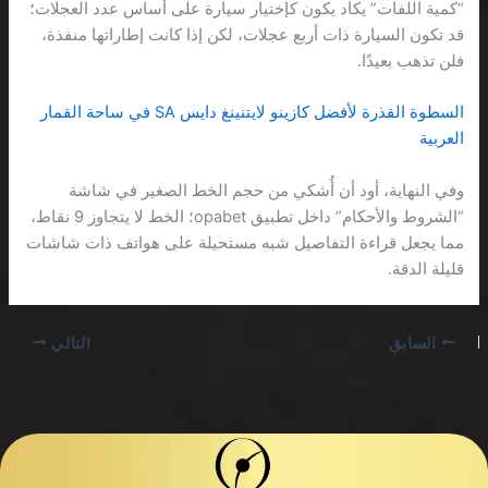
“كمية اللفات” يكاد يكون كإختيار سيارة على أساس عدد العجلات؛
قد تكون السيارة ذات أربع عجلات، لكن إذا كانت إطاراتها منفذة،
فلن تذهب بعيدًا.
السطوة القذرة لأفضل كازينو لايتنينغ دايس SA في ساحة القمار
العربية
وفي النهاية، أود أن أُشكي من حجم الخط الصغير في شاشة
“الشروط والأحكام” داخل تطبيق opabet؛ الخط لا يتجاوز 9 نقاط،
مما يجعل قراءة التفاصيل شبه مستحيلة على هواتف ذات شاشات
قليلة الدقة.
السابق
التالي