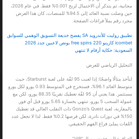
مجانية، ثم يتذكر أن الاحتمال لربح 0.001% فقط. في عام 2026،
حين وصلت نسبة العائد إلى 94.5% للمنصات، كان هذا العرض
مجرد رقم يملأ فراغات الصفحة.
تطبيق روليت للأندرويد SA يفضح خديعة التسويق الوهمي للسوابق
icombet كازينو 220 free spins بونص لاعبين جدد 2026
السعودية: حكاية أرقام لا تنتهي
التحليل الرياضي للعرض
لنأخذ مثالًا واضحًا: إذا لعبت 95 لفّة على لعبة Starburst، حيث
متوسط العائد 96.1%، فستخرج في المتوسط 0.93 يورو لكل يورو
مستثمر. هذا يعني أن 95 لفّة تعطيك تقريبًا 88.35 يورو، لكن مع
عمولة السحب 5 يورو، تنتهي بخسارة 5.65 يورو قبل أي فوز.
بالمقارنة، لعبة Gonzo’s Quest ذات التقلب العالي قد تعطيك
150% في دورات نادرة، لكن فرصها 0.2% فقط. لذا لا تجعل عدد
اللفات يملئ فراغ الفهم الحقيقي.
العباقرة المرهقون من الـ “VIP”