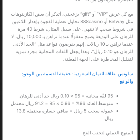
مع كل عرض “VIP” أو “gift” يزعجني، أتذكر أن بعض الكازينوهات
مثل Betway أو 888casino تحاول تغطية الفجوة بإهدار اللاعبين
في شروط سحب لا تنتهي. على سبيل المثال، شرط 40 مرة
للرهان على الوديعة يصبح معقولًا عندما تراهن بـ 10,000 ريال، لا
عندما تراهن بـ 10 ريالات. إنهم يفرضون قواعد مثل “الحد الأدنى
للرهان هو 0.10 ريال”، وهذا يجعل اللفات المجانية مجرد تمويه
لتقليل المخاطرة على الجهة المعلنة.
سلوتس بطاقة ائتمان السعودية: حقيقة القسمة بين الوعود
والواقع
95 لفّة مجانية = 95 × 0.10 ريال حد أدنى للرهان.
متوسط العائد 96% = 0.96 × 95 = 91.2 ريال محتمل.
عمولة سحب 5 ريال = صافي خسارة محتملة 13.8
ريال.
المنهج العملي لتجنب الفخ