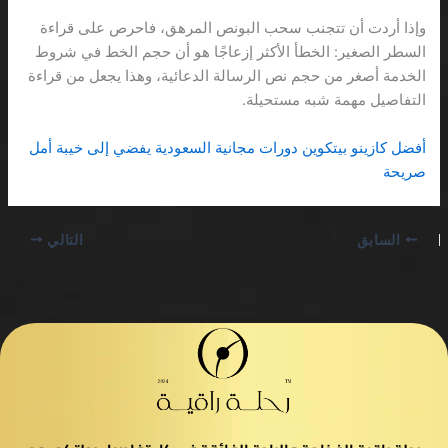
وإذا أردت أن تتجنب سحب البونص المرهق، فاحرص على قراءة
السطر الصغير: الخطأ الأكثر إزعاجًا هو أن حجم الخط في شروط
الخدمة أصغر من حجم نص الرسالة الدعائية، وهذا يجعل من قراءة
التفاصيل مهمة شبه مستحيلة.
أفضل كازينو بيتكوين دورات مجانية السعودية يفضي إلى خيبة أمل
صريحة
السابق
التالي