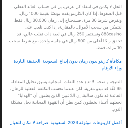
الحل لا يكمن في انتقاد كل عرض، بل في حساب العائد الفعلي
قبل الضغوط. إذا كان الكازينو يقدم بونصًا بقيمة 1000 ريال،
وتفرض شرط 30 مرة، فستحتاج إلى رهان 30,000 ريال فقط
لتتمكن من سحب الأموال. بالمقارنة، إذا كنت تلعب على
888casino وتستثمر 250 ريال في لعبة ذات تقلب عالي، قد
تحقق ربحًا أعلى من 500 ريال في جلسة واحدة، مع شرط سحب
10 مرات فقط.
مكافأة كازينو بدون رهان بدون إيداع السعودية: الحقيقة الباردة
وراء الأرقام
النتيجة واضحة: لا تدع عدد اللفات المجانية يسبق تحليل المعادلة.
95 لفّة قد تبدو مغرية، لكن عندما تحسب التكلفة الفعلية للرهان،
الفائدة قد تكون سالبة. إن اللاعبين الذين يظنون أن “الهدايا”
تجعلهم أغنياء يخطئون كمن يظن أن القهوة المجانية تحل مشكلة
النوم.
أفضل كازينوهات موثوقة 2026 السعودية: صراحة لا مكان للخيال