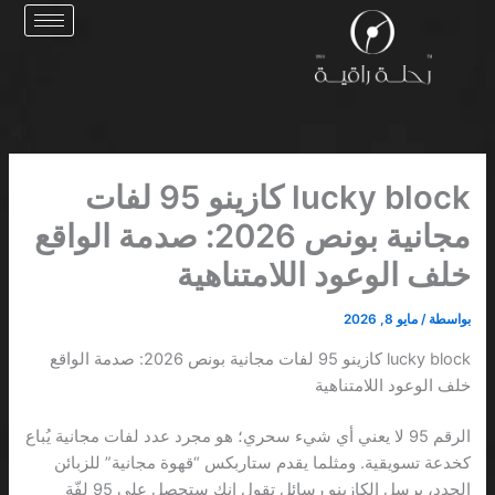
خطي
لى
لمحتوى
lucky block كازينو 95 لفات
مجانية بونص 2026: صدمة الواقع
خلف الوعود اللامتناهية
بواسطة
/
مايو 8, 2026
lucky block كازينو 95 لفات مجانية بونص 2026: صدمة الواقع
خلف الوعود اللامتناهية
الرقم 95 لا يعني أي شيء سحري؛ هو مجرد عدد لفات مجانية يُباع
كخدعة تسويقية. ومثلما يقدم ستاربكس “قهوة مجانية” للزبائن
الجدد، يرسل الكازينو رسائل تقول إنك ستحصل على 95 لفّة