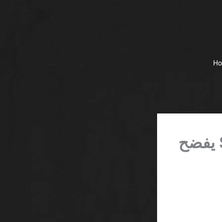
H
ivibet كازينو بونص حصري اليوم فقط SA يفضح