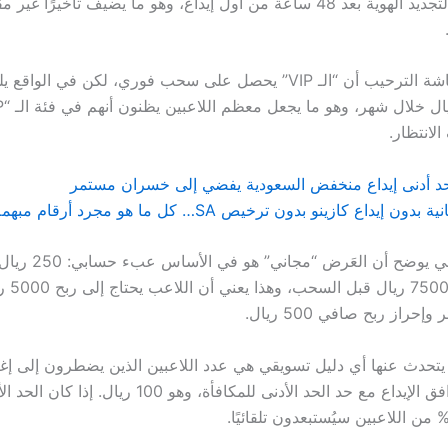
يواجهون طلبًا لتجديد الهوية بعد 48 ساعة من أول إيداع، وهو ما يضيف تأخيرًا 
أحيانًا تُظهر شاشة الترحيب أن “الـ VIP” يحصل على سحب فوري، لكن في الوا
انتظار.
حد أدنى إيداع منخفض السعودية يفضي إلى خسران مستمر
التحليل الرياضي يوضح أ
رهان 30× = 0
حراز ربح صافي 500 ريال.
يتحدث عنها أي دليل تسويقي هي عدد اللاعبين الذين يضطرون إلى إغل