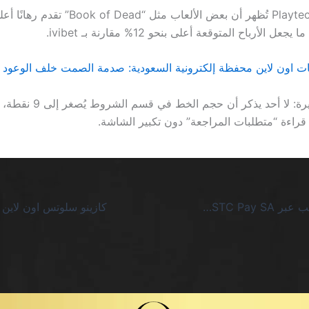
ل الأرباح المتوقعة أعلى بنحو 12% مقارنة بـ ivibet.
ت اون لاين محفظة إلكترونية السعودية: صدمة الصمت خلف الوعود ا
الملاحظة الأخيرة: لا أحد يذكر أن 
راءة “متطلبات المراجعة” دون تكبير الشاشة.
أفضل كازينو سحب عبر STC Pay SA يفضي إلى خيبة أمل لا تنتهي