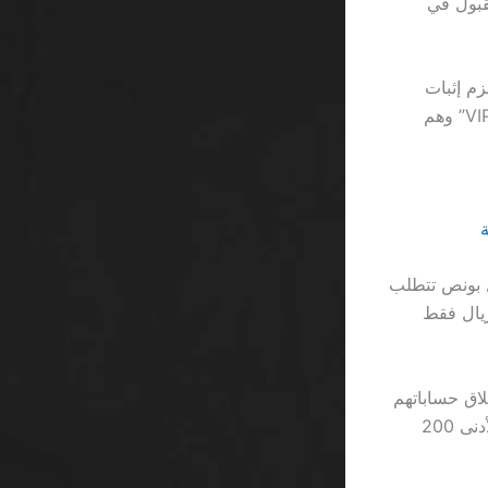
غير مقبول في
قع يلزم إثبات
إيداع 5000 ريال خلال شهر، وهو ما يجعل معظم اللاعبين يظنون أنهم في فئة الـ “VIP” وهم
ن العَرض “مجاني” هو في الأساس عبء حسابي: 250 ريال بونص تتطلب
750 ريال قبل السحب، وهذا يعني أن اللاعب يحتاج إلى ربح 5000 ريال فقط
اق حساباتهم
بسبب عدم توافق الإيداع مع حد الحد الأدنى للمكافأة، وهو 100 ريال. إذا كان الحد الأدنى 200