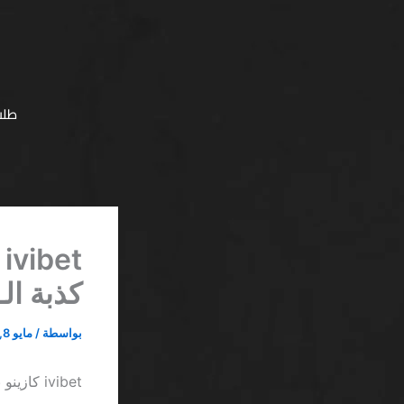
خطي
لى
لمحتوى
طلب
كذبة الـ “IP
بواسطة
/
مايو 8, 2026
ivibet كازينو بونص حصري اليوم فقط SA يفضح كذبة الـ “VIP”