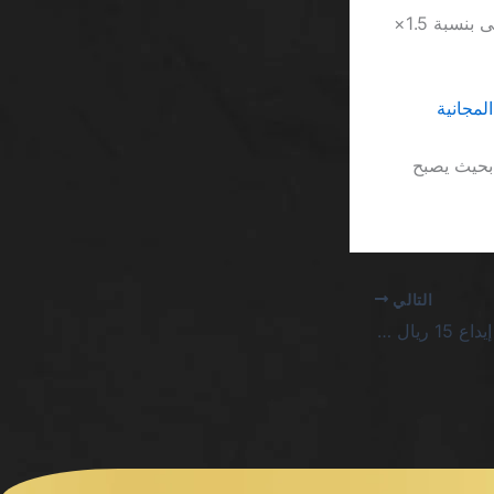
المقارنة مع Playtech تُظهر أن بعض الألعاب مثل “Book of Dead” تقدم رهانًا أعلى بنسبة 1.5×
لمجانية
حجم الخط في قسم الشروط يُصغر إلى 9 نقطة، بحيث يصبح
التالي
كازينو سلوتس اون لاين إيداع 15 ريال السعودية : صراع الأرقام والنقود في ساحة الخداع