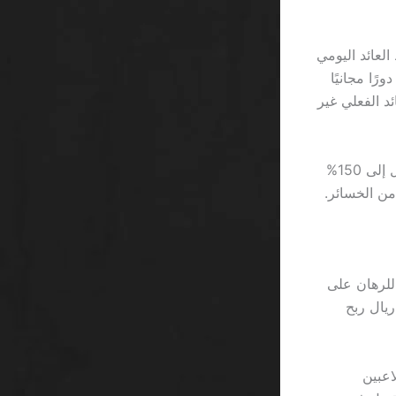
لك يظل متوسط العائد اليومي
لاعبين هناك حوالي 1.07 مرة، مقارنةً بـ 1.02 في ivibet. 888casino يعرض 100 دورًا مجانيًا
ال، وهو ما يجعل العائد الفعلي غير
اللاعبين الذين يفضّلون Gonzo’s Quest يجدون أن تذبذب اللعبة عالية – تقلبات تصل إلى 150%
ن الخسائر.
ivibet يفرض حدًا أقصى للرهان على
 وهو 5 ريال فقط، ما يعني أن 100 ريال بونص قد لا تتحول إلى أكثر من 20 ريال ربح
 فإن الواقع هو أن 30% من اللاعبين