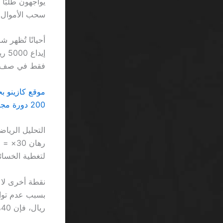
سحب الأموال.
فقط في صف ال
موقع كازينو ب
200 دورة مجانية بدون إيداع كازينو بدون ترخيص SA… كل ما هو مجرد أرقام مبهمة
لتغطية الخسائر وإ
نقطة أخرى لا 
ريال، فإن 40% من اللاعبين سيُستبعدون تلقائيًا.