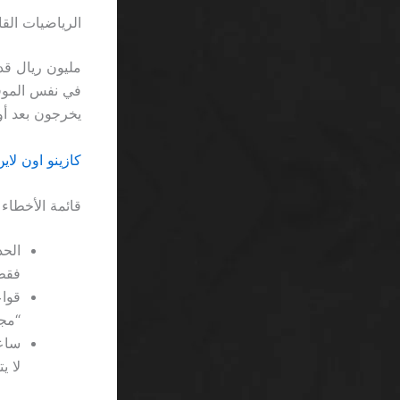
الرياضيات ال
مليون ريال قد
يخرجون بعد أ
كازينو اون لاين RTP عالي السعودية: عندما يلتقي الاحتمال بالواقع
قائمة الأخطاء 
فقط
“مجانية”
لا ي