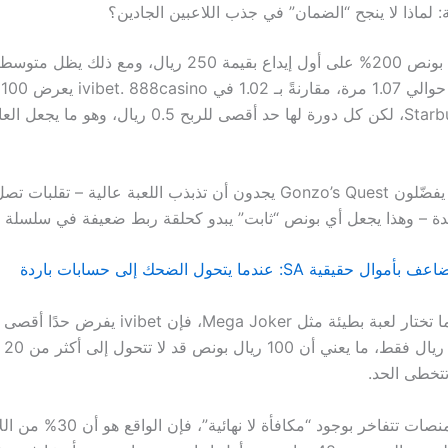
: لماذا لا ينجح “الضمان” في جذب اللاعبين الجادين؟
Betway يقدم بونص 200% على أول إيداع بقيمة 250 ريال، ومع ذ
لل
على لعبة Starburst، لكن كل دورة لها حد أقصى للربح 0.5 ري
 – وهذا يجعل أي بونص “ثابت” يبدو كحلقة ربط ضعيفة في سلسلة م
ية SA: عندما يتحول الضحك إلى حسابات باردة
لكن حتى عندما تختار لعبة بطيئة مثل Mega Joker، فإن 
البونص
تتخطى الحد.
وبينما بعض المنصات تتفاخر بوجود “مكافأة لا نهائية”،