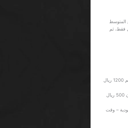
ع المتوسط
% من المبلغ المعلن. لأن 97 لاعباً يضيفون 1000 ريال فقط، ثم
الحد الأدنى للسحب 1500 ريال – وهو ما يقصّر معظم اللاعبين الذين لديهم 1200 ريال
قواعد “المكافأة المجانية” التي تتطلب رهان 45 مرة قبل السحب – أي أن 500 ريال
تهي عند 17:00 بتوقيت السعودية – وقت