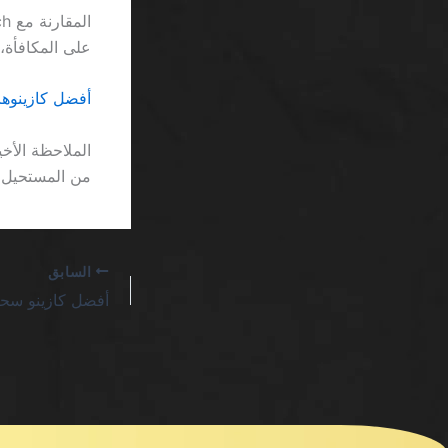
على المكافأة، ما يجع
أفضل كازينوها
من المستحيل ق
السابق