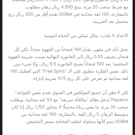
مع شرط سحب 20 مرة، ينتج 4,000 ريال رهان مطلوب.
بالمقارنة، 190 لفة مجانية في GGBet تقدم أقل من 300 ريال ربح
محتمل بعد الضريبة.
الأعداد لا تكذب: مثال عملي من الحياة اليومية
تخيل أنك في مقهى يقدّم 190 فنجاناً من القهوة مجاناً، لكن كل
فنجان يضيف 0.05 ريال إلى الفاتورة النهائية بسبب ضريبة القهوة
المخفية؛ بعد 190 فنجاناً يصبح الفاتورة 9.5 ريال، ولا شيء يبرر
ذلك. نفس الفكرة تنطبق على الـ “Free Spins” التي تُعطيك 190
لفة مجانية ثم تفرض على كل ربح 15% ضريبة إداراة.
لكن لا تظن أن جميع الفولكس في السوق تقدم نفس القواعد؛
Playamo يُدخل نظام “مكافأة سريعة” مع 50 لفة مجانية، ويطلب
سحب 35 مرة، ما يعني ربحًا محتملًا لا يتجاوز 1,750 ريال إذا كان
متوسط الرهان 5 ريال للفة. بالمقارنة، 190 لفة مجانية من
GGBet تبدو كأنها محاولة لتقليد الفخامة بسعر التخفيض.