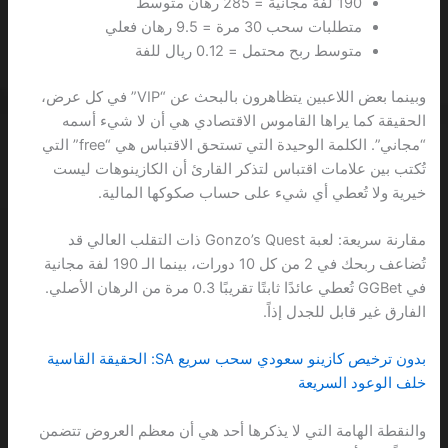
190 لفة مجانية = 285 رهان متوسط
متطلبات سحب 30 مرة = 9.5 رهان فعلي
متوسط ربح محتمل = 0.12 ريال للفة
وبينما بعض اللاعبين يتظاهرون بالبحث عن “VIP” في كل عرض،
الحقيقة كما يراها القاموس الاقتصادي هي أن لا شيء أسمه
“مجاني”. الكلمة الوحيدة التي تستحق الاقتباس هي “free” التي
تُكتب بين علامات اقتباس لتذكر القارئ أن الكازينوهات ليست
خيرية ولا تُعطي أي شيء على حساب صكوكها المالية.
مقارنة سريعة: لعبة Gonzo’s Quest ذات التقلب العالي قد
تُضاعف ربحك في 2 من كل 10 دورات، بينما الـ 190 لفة مجانية
في GGBet تُعطي عائدًا ثابتًا تقريبًا 0.3 مرة من الرهان الأصلي.
الفارق غير قابل للجدل إذاً.
بدون ترخيص كازينو سعودي سحب سريع SA: الحقيقة القاسية
خلف الوعود السريعة
والنقطة الهامة التي لا يذكرها أحد هي أن معظم العروض تتضمن