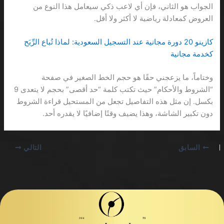
الجواب هو الثاني، فإن أي لاعب ذكي سيعامل هذا النوع من
العروض كمعادلة رياضية لا أكثر ولا أقل.
كازينو 20 دورة مجانية عند التسجيل السعودية: لماذا تُباع الرِّبَح
كخدمة مجانية
وختاماً، ما يزعجني حقًا هو حجم الخط الصغير في صفحة
“الشروط والأحكام” حيث تكتب كلمة “حد أقصى” بحجم لا يتعدى 9
بكسل. إن مثل هذه التفاصيل تجعل من المستحيل قراءة الشروط
دون تكبير الشاشة، وهذا يضيف وقتًا إضافيًا لا يقدره أحد.
السابق
التالي