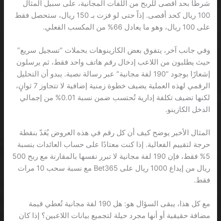
شرطًا بحد أقصى للربح من اللفات المجانية، على سبيل المثال
100 ريال كحد أقصى. إذاً حتى لو فزت بـ 150 ريال، ستحصل فقط
على 100 ريال، وهو ما يعادل 66% من المكسب الفعلي.
وفي جانب آخر، يتفوق بعض الكازينوهات بحملات “تسجيل سريع”
حيث يطلبون من اللاعب إدخال رقم هاتف واحد فقط، ثم يرسلون
إشعارًا بوجود “190 لفة مجانية” عبر رسالة نصية. يبدو أن التحليل
الرقمي لهذه العملية يضيف خطوة زمنية إضافية لا تتجاوز 7 ثوانٍ،
لكنها تضيف تكلفة إدارية تُحتسب ضمن نسبة 0.01% من إجمالي
الدخل الكازينو.
المثال الأخير يوضح كيف أن كل رقم في هذه العروض يُعَدّ بنقطة
حرجة لتقييم الفعالية. إذا كنت معتادًا على حساب العائدات بنسبة
5% فقط، فإن 190 لفة مجانية لا تبرر نفسها بالمقارنة مع ربح 500
ريال من إيداع 1000 ريال على Bet365 مع نسبة سحب 10 مرات
فقط.
مع كل هذا، يبقى السؤال هو: هل 190 لفة مجانية تُعطي قيمة
مضافة حقيقية أو أنها مجرد حيلة لتجميع بيانات اللاعبين؟ إذا كان