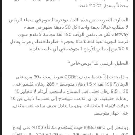
مخطئاً بمقدار 0.02% فقط.
المقارنة الصريحة بين هذه اللفات وندرة النجوم في سماء الرياض
لا تتطلب خيالاً؛ نجمة واحدة كل 50 دقيقة تظهر في سماء
Betway، لكن في نفس الوقت 190 لفة مجانية لا تقدم سوى
فرصة لتجربة لعبة Starburst بحجم 5 خطوط فقط، وهو ما يعادل
0.5% من إجمالي الأرباح المتوقعة في أي جلسة عادية.
التحليل الرقمي للـ “بونص خاص”
ماذا يحدث إذاً عندما يضيف GGBet شرط سحب 30 مرة على
الرهان؟ 190 لفة × 1.5 رهان متوسط = 285 رهان، يُقَسَم على
30 = 9.5 رهان فعلي قبل السماح بالسحب. أرقام لا تتجاوز 10
رهانات حقيقية، أي أن اللاعب سيحتاج إلى لعب ما لا يقل عن 10
جولات لإتمام المتطلبات، وهو ما يعادل نصف ساعة لعب مكثف
على جهاز متوسط.
وبالنظر إلى 888casino حيث يُستَخدم مكافأة 100% على إيداع
200 ريال، فالفرق واضح: 200 ريال × 1.00 = 200 ريال مكافأة،