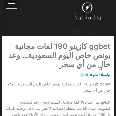
خطي
لى
لمحتوى
ggbet كازينو 190 لفات مجانية
بونص خاص اليوم السعودية… وعد
خالٍ من أي سحر
بواسطة
/
مايو 8, 2026
ggbet كازينو 190 لفات مجانية بونص خاص اليوم السعودية… وعد
خالٍ من أي سحر
الواقع يبدأ عند 190 لفّة مجانية، ليست سوى رقم يُستَخدم
لتصويب انتباه اللاعب بنقطة إحصائية لا تغير شيء في رصيد البنك.
إذاً 190 لفة؛ إذا كنت تعتقد أنها ستقلب ميزان الأرباح فقد تكون