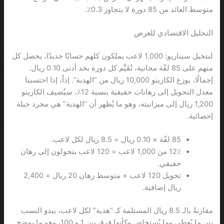
متوسط العائد من 85 دورة لا يتجاوز 0.3٪.
التحليل الاقتصادي للعرض
لنتخيل سيناريو: 1,000 لاعب يملكون كلهم حسابًا جديدًا، يحصل كل
منهم على 85 لفّة مجانية، تُقَيَّم كل دورة بحد أدنى 0.10 ريال.
إجمالًا، يوزع الكازينو 10,000 ريال من “الهدية”. إذاً، إذا احتسبنا
معدل التحويل إلى رهانات حقيقية بنسبة 12٪، سيُضيف الكازينو
1,200 ريال إلى ميزانيته، وهو ما يُظهر أن “الهدية” هي مجرد حيلة
إحصائية.
85 لفّة × 0.10 ريال = 8.5 ريال لكل لاعب.
12٪ من 1,000 لاعب = 120 لاعب يتحولون إلى رهان
حقيقي.
تحويل 120 لاعب × متوسط رهان 20 ريال = 2,400
ريال إضافية.
مقارنةً بالـ 8.5 ريال المستلمة كـ “هدية” لكل لاعب، يبدو النسب
بين ما يُعطى وما يُستخلص وكأنها فرق بين 1 و 100، وهو ما يوضح