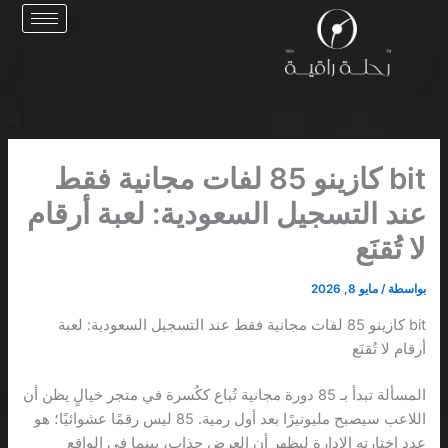
خطي
لى
لمحتوى
bit كازينو 85 لفات مجانية فقط
عند التسجيل السعودية: لعبة أرقام
لا تُقنَع
بواسطة
/
مايو 8, 2026
bit كازينو 85 لفات مجانية فقط عند التسجيل السعودية: لعبة
أرقام لا تُقنَع
المسألة تبدأ بـ 85 دورة مجانية تُباع ككُسرة في متجر خيالٍ يظن أن
اللاعب سيصبح مليونيرًا بعد أول رمية. 85 ليس رقمًا عشوائيًا؛ هو
عدد اختارته الإدارة ليظهر أن العرض جذاب، بينما في الواقع