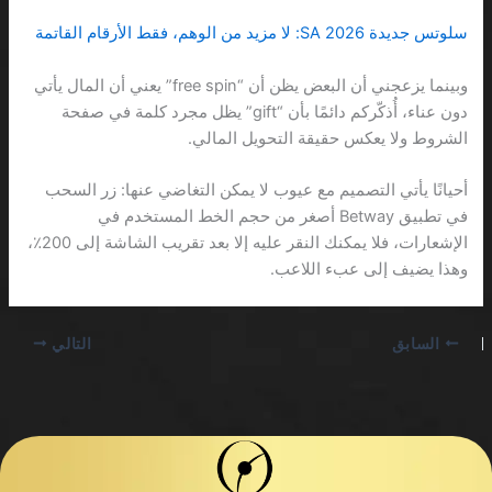
سلوتس جديدة 2026 SA: لا مزيد من الوهم، فقط الأرقام القاتمة
وبينما يزعجني أن البعض يظن أن “free spin” يعني أن المال يأتي
دون عناء، أُذكّركم دائمًا بأن “gift” يظل مجرد كلمة في صفحة
الشروط ولا يعكس حقيقة التحويل المالي.
أحيانًا يأتي التصميم مع عيوب لا يمكن التغاضي عنها: زر السحب
في تطبيق Betway أصغر من حجم الخط المستخدم في
الإشعارات، فلا يمكنك النقر عليه إلا بعد تقريب الشاشة إلى 200٪،
وهذا يضيف إلى عبء اللاعب.
السابق
التالي