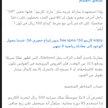
تستحق الاهتمام
وإذا استشهدنا بماركة عربية مثل “مارك كازينو”، فإنها تخفي “VIP”
داخل أحرف صغيرة تقول إن اللاعبين الجدد يحصلون على دعمًا
شخصيًا، لكن الدعم يأتي مع شرط “إيداع 500 ريال في أول 7
أيام”.
kripty كازينو 150 free spins بدون إيداع حصري SA: عندما يتحول
الوعود إلى معادلة رياضية لا تنتهي
مقارنةً بإحدى ألعاب الزلات مثل Starburst، التي تُظهر تقلبًا سريعًا
وتدفع 0.5٪ من الوقت، فإن العروض الترويجية في القوانين تكون
بطيئة كالسلحفاة، إذ لا تسمح لك بالتحرك إلا بعد إكمال مسار
طويل من القيود.
حساب المخاطر الشخصية
لنفترض أن لاعبًا متوسطًا يملك ميزانية 500 ريال لتجربة الكازينو.
إذا استخدم 85 دورة مجانية، سيُقَدِّر أنه سيحصل على ربح صافي