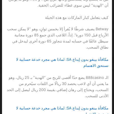
أن “الهدية” ليس سوى غطاء للضرائب الخفية.
كيف يتعامل كبار الماركات مع هذه الحيلة
Betway يضيف شرطًا لا يُقرأ إلا بخمس ثوانٍ، وهو “لا يمكن سحب
الأرباح قبل 150 دورة”. إذاً، اللاعب الذي جمع 85 دورة مجانية
سيظل عالقًا في حسابه لمدة تتجاوز 65 دورة أخرى ليدخل في
نطاق السحب.
مكافأة بينغو بدون إيداع SA: لماذا هي مجرد خدعة حسابية لا
تستحق الاهتمام
الـ 888casino يضع حدًا أقصى للربح من “الهدية” بـ 25 ريال، وهو
ما يعني أن أي لاعب يحصد 30 ريالًا من اللفات سيُحرم من
السحب، ويحتاج إلى رهان إضافي بقيمة 200 ريال ليصل إلى الحد
الأدنى للسحب.
مكافأة بينغو بدون إيداع SA: لماذا هي مجرد خدعة حسابية لا