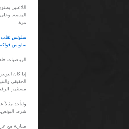
مرة.
سلوتس تقلب عالي SA: عندما يتحول الومي
سلوتس فواكه بأموال حقيقية SA: عن
الرياضيات خلف
مستثمر. الرقم
شرط البونص. النتي
مقارنة مع عر