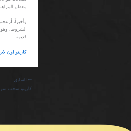
معظم المراهني
الشروط، وهو م
قديمة.
كازينو اون لاين مع مك
السابق