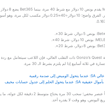
موقع MELBET يقدم بونص 10 دولا
سحب 20 دولار. الفرق واضح؛ 10 دولار÷40≈0.25 دولار مكسب لكل مرة، وه
5 دولار، شرط 30×.
 10 دولار، شرط 40×.
8 دولار، شرط 20×.
وإذا أدرجنا لعبة Gonzo’s Quest ذات التقلب العالي، فإن اللاعب سيتعامل 
ة في ثلاثة أسابيع إذا لم يلتزم بشرط الـ 30 مرة.
ض إلى صدمة رقمية
دما يتحول الحلم إلى جدول حسابات مخيف
يغ البونص، وهو وقت لا يقدره أحد.