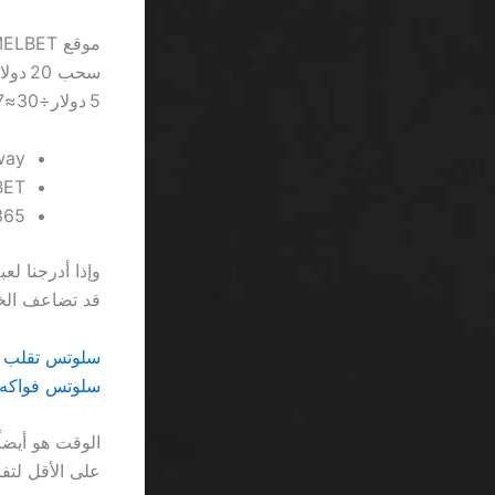
5 دولار÷30≈0.167.
Betway: بونص 
MELBET: بونص
Bet365: بونص 
قد تضاعف الخسار
سلوتس تقلب عالي SA: عندما يتحول الومي
سلوتس فواكه بأموال حقيقية SA: عن
على الأقل لتفر