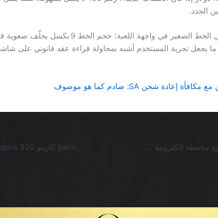
ن الجدد.
وأخيراً، أزعجني الخط الصغير في واجهة اللعبة؛ حجم الخط 9 بكسل يخلّف
ا يجعل تجربة المستخدم أشبه بمحاولة قراءة عقد قانوني على شاش
افأة إعادة شحن SA: صادم كما هو موصوف
كازينو سحب سريع محفظة إلكترونية SA يدمّر توقعات اللاعبين بخداع السرعة