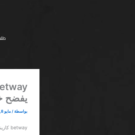
خطي
لى
لمحتوى
طلب
يفضح خ
بواسطة
/
مايو 8, 2026
betway كازينو بونص خاص بدون إيداع اليوم SA يفضح خدع السوق