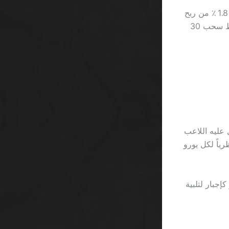
اللاعبين يظنون أن بونص 7 دولار يُغنيهم عن التفكير، لكن في الواقع كل دولار يُقابل 1.8 ٪ من ربح
المنصة. وعلى الرغم من أن العلامة تبدو كـ “VIP” فالمجانية مجرد وهم يرافقه شرط سحب 30
ق بين ما سيحصل عليه اللاعب
1.‑5 = 4 ر.س. أي أن القمار يضيف 0.4 ر.س. نظرياً لكل يورو
بح 12 دولار على لعبة Starburst، ثم سُحب منه 30 دولار كإجبار لتلبية