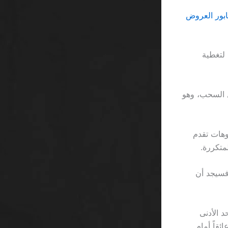
رد كلمة تُستعمل لتغطية
طر لرفع رصيده إلى 50 دولار لتفعيل السحب، وهو
وهات تقدم
ة سرعات السحب بين 1 دقيقة و72 ساعة، فسيجد أن
 الأدنى
، لكنه يظل عائقاً أمام