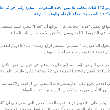
وبينما بعض المواقع تعطي “هدية” مجانية، فإن الواقع أن “free” مج
ة في الشروط. لا أحد يرسل نقداً عبر الإنترنت من باب العطاء.
وبعد كل هذا، يتحول اللاعب إلى “مستثمر” مض
ار غرفة فندقية بأربع نجوم لمدة أسبوعين.
تصر على البونص؛ إنما تمتد إلى طريقة الدفع. في حين أن بعض الكازين
مع ذلك، إذا كان أحدهم يجرؤ على مقارن
يبرر التأخير في بعض الأحيان، لكن لا يبرر تعقيد القواعد.
، يجب على اللاعبين قراءة فقرة الخط الصغير التي تنص على أن “الحد
للسحب هو 100 دولار إذا كان الحساب جديداً”. رقم 100 لا يُغفل بسهولة