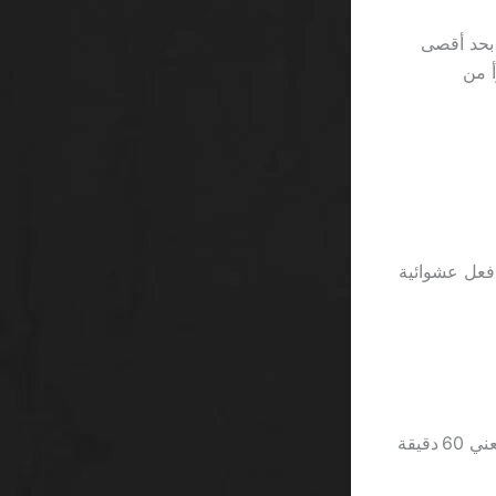
ر مع شرط 40 مرة، بينما Bet365 يضع 8 دولار بحد أقصى
و أسوأ من
مع ردة فعل عشوائية
الوقت هو أيضاً عنصر مخفي؛ سحب 30 مرة يحتاج متوسط 2 دقيقة لكل جولة، ما يعني 60 دقيقة