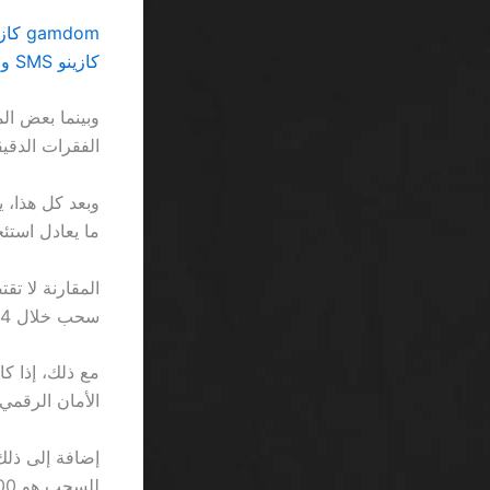
gamdom كازينو 140 لفات مجانية للاعبين الجدد السعودية… مجرد رقم آخر في طابور العروض
كازينو SMS ومكافأة السعودية: صراع الأرقام والوعود الفارغة
الفقرات الدقيق
ما يعادل استئج
المقارنة لا تق
سحب خلال 24 ساعة، يُقفل Betway العملية في 72 ساعة لتفادي طلبات اللعب المتكررة.
الأمان الرقمي 
إضافة إلى ذلك