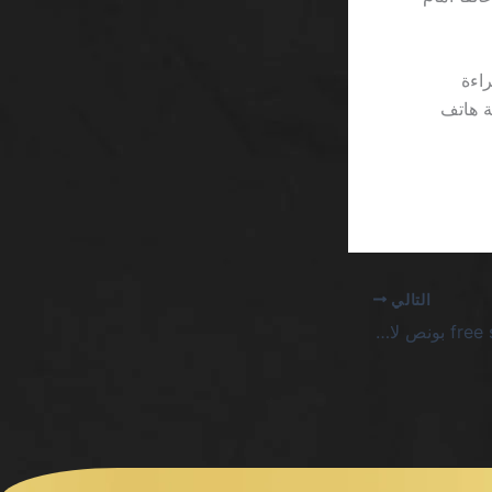
 صعوبة قراءة
ة هاتف
التالي
bwin كازينو 220 free spins بونص لاعبين جدد 2026 السعودية – عرض لا يُقابل بالضحك