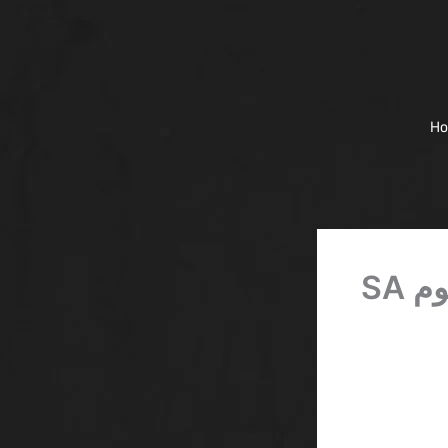
H
betway كازينو بونص خاص بدون إيداع اليوم SA