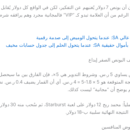
ض إلى صدمة رقمية
دما يتحول الحلم إلى جدول حسابات مخيف
 البونص الصفر إيداع
إذا كان البونص يساوي 5 ر.س. وشروط التدوير هي 5×، فإن الفار
الحقيقي والنتيجة المتوقعة هو 5 × 8
 يوضح أن “مجانية” ليست كذلك.
ولنأخذ مثالاً عملياً: محمد ر
جة النهائية سلبية ب‑18 دولار.
وض المنافسين