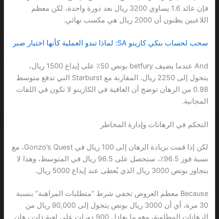
فإن عائد 1.6 يساوي 3200 ريال بعد دورة واحدة، لكن معظم
اللاعبين يظنون أن 2000 ريال هي مكسب نهائي.
سحب لحساب بنكي كازينو SA: لماذا تبدو العملية كأنها اختبار صبر
And عندما يضيف betfury بونص 50٪ على إيداع 1500 ريال،
يتحول إلى 2250 ريال. المقارنة مع Starburst التي تدفع متوسط
0.98 من الرهان توضح أن العافية في الكازينو لا تكون في اللفات
المجانية.
التحكم في الرهانات وإدارة المخاطر
لكن إذا قمت بزيادة الرهان إلى 100 ريال في Gonzo’s Quest، مع
نسبة فوز 96.5٪، ستحصل على 96.5 ريال في المتوسط، وهذا لا
يتجاوز بونص 3000 ريال الذي يُعطى عند إيداع 5000 ريال.
Because معظم العروض تخفي شرط “متطلبات المراهنة” بنسبة
30 مرة، أي أن 3000 ريال بونص يتحول إلى 90,000 ريال من
الرهانات المطلوبة، وهو ما يعادل 900 دورات على لعبة ذات رهان