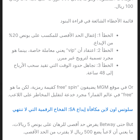
100 ريال.
قائمة الأخطاء الشائعة في قراءة البنود
الخطأ 1: إغفال الحد الأقصى للمكسب على بونص 20%
من الإيداع.
الخطأ 2: اعتقاد أن “vip” يعني معاملة خاصة، بينما هو
مجرد تسمية لترويج غير مبرر.
الخطأ 3: تجاهل حدود الوقت التي تقيد سحب الأرباح
إلى 48 ساعة.
Or في موقع MGM يضيفون “free” spin كقيمة رمزية، لكن ما هو
“free” في عالم القمار؟ مجرد خدعة لتقليل المخاطر على اللاعب.
سلوتس اون لاين مكافأة إيداع SA: الفخاخ الرقمية التي لا تنتهي
But حتى Betway يفرض حد أقصى للرهان على بونص 5 ريالات،
ما يعني أن لاعباً يضع 500 ريال لا يقترب من الحد الأقصى.