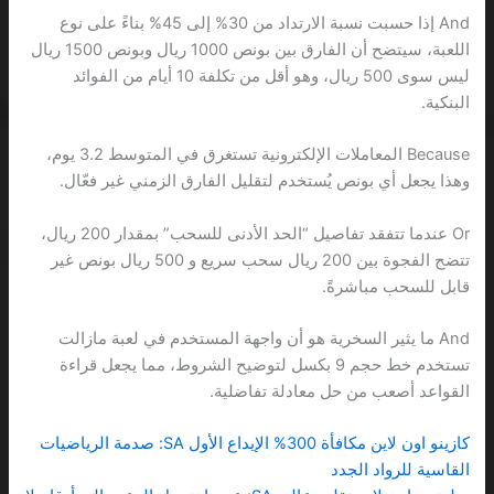
And إذا حسبت نسبة الارتداد من 30% إلى 45% بناءً على نوع
اللعبة، سيتضح أن الفارق بين بونص 1000 ريال وبونص 1500 ريال
ليس سوى 500 ريال، وهو أقل من تكلفة 10 أيام من الفوائد
البنكية.
Because المعاملات الإلكترونية تستغرق في المتوسط 3.2 يوم،
وهذا يجعل أي بونص يُستخدم لتقليل الفارق الزمني غير فعّال.
Or عندما تتفقد تفاصيل “الحد الأدنى للسحب” بمقدار 200 ريال،
تتضح الفجوة بين 200 ريال سحب سريع و 500 ريال بونص غير
قابل للسحب مباشرةً.
And ما يثير السخرية هو أن واجهة المستخدم في لعبة مازالت
تستخدم خط حجم 9 بكسل لتوضيح الشروط، مما يجعل قراءة
القواعد أصعب من حل معادلة تفاضلية.
كازينو اون لاين مكافأة 300% الإيداع الأول SA: صدمة الرياضيات
القاسية للرواد الجدد