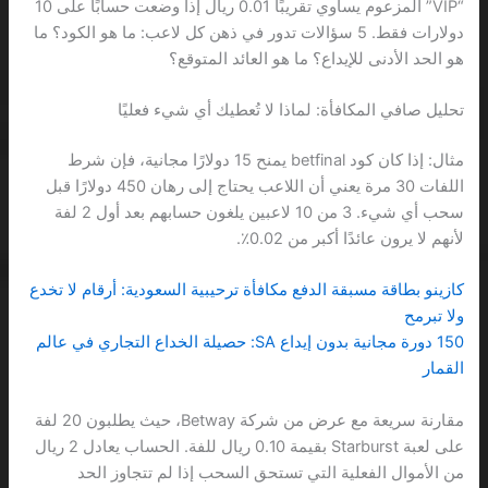
“VIP” المزعوم يساوي تقريبًا 0.01 ريال إذا وضعت حسابًا على 10
دولارات فقط. 5 سؤالات تدور في ذهن كل لاعب: ما هو الكود؟ ما
هو الحد الأدنى للإيداع؟ ما هو العائد المتوقع؟
تحليل صافي المكافأة: لماذا لا تُعطيك أي شيء فعليًا
مثال: إذا كان كود betfinal يمنح 15 دولارًا مجانية، فإن شرط
اللفات 30 مرة يعني أن اللاعب يحتاج إلى رهان 450 دولارًا قبل
سحب أي شيء. 3 من 10 لاعبين يلغون حسابهم بعد أول 2 لفة
لأنهم لا يرون عائدًا أكبر من 0.02٪.
كازينو بطاقة مسبقة الدفع مكافأة ترحيبية السعودية: أرقام لا تخدع
ولا تبرمح
150 دورة مجانية بدون إيداع SA: حصيلة الخداع التجاري في عالم
القمار
مقارنة سريعة مع عرض من شركة Betway، حيث يطلبون 20 لفة
على لعبة Starburst بقيمة 0.10 ريال للفة. الحساب يعادل 2 ريال
من الأموال الفعلية التي تستحق السحب إذا لم تتجاوز الحد