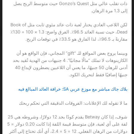
ذات تقلب عالي مثل Gonzo’s Quest حيث متوسط الربح يصل
إلى 1.3 مرة الرهان.
لكن اللاعب العادي يختار لعبة ذات عائد مئوي ثابت مثل Book of
Dead، حيث نسبة العائد 96.5٪. الفرق واضح: 1.3 × 100 = 130٪
مقارنةً بـ 96.5٪، لذا الفارق هو 33.5٪ في توقعات الربح.
وبينما يروج بعض المواقع للـ “gift” المجاني، فإن الواقع هو أن
الكازينوهات لا تملك “مالًا مجانيًا”. 4 جنيهات من الهدية تُقيد بحد
أدنى للرهان 50 جنيهًا، ما يعني أن اللاعبين يضطرون لإيداع 40
جنيهًا إضافيًا فقط لتحريك الكود.
بلاك جاك مباشر مع موزع عربي SA: خرافة العائد المبالغ فيه
ما لا تقوله لك الإعلانات: الفروقات الدقيقة التي تحكم ربحك
شوف، إذا كان Betway يقدم كودًا بحد 12 دولارًا، وشروطه هي 25
لفة على أي لعبة، فإن متوسط قيمة اللفة إذا كانت 0.20 دولار = 5
دولارات من الرهان الفعلي. 12 ÷ 5 = 2.4، أي أنك تحتاج إلى أكثر