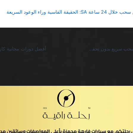
قيقة القاسية وراء الوعود السريعة
كازينو اون لاين سحب سريع بدون تحقق السعودية يفضح وهم الإعلانات الفارغة
يل رحلتكم، مع سيارات فارهة مجهزة بأعلى المواصفات وسائقين مدر