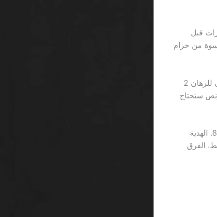
يقدم بونص تسجيل 200 ريال، لكنه يفرض شرط تراكم 5 مرات قبل
جعله أكثر قسوة من حزام
مع حد أقصى للرهان 2
ال، لكن مع 30 مرة شرط البونص ستحتاج
للتوضيح، لنقارن “الهدايا” التي يقدمها 888starz مع “الهدايا” التي يقدمها 888casino. الهدية
 500 ريال مجانية بشروط 10 مرات فقط. الفرق