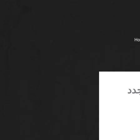
H
جدد