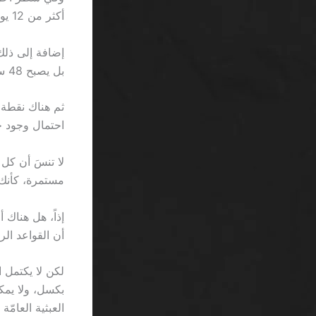
أكثر من 12 يومًا لتجنيب الخسارة إذا استمر في اللعب بنفس الوتيرة.
بل يصبح 48 ساعة عندما يتحقق فحص KYC المتقن.
احتمال وجود خطأ 
لا تنسَ أن كل
مستمرة، كأنك 
إذاً، هل هناك 
أن القواعد ال
بكسل، ولا يمكن
العبثية العامّة