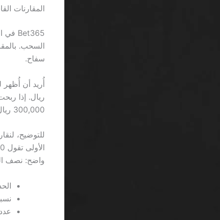
المقارنات الق
سفاح.
أُريد أن أُظهر لك 
300,000 ريال لتؤدي المتطلبات.
واضح: نصف ال
الحد ا
نسبة 
عدد 