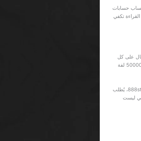
حري؛ هو مجرد حساب حسابات
على 1000 ريال مجانية؟”. 3 دقائق من القراءة تكفي
ناً سريعاً لكن لا تُغني عن رهان 0.01 ريال على كل
لفّة. بالمقابل، 888starz يَعِد “أموال مجانية” بمبلغ 500 ريال، وهو ما يساوي فقط 50000 لفة
لكن هناك تفاصيل أكثر حدة من الوصف السطحي. عندما تفتح حساب جديد في 888starz، يُطلب
مجاني ليست