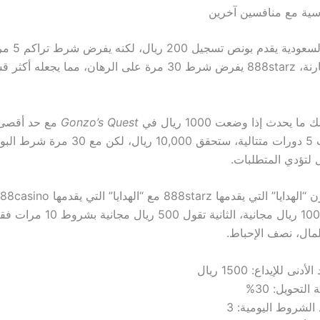
اسية مع منافسين آخرين
Bet365 في السعودية 
السحب. بالمقارنة، 888starz يفرض شرط 30 مرة على الرهان، مما ي
ما يحدث إذا وضعت 1000 ريال في
Gonzo’s Quest
ريال. إذا ربحت 5 دورات متتالية، ستحقق 10,000 ري
الأولى تقول 1000 ريال مجانية، الثانية تقول
مال، نصف الإحباط.
لأدنى للإيداع: 1500 ريال
التحويل: 30%
الشروط اليومية: 3