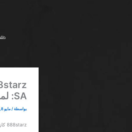
خطي
لى
لمحتوى
طلب
SA: لماذا لا تستحق كل هذا الضجيج؟
بواسطة
/
مايو 8, 2026
888starz كازينو أموال مجانية للاعبين الجدد SA: لماذا لا تستحق كل هذا الضجيج؟