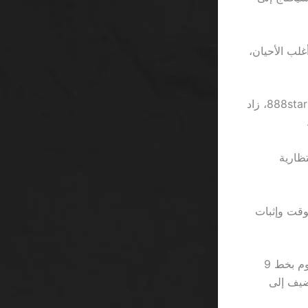
د في الشروط لا يتجاوز 24 ساعة في أغلب الأحيان،
ثم هناك نقطة إضافية لا يُذكرها أي تسويق: كلما زادت عدد القنوات التي يعلن فيها 888starz، زاد
ظارية
لوقت وإثبات
لكن لا يكتمل السخرية دون ذكر التصميم البصري للصفحة: زر “سحب الأرباح” مرسوم بخط 9
يضيف إلى