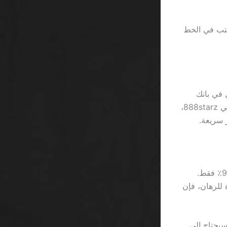
 الواقع أن “VIP” مجرد كلمة تُكتب في الخط
يُنتبه له معظم اللاعبين الجدد. إذا وضعنا 2500 ريال في بانك
رول متوازن، وتبعنا قاعدة 5% لكل رهان، سيكون الحد الأقصى للرهان 125 ريال. في 888starz،
إلى 10٪ من الوقت، فإن العائد هو 96٪ فقط.
المجاني” في 888starz، حيث يُطلب من اللاعب تحقيق 30 مرة للرهان، فإن
مي 2.5٪، فإن المستثمر سيحتاج إلى