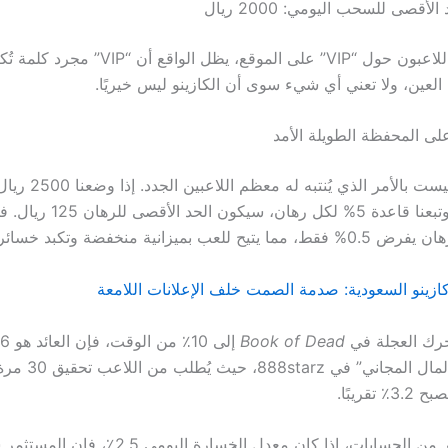
الأقصى للسحب اليومي: 2000 ريال
وبينما ينتفض اللاعبون حول “VIP” على الموقع، يظل
العين، ولا تعني أي شيء سوى أن الكازينو ليس خيريًا.
 على المحفظة الطويلة الأمد
إدارة الرصيد ليست بالأمر الذي 
عب بميزانية منخفضة وتكبد خسائر سريعة.
كازينو السعودية: صدمة الصمت خلف الإعلانات اللامعة
تحرك العجلة في
Book of Dead
مقارنةً بآلية “المال 
تقريبًا.
وفي سطر آخر من الحسابات، إذا كان معدل الخسارة اليو