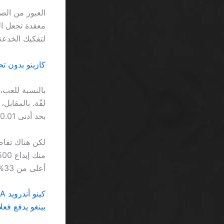
لتفكيك الخدعة
كازينو بدون تحقق SA: القواعد الصلبة للعب 
بالنسبة للعب،
بحد أدنى 0.01 ريال، إذاً لا فرق كبير.
أعلى من 33%.
كينو أندرويد SA يفتت الوهم: لماذا لا تُسترد أي “هدايا” حقيقية
بينغو يدفع فعلاً 2026 SA: صدمة الأرقام وراء الوعود ا