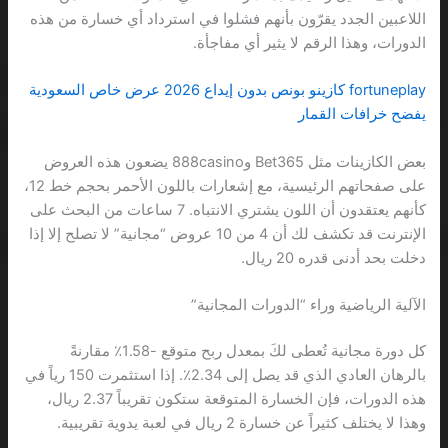
اللاعبين الجدد يقرّون بأنهم فشلوا في استرداد أي خسارة من هذه
الدورات، وهذا الرقم لا يثير أي مفاجأة.
fort​uneplay كازينو بونص بدون إيداع 2026 عرض خاص السعودية
يفضح خرافات القمار
بعض الكازينات مثل Bet365 و888casino يضعون هذه العروض
على صفحاتهم الرئيسية، مع إشعارات باللون الأحمر بحجم خط 12،
كأنهم يعتقدون أن اللون يشتري الانتباه. 7 ساعات من البحث على
الإنترنت قد تكشف لك أن 4 من 10 عروض “مجانية” لا تصلح إلا إذا
دخلت بحد أدنى قدره 20 ريال.
الآلية الرياضية وراء “الدورات المجانية”
كل دورة مجانية تُعطى لكَ بمعدل ربح متوقع -1.58٪ مقارنةً
بالرهان العادي الذي قد يصل إلى 2.34٪. إذا استثمرت 150 رياً في
هذه الدورات، فإن الخسارة المتوقعة ستكون تقريباً 2.37 ريال،
وهذا لا يختلف كثيراً عن خسارة 2 ريال في لعبة يدوية تقريبية.