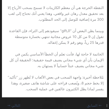
النقطة الحرجة هي أن معظم الكازينات لا تسمح بسحب الأرباح إلا
بعد تحقيق معدل رهان غير واقعي، وهذا يعني أنك تحتاج إلى لعب
300 مرة إضافية للوصل إلى الحد المطلوب.
وبينما يظن البعض أن “الـgift” سيقودهم إلى الثراء، فإن القاعدة
تقول إن 9 من كل 10 عروض مجانية تنتهي بخسارة متوسطة
قدرها 25 رياً، وهو رقم لا يمكن إغفاله.
الخاتمة لا حاجة لها، فأنت تعلم أن الخطأ الأساسي يكمن في
الإيمان بأن أي شيء مجاني يضيف قيمة حقيقية؛ الحقيقة أن كل
شيء مجاني يضيف عبئاً حسابياً لا يستهان به.
مُلاحظة أخيرة: واجهة السحب في بعض الألعاب لا تُظهر زر “تأكيد”
إلا بخط حجم 8، ويُصعب قراءته على شاشة هاتف صغيرة، وهذا
يفسر لماذا يظل الكثيرون عالقين في عملية السحب.
السابق
التالي