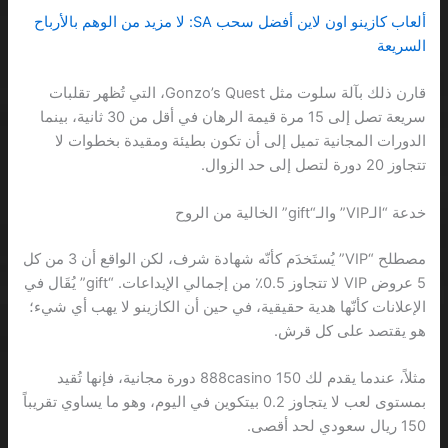
ألعاب كازينو اون لاين أفضل سحب SA: لا مزيد من الوهم بالأرباح
السريعة
قارن ذلك بآلة سلوت مثل Gonzo’s Quest، التي تُظهر تقلبات
سريعة تصل إلى 15 مرة قيمة الرهان في أقل من 30 ثانية، بينما
الدورات المجانية تميل إلى أن تكون بطيئة ومقيدة بخطوات لا
تتجاوز 20 دورة لتصل إلى حد الزوال.
خدعة “الـVIP” والـ“gift” الخالية من الروح
مصطلح “VIP” يُستَخدَم كأنّه شهادة شرف، لكن الواقع أن 3 من كل
5 عروض VIP لا تتجاوز 0.5٪ من إجمالي الإيداعات. “gift” يُقَال في
الإعلانات كأنّها هدية حقيقية، في حين أن الكازينو لا يهب أي شيء؛
هو يقتصد على كل قرش.
مثلاً، عندما يقدم لك 888casino 150 دورة مجانية، فإنها تُقيد
بمستوى لعب لا يتجاوز 0.2 بيتكوين في اليوم، وهو ما يساوي تقريباً
150 ريال سعودي لحد أقصى.