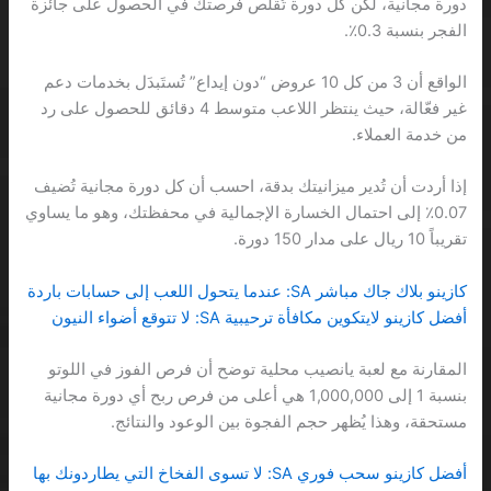
دورة مجانية، لكن كل دورة تُقَلِّص فرصتك في الحصول على جائزة
الفجر بنسبة 0.3٪.
الواقع أن 3 من كل 10 عروض “دون إيداع” تُستَبدَل بخدمات دعم
غير فعّالة، حيث ينتظر اللاعب متوسط 4 دقائق للحصول على رد
من خدمة العملاء.
إذا أردت أن تُدير ميزانيتك بدقة، احسب أن كل دورة مجانية تُضيف
0.07٪ إلى احتمال الخسارة الإجمالية في محفظتك، وهو ما يساوي
تقريباً 10 ريال على مدار 150 دورة.
كازينو بلاك جاك مباشر SA: عندما يتحول اللعب إلى حسابات باردة
أفضل كازينو لايتكوين مكافأة ترحيبية SA: لا تتوقع أضواء النيون
المقارنة مع لعبة يانصيب محلية توضح أن فرص الفوز في اللوتو
بنسبة 1 إلى 1,000,000 هي أعلى من فرص ربح أي دورة مجانية
مستحقة، وهذا يُظهر حجم الفجوة بين الوعود والنتائج.
أفضل كازينو سحب فوري SA: لا تسوى الفخاخ التي يطاردونك بها