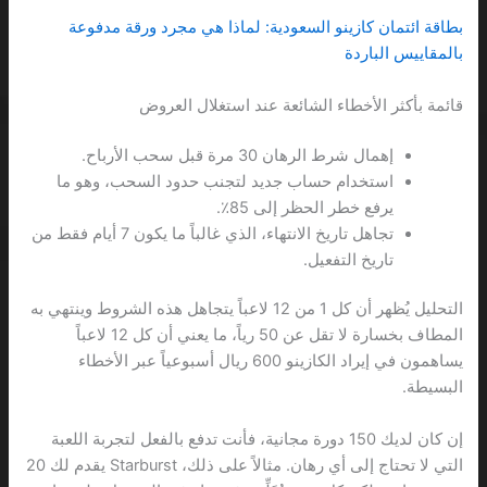
بطاقة ائتمان كازينو السعودية: لماذا هي مجرد ورقة مدفوعة
بالمقاييس الباردة
قائمة بأكثر الأخطاء الشائعة عند استغلال العروض
إهمال شرط الرهان 30 مرة قبل سحب الأرباح.
استخدام حساب جديد لتجنب حدود السحب، وهو ما
يرفع خطر الحظر إلى 85٪.
تجاهل تاريخ الانتهاء، الذي غالباً ما يكون 7 أيام فقط من
تاريخ التفعيل.
التحليل يُظهر أن كل 1 من 12 لاعباً يتجاهل هذه الشروط وينتهي به
المطاف بخسارة لا تقل عن 50 رياً، ما يعني أن كل 12 لاعباً
يساهمون في إيراد الكازينو 600 ريال أسبوعياً عبر الأخطاء
البسيطة.
إن كان لديك 150 دورة مجانية، فأنت تدفع بالفعل لتجربة اللعبة
التي لا تحتاج إلى أي رهان. مثالاً على ذلك، Starburst يقدم لك 20