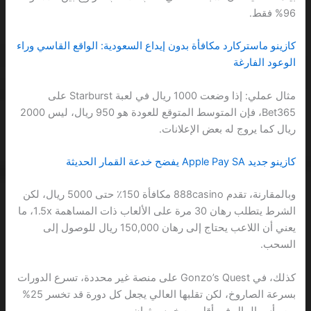
96% فقط.
كازينو ماستركارد مكافأة بدون إيداع السعودية: الواقع القاسي وراء
الوعود الفارغة
مثال عملي: إذا وضعت 1000 ريال في لعبة Starburst على
Bet365، فإن المتوسط المتوقع للعودة هو 950 ريال، ليس 2000
ريال كما يروج له بعض الإعلانات.
كازينو جديد Apple Pay SA يفضح خدعة القمار الحديثة
وبالمقارنة، تقدم 888casino مكافأة 150٪ حتى 5000 ريال، لكن
الشرط يتطلب رهان 30 مرة على الألعاب ذات المساهمة 1.5x، ما
يعني أن اللاعب يحتاج إلى رهان 150,000 ريال للوصول إلى
السحب.
كذلك، في Gonzo’s Quest على منصة غير محددة، تسرع الدورات
بسرعة الصاروخ، لكن تقلبها العالي يجعل كل دورة قد تخسر 25%
من رأس المال في أقل من خمس ثوان.