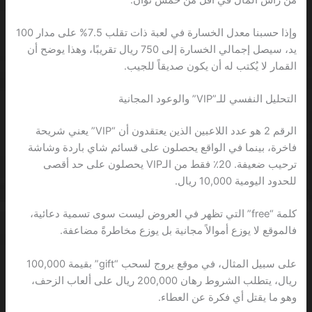
وإذا حسبنا معدل الخسارة في لعبة ذات تقلب 7.5% على مدار 100
يد، سيصل إجمالي الخسارة إلى 750 ريال تقريبًا، وهذا يوضح أن
القمار لا يُكتب له أن يكون صديقاً للجيب.
التحليل النفسي للـ”VIP” والوعود المجانية
الرقم 2 هو عدد اللاعبين الذين يعتقدون أن “VIP” يعني شريحة
فاخرة، بينما في الواقع يحصلون على قسائم شاي باردة وشاشة
ترحيب ضعيفة. 20٪ فقط من الـVIP يحصلون على حد أقصى
للحدود اليومية 10,000 ريال.
كلمة “free” التي تظهر في العروض ليست سوى تسمية دعائية،
فالموقع لا يوزع أموالاً مجانية بل يوزع مخاطرةً مضاعفة.
على سبيل المثال، في موقع يروج لسحب “gift” بقيمة 100,000
ريال، يتطلب الشروط رهان 200,000 ريال على ألعاب الزحف،
وهو ما يقتل أي فكرة عن العطاء.