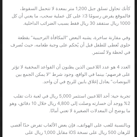
كأنك تحاول تسلق جبل 1,200 متر بمعدة لا تتحمل السقوط،
فالموقع يفرض رسومًا 3٪ على كل عملية سحب، ما يعني أن كل
1000 ريال ستفقد 30 ريال فقط بسبب الضرائب الداخلية.
وفي مقارنة ساخرة، يشبه البعض “المكافأة الترحيبية” بقطعة
حلوى تُعطى للطفل قبل أن يُحكم على وجبة طعامه، حيث تُصرف
في لحظة ولا تُستمر.
العدد 4 هو عدد اللاعبين الذين يظنون أن القواعد المخفية لا تؤثر
على فرصهم؛ بينما في الواقع، وجود شرط “لا يمكن الجمع بين
البونصات” يعادل إغلاق بابين للربح في آن واحد.
تجربة حية: أحد اللاعبين استثمر 5,000 ريال في لعبة ذات تقلب
2% ووجد أن خسارته وصلت إلى 4,800 ريال خلال 10 دقائق، وهو
ما يوضح أن المعدلات الصغيرة لا تعني أمانًا.
وبالنسبة للعب على الهواتف، فإن بعض الألعاب تفرض حدًا أقصى
للرهان 500 ريال على نسخة iOS مقابل 1,000 ريال على