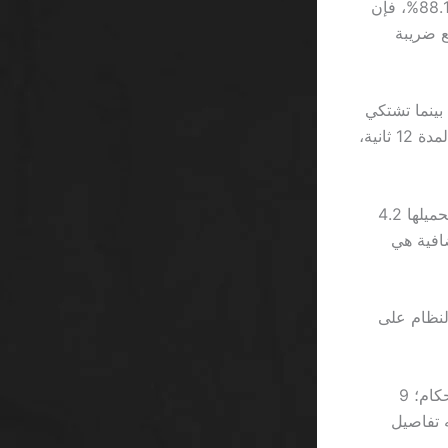
ملاحظة سريعة: إذا كانت نسبة العائد إلى اللاعب (RTP) في Mega Moolah تبلغ 88.12%، فإن
83% فقط، كأنك تدفع ضريبة
يل للواجهة، بينما تشتكي
30% من المستخدمين من بطء استجابة زر “سحب الأرباح” الذي يذهب إلى الخلفية لمدة 12 ثانية،
تجربتي الشخصية مع Play’n GO: عندما حاولت تشغيل لعبة Cash Spin، استغرق تحميلها 4.2
كأن كل ثانية إضافية هي
ل أن يُجبرك النظام على
وفي النهاية، لا يمكنني إلا أن أعلق على حجم الخط الصغير في صفحة الشروط والأحكام؛ 9
 تفاصيل