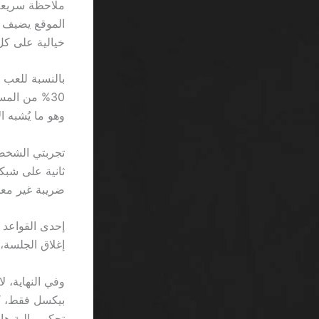
خيالية على ك
وهو ما يُشبه الانتظ
ضريبة غير معل
إغلاق الجلسة،
بيكسل فقط، كأ
تحكم مالية ها