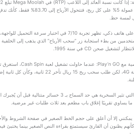
الموقع يضيف عمولة 5% على كل ربح، فتتحول الأرباح إلى .70
ل لمسة حظ.
بالنسبة للعب على هاتف ذكي، تظهر تجربة 7/10 في اختبار سرعة التحم
ار لتشغيل صحن CD في سنة 1995.
ثانية على شبكة 4G، لكن طلب سحب ربح 15 ريال تأخر 22 ثانية، و
نة.
إحدى القواعد التي تثير السخرية هي حد السماح بـ 3 خسائر متتالية قب
 ما يساوي تقريبًا إغلاق باب مطعم بعد ثلاث طلبات غير مرضية.
نهم يظنون أن القارئ سيستمتع بقراءة النص الصغير بينما يختبئ فيه
مة.