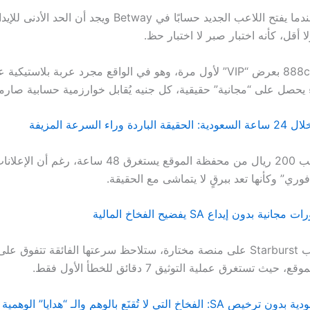
لا أقل، كأنه اختبار صبر لا اختبار حظ.
ثم يأتي 888casino بعرض “VIP” لأول مرة، وهو في الواقع مجرد عربة بلاستي
 يحصل على “مجانية” حقيقية، كل جنيه يُقابل خوارزمية حسابية صارم
راء السرعة المزيفة
مثال آخر: سحب 200 ريال من محفظة الموقع يستغرق 48 ساعة
ري” وكأنها تعد ببرقٍ لا يتماشى مع الحقيقة.
ة بدون إيداع SA يفضيح الفخاخ المالية
أما عندما تجرّب Starburst على منصة مختارة، ستلاحظ سرعتها الفائقة تتفوق 
ث تستغرق عملية التوثيق 7 دقائق للخطأ الأول فقط.
خاخ التي لا تُقنَع بالوهم والـ “هدايا” الوهمية