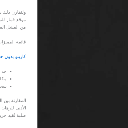
من الفشل الما
قائمة المميزات
كازينو بدون حظر دورات م
حد إيد
مكافأة 
سحب ي
صلبة تُقيد حرية