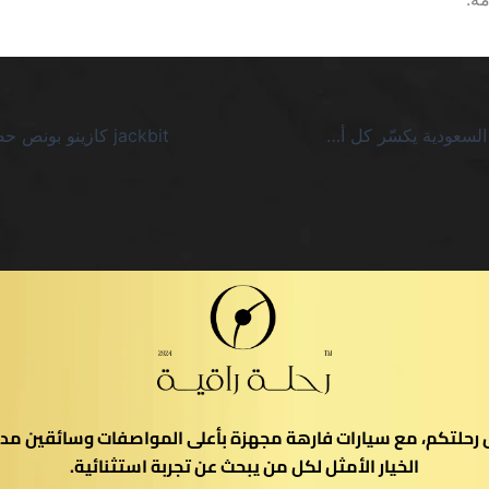
لعب كينو مباشر السعودية يكسّر كل أوهام الربح السريع
يل رحلتكم، مع سيارات فارهة مجهزة بأعلى المواصفات وسائقين مدر
الخيار الأمثل لكل من يبحث عن تجربة استثنائية.