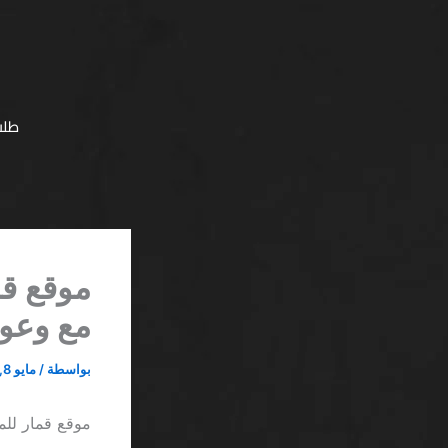
خطي
لى
لمحتوى
طلب
موقع قم
مع وعود
بواسطة
/
مايو 8, 2026
موقع قمار للمب