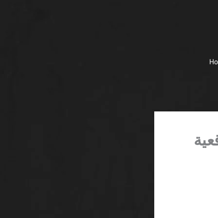
H
عية