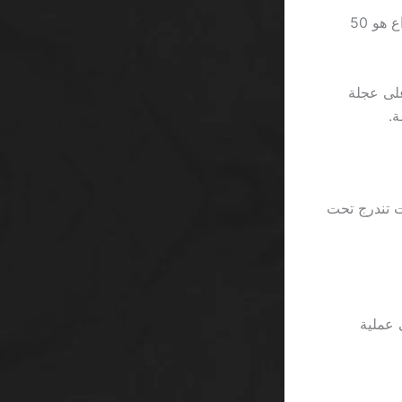
الواقعية تبدأ عندما يفتح اللاعب الجديد حسابًا في Betway ويجد أن الحد الأدنى للإيداع هو 50
كية على عجلة
ة.
، رغم أن الإعلانات تندرج تحت
على عملية