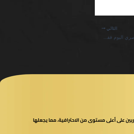
التالي
jackbit كازينو بونص حصري اليوم فقط SA يفضي إلى حسابات فارغة
بين على أعلى مستوى من الاحترافية، مما يجعلها