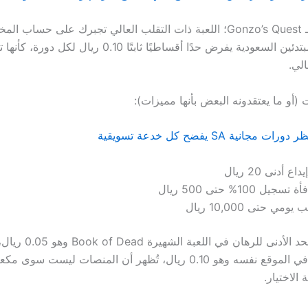
ولنقارن ذلك بـ Gonzo’s Quest؛ اللعبة ذات التقلب العالي تجبرك على حساب
موقع قمار للمبتدئين السعودية يفرض حدًا أقساطيًا ثابتًا .10
لي.
 (أو ما يعتقدونه البعض بأنها مميزات):
جانية SA يفضح كل خدعة تسويقية
اع أدنى 20 ريال
تسجيل 100% حتى 500 ريال
ومي حتى 10,000 ريال
المقارنة بين الحد الأدنى للرها
الأدنى للرهان في الموقع نفسه وهو 0.10 ريال، تُظهر أن المنصات ليست
 الاختيار.