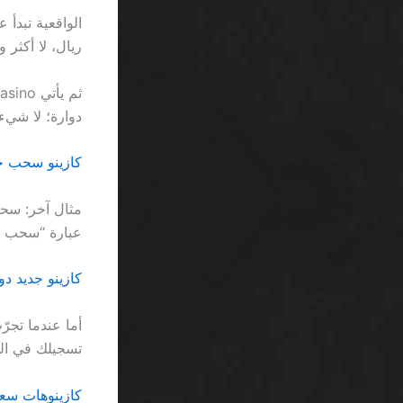
ريال، لا أكثر و
دوارة؛ لا شيء
كازينو سحب خلال 24 ساعة السعودية: الحقيقة الباردة و
عبارة “سحب فو
كازينو جديد دورات مجاني
تسجيلك في الموقع، حي
كازينوهات سعودية بدون ترخيص SA: الف