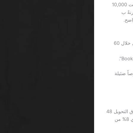
ثانياً، “Betway” يقدم برنامج ولاء يتضمن نقاط تعادل 0.2% من حجم الرهان. إذا لعبت 10,000
قارنةً ب
موقع Melbet: يفرض حد سحب 1000 ريال إذا تجاوز الرهان 5,000 ريال خلال 60
لك فرصاً ضئيلة
مثلاً، إذا استخدمت “الروابط التابعة” لشراء سحب سريع على 2,500 ريال، سيستغرق التحويل 48
ساعة على مدار أسبوعين، مما يعني أن أموالك متجمدة لمدة 14 يوماً، وهو ما يساوي 8% من