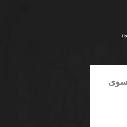
H
 سوى