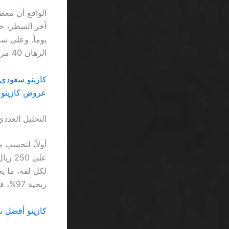
الواقع أن معظ
الرهان 40 مرة يجعل المبلغ الفعلي الفائز 0 ريال تقريباً.
كازينو سعودي تحويل بنكي
عروض كازينو م
التحليل العددي
ربحية 97%، فإنك في مسار خسارة 3% مستمرة.
كازينو أفضل نسب استرداد 026