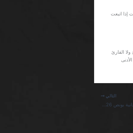
في أسوأ الحالات إذا اتبعت
 صفحة الشروط؛ 9 بكسل لا يتيح ولا القارئ
عد 30 يوماً أن الحد الأدنى
التالي
haz كازينو 95 لفات مجانية بونص 2026: عندما يصبح الوعود مجرد أرقام مخنوقة