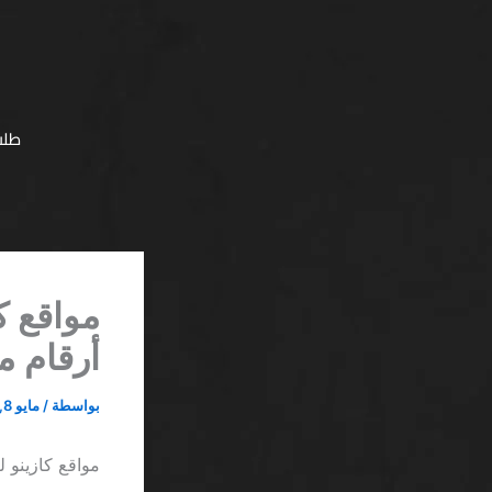
خطي
لى
لمحتوى
طلب
مواقع ك
أرقام م
بواسطة
/
مايو 8, 2026
مواقع كازينو 