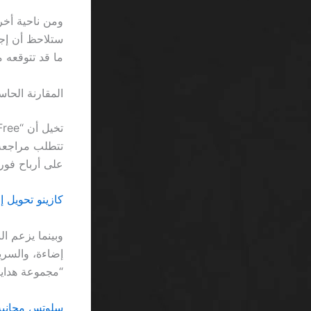
ما قد تتوقعه م
المقارنة الحاس
على أرباح فورية بعد 10 دقائق من اللعب، لكنك في النهاية
كازينو تحويل إلكتروني دورات 
“مجموعة هدايا” لا تتعدى وزن 
سلوتس مجانية اون لاين للعب SA: عن