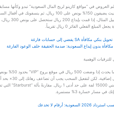
م العروض في “مواقع كازينو لربح المال السعودية” تبدو وكأنها مساب
يوماً. وعلى سبيل المثال، إذا قمت
 مكافأة SA يفضي إلى حسابات فارغة
كافأة بدون إيداع السعودية: صدمة الحقيقة خلف الوعود الفارغة
 للترقيات الوهمية
أولاً، لنحسب ما يحدث إذا وضعت 00
لكل لفة، ما يعني 15000 لفة على حد أد
2 السعودية: أرقام لا تخدعك