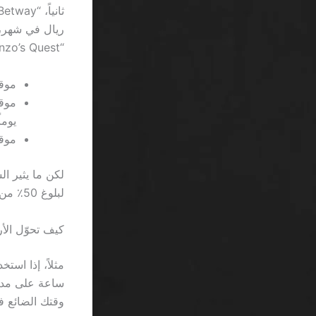
“Gonzo’s Quest” التي قد تعطيك دفعات تصل إلى 5× في 1 من 20 لفة، الفارق واضح.
موقع 888casino: بونص 100% على أول إ
يوماً
موقع Bet365: يقدم “Free spins” لا تتجاوز 0
لبلوغ 50٪ من قيمة الرهان الأصلي.
كيف تحوّل الأ
وقتك الضائع في