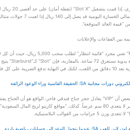
ومن ناحية أخرى، إذا قمت بتشغيل “Slot X” (نقط
ستلاحظ أن إجمالي الخسارة اليومية قد يصل إل
ن “قيمة العائد المتوقعة”.
مة بين الفقاعات والإعلانات
تتطلب مراجعة يدوية تستغرق 72 
 تدفع الضريبة على كل فائز.
مجانية SA: الحقيقة القاسية وراء الوعود الزائفة
وبينما يزعم البعض أن “VIP” يعادل حجز جناح فندقي فاخر، الواقع هو أن الجناح 
إضاءة، والسرير لا يتعدى 80 سم عرضاً. كذلك، “مواقع كازينو لربح المال السعود
5 جرامات من القوالب البلاستيكية.
دما يتحول الوعد إلى حسابات رياضية باردة