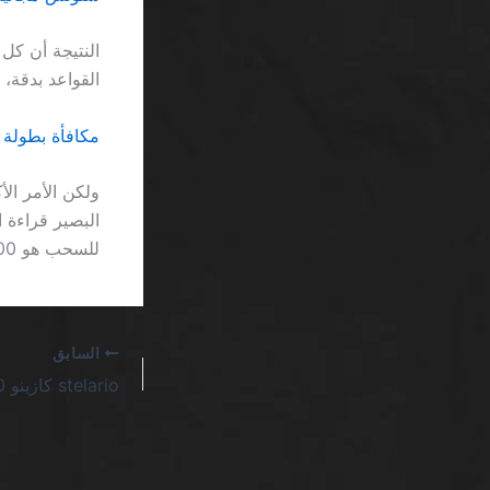
القواعد بدقة، 
مكافأة بطولة كازينو اون لاين SA: ما 
للسحب هو 500 ريال فقط.
السابق