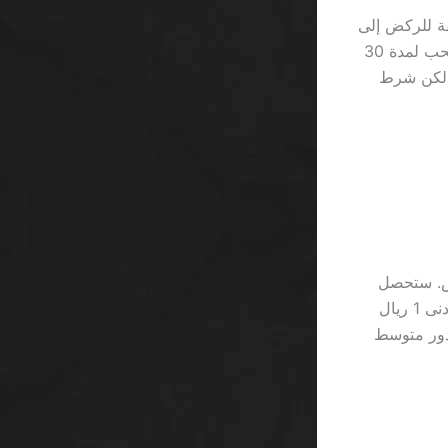
قة للركض إلى
آخر السطر، حيث يضيفون 150% بونص على 100 ريال، ثم ينسفونك في أقفال السحب لمدة 30
 بإيداع 200 ريال ستحصل على بونص 300 ريال، لكن شرط
5 ريال في موقع يروج “VIP” بحدود 50% بونص. ستحصل
على 250 ريال إضافية، لكن لتفعيل السحب يجب أن تضاعف رهانك إلى 30× بحد أدنى 1 ريال
نى 1 ريال. مقارنةً بآلة “Starburst” التي تدور متوسط