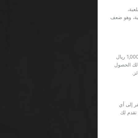
ة أمان) على حد أقصى 20 ريال للعبة،
ى 140 ريال إذا لعبت 7 جولات متتالية، وهو ضعف
تخيل أن “Free” تعني مجرد “قائمة انتظار” لطلب سحب 5,000 ريال، حيث أن كل 1,000 ريال
ساعة. بالمقارنة، فإن “Slot” كـ“Starburst” يتيح لك الحصول
يفتقر إلى أي
ية” تقدم لك