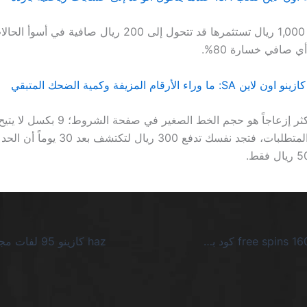
النتيجة أن كل 1,000 ريال تستثمرها قد تتحول إلى 200 ريال صافية 
أي صافي خسارة 80%.
وراء الأرقام المزيفة وكمية الضحك المتبقي
ولكن الأمر الأكثر إزعاجاً هو حجم الخط الصغير في
البصير قراءة المتطلبات، فتجد نفسك تدفع 300 ريال لتكتشف ب
stelario كازينو 160 free spins كود بونص 2026: صدمة الأرقام لا تُستَحسن