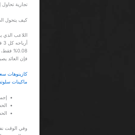
تجارية تحاول 
كيف يتحول الجاكبوت المت
فإن العائد يصبح سالباً بنح
كازينوهات سعود
ماكينات سلوتس تصاعدية اون لاي
إجمال
الحد 
الحد ا
وفي الوقت نفس