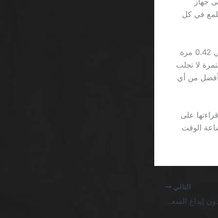
على جهاز
ومع ذلك، يظل اللاعب يعتقد أن كل شيء مجاني — كلمة “free” تلمع في كل
وإذا حاولت حساب متوسط العائد من الجاكبوت المتصاعد، ستحصل على رقم تقريبي 0.42 مرة
ني خسارة مستمرة لا تجلب
Classic Frui تقدم عائد ثابت يبلغ 95%، وهو أفضل من أي
راءتها على
اشة وإضاعة الوقت
التالي
أفضل سلوتس مكافأة بدون إيداع السعودية: حقيقة القش والريش