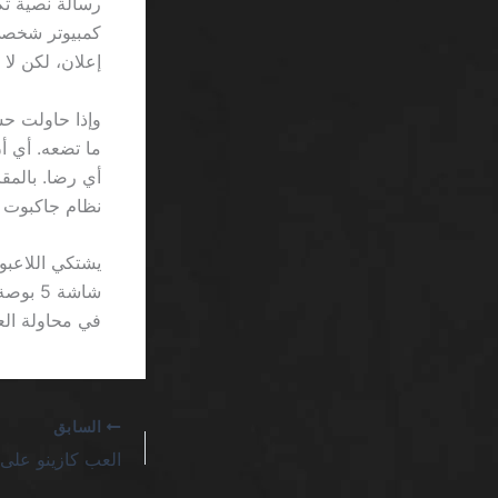
إعلان، لكن لا أحد يع
نظام جاكبوت 
يشتكي اللاعبو
في محاولة الع
السابق