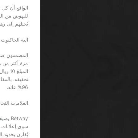
يُحيلهم إلى ره
آلية الجاكبوت
96% عائد.
العلامات التجا