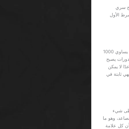
هو سلاح سري
أن الشرط الأول
المصممون صمموا نظاماً يضاعف الرهان كل 5 دورات، كأنهم يعتقدون أن 3×5=15 يساوي 1000
ر من ربح حقيقي. مثال: إذا كان اللاعب يراهن 2 ريال على كل دورة، بعد 5 دورات يصبح
متصاعدًا لا يمكن
ارة، فهي ثابتة في
 يُعطى شيء
 50 ريال للجاكبوت المتصاعد، وهو ما
قارنة تُظهر أن كل علامة