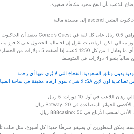
إقناع اللاعب بأن الفخ مجرد مكافأة صغيرة.
ص ascend إلى مصيدة مالية
اللاعب الذي يراهن 0.5 ريال على كل لفة في onzo’s Quest
أرباحه كل 3 فوز متتالي. لكن الرياضيات تقول إن
0.08% فقط، أي ما يعادل 1 من كل 1250 لاعب. إذا أضفت 5
و 4 دولارات في المتوسط.
ية بدون وثائق السعودية: الفخاخ التي لا يُرى فيها أي رحمة
ن SA: لا شيء سوى أرقام مخيفة في ساحة الضياع
ي رهان اللاعب في أول 10 دورات: 5 ريال
الأقصى للجوائز المتصاعدة في Betway: 20 ريال
لأدنى لسحب الأرباح في 888casino: 50 ريال
ه، يمكن للمطورين أن يضيفوا شرطًا جديدًا كل أسبوع، مثل طلب تأك