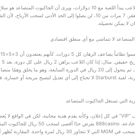
الواقع أن كل لاعب يبدأ اللعبة مع 10 دولارات، ويرى أن الجاكبوت المتصاعد 
للنهوض من الفقر. 7 مرات من 10، لن يصلوا إلى الحد الأدنى لسحب الأرباح، ل
ان لا يمكن تحصيله.
 المتصاعد لا تتماشى مع أي منطق اقتصادي
مرة أكث
المبلغ 10 ريال، ثم يتحول إلى 20 ريال في الدورة السابعة، وهو ما يخلق وهمًا 
تحقيقه. بالمقارنة، لعبة Starburst لا تحتاج إلى أي تعديل لتصبح مربحة أو خس
رية التي تستغل الجاكبوت المتصاعد
Betway يضيف “VIP” في كل إعلان، وكأنه يقدم هدية مجانية، لكن في الواقع لا
سوى إعلانات خادعة. 888casino يفرض حدًا أقصى لسحب
يُقارن بحدود السحب في MGM التي لا تتجاوز 30 ريال لمرة واحدة. الم