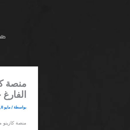
خطي
لى
لمحتوى
طلب
الفارغ 
بواسطة
/
مايو 8, 2026
منصة كازينو مع جاكبوت تصاعد