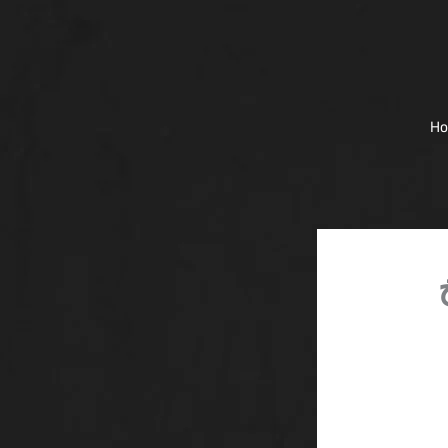
H
 الفخ