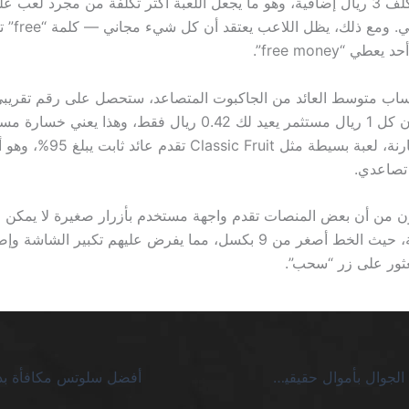
رسالة نصية تكلف 3 ريال إضافية، وهو ما يجعل اللعبة أكثر تكلفة من مجرد لعب 
كمبيوتر شخصي. 
طي “free money”.
ما تضعه. أي أن كل 1 ريال مستثمر يعيد لك 0.42 ريال فقط، وهذا يع
أي رضا. بالمقارنة، لعبة بسيطة مثل t
تصاعدي.
ن من أن بعض المنصات تقدم واجهة مستخدم بأزرار صغيرة لا يمكن ق
شاشة 5 بوصة، حيث الخط أصغر من 9 بكسل، مما يفرض عليهم تكبير الش
ثور على زر “سحب”.
العب كازينو على الجوال بأموال حقيقية SA وتفادى أوهام الوعود الفارغة