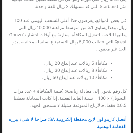
مثل Starburst التي قد تستهلك 2 ريال للفة واحدة.
في بعض المواقع، يفرضون حدًا أعلى للسحب اليومي عند 100
ريال، وهذا يساوي 1% من متوسط مراهنة 10,000 ريال التي
يطلبها اللاعب لتفعيل المكافأة. مقارنةً مع أوقات انتشار Gonzo’s
Quest التي تتطلب 5,000 ريال للاستمتاع بسلسلة مجانية، يبدو
الحد غير معقول.
مكافأة 5 ريالات عند إيداع 20 ريال.
مكافأة 8 ريالات عند إيداع 30 ريال.
مكافأة 10 ريالات عند إيداع 50 ريال.
كل رقم يتحول إلى معادلة رياضية: (قيمة المكافأة ÷ عدد مرات
التحويل) × 100 = نسبة العائد الفعلية. إذا كانت المعادلة تعطينا
0.5% فقط، فالأرباح المتوقعة ضئيلة لا تستحق الجهد.
أفضل كازينو اون لاين محفظة إلكترونية SA: صراحةً لا شيء يبرره
الفخامة الوهمية