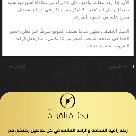
الآن، إذا أردنا مقاسًا واقعيًا، فإن 20 ريالًا من مكافأة أسبوعية تشبه
صديقًا يرسل لك “هدية” لا تُقدّر بثمن، لكن في الواقع تستقبل
مجرد علبة من الحلوى الفارغة.
العبث الحقيقي يظهر عندما يضيف الموقع شرطًا غير معلن: حجم
الخط في صفحة السحب أصغر من 10 بكسل، مما يجعل قراءة
الشروط شبه مستحيلة.
السابق
التالي
رحلة راقية الفخامة والراحة الفائقة في كل تفاصيل رحلتكم، مع