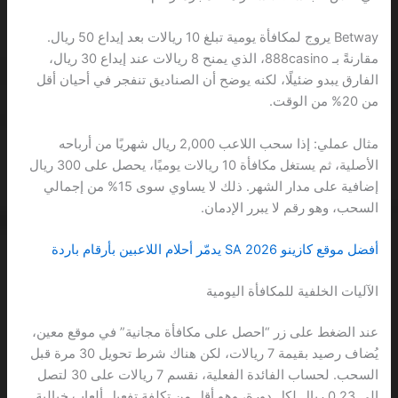
Betway يروج لمكافأة يومية تبلغ 10 ريالات بعد إيداع 50 ريال.
مقارنةً بـ 888casino، الذي يمنح 8 ريالات عند إيداع 30 ريال،
الفارق يبدو ضئيلًا، لكنه يوضح أن الصناديق تنفجر في أحيان أقل
من 20% من الوقت.
مثال عملي: إذا سحب اللاعب 2,000 ريال شهريًا من أرباحه
الأصلية، ثم يستغل مكافأة 10 ريالات يوميًا، يحصل على 300 ريال
إضافية على مدار الشهر. ذلك لا يساوي سوى 15% من إجمالي
السحب، وهو رقم لا يبرر الإدمان.
أفضل موقع كازينو 2026 SA يدمّر أحلام اللاعبين بأرقام باردة
الآليات الخلفية للمكافأة اليومية
عند الضغط على زر “احصل على مكافأة مجانية” في موقع معين،
يُضاف رصيد بقيمة 7 ريالات، لكن هناك شرط تحويل 30 مرة قبل
السحب. لحساب الفائدة الفعلية، نقسم 7 ريالات على 30 لتصل
إلى 0.23 ريال لكل دورة، وهو أقل من تكلفة تفعيل ألعاب خيالية