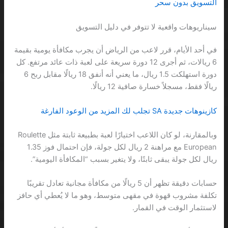
التسويق بدون سحر
سيناريوهات واقعية لا تتوفر في دليل التسويق
في أحد الأيام، قرر لاعب من الرياض أن يجرب مكافأة يومية بقيمة
6 ريالات، ثم أجرى 12 دورة سريعة على لعبة ذات عائد مرتفع. كل
دورة استهلكت 1.5 ريال، ما يعني أنه أنفق 18 ريالًا مقابل ربح 6
ريالًا فقط، مسجلاً خسارة صافية 12 ريالًا.
كازينوهات جديدة SA تجلب لك المزيد من الوعود الفارغة
وبالمقارنة، لو كان اللاعب اختيارًا لعبة بطبيعة ثابتة مثل Roulette
European مع مراهنة 2 ريال لكل جولة، فإن احتمال فوز 1.35
ريال لكل جولة يبقى ثابتًا، ولا يتغير بسبب “المكافأة اليومية”.
حسابات دقيقة تظهر أن 5 ريالًا من مكافأة مجانية تعادل تقريبًا
تكلفة مشروب قهوة في مقهى متوسط، وهو ما لا يُعطي أي حافز
لاستثمار الوقت في القمار.