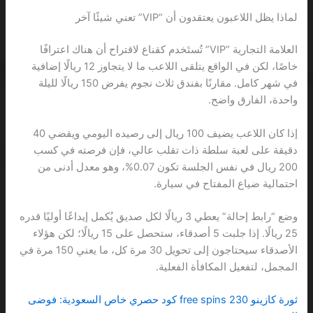
لماذا يظل اللاعبون يعتقدون أن “VIP” تعني شيئًا آخر
العلامة التجارية “VIP” تُستَخدم كقناع لاقتراح أن هناك اعترافًا
خاصًا، لكن في الواقع يتلقى اللاعب ما لا يتجاوز 12 ريالًا إضافية
في شهر كامل. مقارنًا بفندق ثلاث نجوم يفرض 150 ريالًا لليلة
واحدة، الفارق واضح.
إذا كان اللاعب يضيف 100 ريال إلى رصيده اليومي ويقضي 40
دقيقة على لعبة سلطة ذات تقلب عالي، فإن فرصته في كسب
200 ريال في نفس الجلسة تكون 0.07%، وهو معدل أدنى من
احتمالية ضياع المفتاح في سيارة.
وضع “رابط إحالة” يعطي 3 ريالًا لكل صديق يُكمل إيداعًا أوليًا قدره
25 ريالًا. إذا جلبت 5 أصدقاء، ستحصل على 15 ريالًا؛ لكن هؤلاء
الأصدقاء سيحتاجون إلى تحويل 30 مرة كل، ما يعني 150 مرة في
المجمل، لتفعيل المكافأة الفعلية.
ثورة كازينو 230 free spins كود حصري خاص السعودية: فوضى