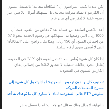
لكن عندما يكتب المراهنون أن “المكافأة مجانية” بالضبط، ينسون
أن الكازينو لا يملك ميزانية مجانية، بل يستهلك أموال اللاعبين عبر
رسوم خفية لا تُذكر في أي بيان عام.
أحد اللاعبين استُنفد من حسابه بعد 7 دقائق من اللعب، حيث أن
1000 ريال التي وضعها تم استهلاكها في رسوم الخدمة بنحو 15%
من إجمالي المبلغ، أي 150 ريال، وهذا مثال واضح على “المكافأة”
التي لا تُعطي سوى أرقام سلبية.
إذا كان كل شيء يُقاس بمعادلات رياضية، فإن “VIP” في الحقيقة
يُعادل مجرد إعلانات تمثيلية لا تتجاوز 0.2% من إجمالي إنفاق
الكازينو السنوي في السعودية.
تصنيف كازينو بدون ترخيص السعودية: لماذا يتحول كل شيء إلى
مسرح للمعاملات المربكة
سلوتس RTP عالي السعودية: لماذا لا يساوي كل ما يُوعدك به أحد
بالنهاية، لا يزال هناك سؤال غير مُجاب: لماذا تفضّل بعض