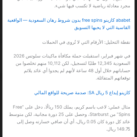
مجرد معادلة رياضية لا تكسب فيها شيء.
ababet كازينو free spins بدون شروط رهان السعودية — الواقعية
القاسية التي لا يحبها التسويق
نقطة التحليل: الأرقام التي لا تُروى في الحملات
في شهر فبراير، استقبلت حملة مكافأة ماكينات سلوتس 2026
السعودية 12,345 طلبًا لتسجيل، لكن 10,112 منهم تخلصوا من
حساباتهم خلال أول 48 ساعة لأنهم لم يجدوا أي عائد يلائم
توقعاتهم المتفائلة.
كازينو إيداع 5 ريال SA: صدمة صريحة للواقع المالي
مثال عملي: لاعب باسم كريم، يملك 150 ريالًا، دخل على “Free
Spins” من Starburst، وحصل على 25 دورة مجانية، لكن متوسط
عائد كل دورة كان 0.05 ريال، أي أن صافي خسارته وصل إلى
149.75 ريال.