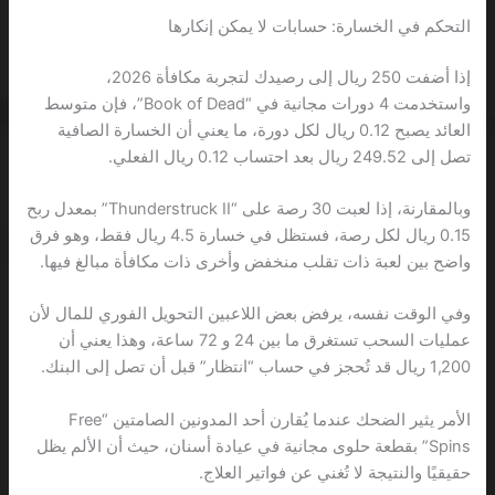
التحكم في الخسارة: حسابات لا يمكن إنكارها
إذا أضفت 250 ريال إلى رصيدك لتجربة مكافأة 2026،
واستخدمت 4 دورات مجانية في “Book of Dead”، فإن متوسط
العائد يصبح 0.12 ريال لكل دورة، ما يعني أن الخسارة الصافية
تصل إلى 249.52 ريال بعد احتساب 0.12 ريال الفعلي.
وبالمقارنة، إذا لعبت 30 رصة على “Thunderstruck II” بمعدل ربح
0.15 ريال لكل رصة، فستظل في خسارة 4.5 ريال فقط، وهو فرق
واضح بين لعبة ذات تقلب منخفض وأخرى ذات مكافأة مبالغ فيها.
وفي الوقت نفسه، يرفض بعض اللاعبين التحويل الفوري للمال لأن
عمليات السحب تستغرق ما بين 24 و 72 ساعة، وهذا يعني أن
1,200 ريال قد تُحجز في حساب “انتظار” قبل أن تصل إلى البنك.
الأمر يثير الضحك عندما يُقارن أحد المدونين الصامتين “Free
Spins” بقطعة حلوى مجانية في عيادة أسنان، حيث أن الألم يظل
حقيقيًا والنتيجة لا تُغني عن فواتير العلاج.