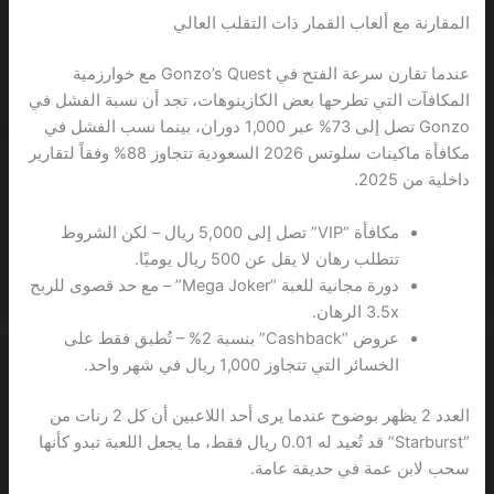
المقارنة مع ألعاب القمار ذات التقلب العالي
عندما تقارن سرعة الفتح في Gonzo’s Quest مع خوارزمية
المكافآت التي تطرحها بعض الكازينوهات، تجد أن نسبة الفشل في
Gonzo تصل إلى 73% عبر 1,000 دوران، بينما نسب الفشل في
مكافأة ماكينات سلوتس 2026 السعودية تتجاوز 88% وفقاً لتقارير
داخلية من 2025.
مكافأة “VIP” تصل إلى 5,000 ريال – لكن الشروط
تتطلب رهان لا يقل عن 500 ريال يوميًا.
دورة مجانية للعبة “Mega Joker” – مع حد قصوى للربح
3.5x الرهان.
عروض “Cashback” بنسبة 2% – تُطبق فقط على
الخسائر التي تتجاوز 1,000 ريال في شهر واحد.
العدد 2 يظهر بوضوح عندما يرى أحد اللاعبين أن كل 2 رنات من
“Starburst” قد تُعيد له 0.01 ريال فقط، ما يجعل اللعبة تبدو كأنها
سحب لابن عمة في حديقة عامة.