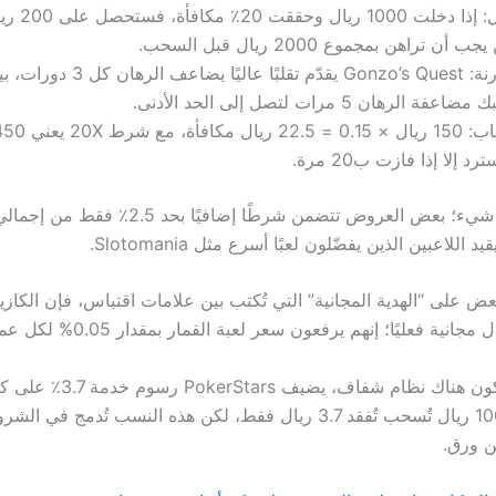
مثال: إذا دخلت 
ب أن تراهن بمجموع 2000 ريال قبل السحب.
مقارنة: Gonzo’s Quest يقدّم تقلبًا عا
اعفة الرهان 5 مرات لتصل إلى الحد الأدنى.
سترد إلا إذا فازت ب20 مرة.
وليس هذا كل شيء؛ بعض العروض تتضمن شرطًا إضافيًا بحد
د اللاعبين الذين يفضّلون لعبًا أسرع مثل Slotomania.
بعض على “الهدية المجانية” التي تُكتب بين علامات اقتباس، فإن الكازين
انية فعليًا؛ إنهم يرفعون سعر لعبة القمار بمقدار 0.05% لكل عملية سحب.
وبدلاً من أن يكون هناك نظام شفا
ما يُجعل كل 100 ريال تُسحب تُفقد 3.7 ريال فقط، لكن هذه النسب تُدمج ف
 ورق.