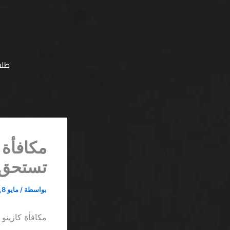
خطي
لى
لمحتوى
طلب
تستحق 
بواسطة
/
مايو 8, 2026
مكافأة كازينو جوال SA: صدمة الأرقام الت