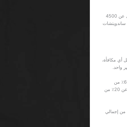
النتيجة الواضحة: إذا كان اللاعب يخطط للعب 30 يومًا، فسيحتاج إلى إنفاق ما لا يقل عن 4500
ستهلاك ساندويتشات
صيد الأصلي لتفعيل أي مكافأة،
وبينما يُظهر البعض أن مكافآت الكازينو تُجذب اللاعبين الجدد، فإن الواقع يُظهر أن 68٪ من
اللاعبين الذين استفادوا من “مكافأة كازينو جوال SA” ينهون رحلتهم بخسارة لا تقل عن 20٪ من
، يُظهر تحليل معطّل أن عدد اللاعبين الذين يحققون ربحًا بنسبة 10% من إجمالي