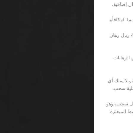
1000 ريال وحققت 20٪ مكافأة، فستحصل على 200 ريال إضافية،
ليًا يضاعف الرهان كل 3 دورات، بينما المكافأة
حساب: 150 ريال × 0.15 = 22.5 ريال مكافأة، مع شرط 20X يعني 450 ريال رهان
 2.5٪ فقط من إجمالي الرهانات
و لا يملك أي
ف، يضيف PokerStars رسوم خدمة 3.7٪ على كل سحب، وهو
ي الشروط المبعثرة