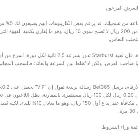
د للعرض المزعوم
في أول 48 ساعة من تسجيل
“مكافأة”. 5% من 200 ريال لا تُصبح سوى 10 ريال، وهو ما يُقارن بكمية القه
تجنب النعاس.
وإذ نذكر القهوة، فإن لعبة Starburst تدور بسرعة 2.5 ثانية لكل دورة،
 صاحب العرض. ولكن لا تُخلط بين السرعة والعائد؛ فالسحب المجان
وبالعودة إ
يومية، ما ي
يتلقون 15 ريال مكافأة عند إيداع أول 150 ريال، وهو ما يعادل 
.
اتمة وراء الشروط