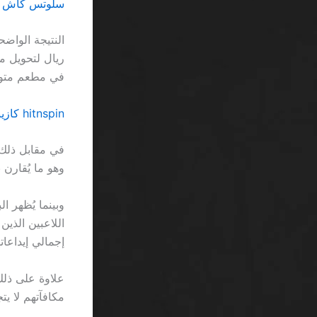
سلوتس كاش باك
في مطعم متو
hitnspin كازينو شريحة مجانية 50 ريال احصل عليها فوراً SA… لا تدعيها تخدعك
وهو ما يُقارن بضرورة تشغي
إجمالي إيداعات
مكافآتهم لا يتجاوز 12٪، وهو رقم أقرب إلى نسبة ضحايا حو