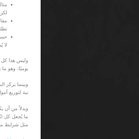
لكن يج
تطلبك مض
لا يُ
يوميًا، وهو ما يقي
وبينما يركز ال
نية لتوزيع أموال مج
مثل شرايط من