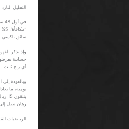
التحليل البار
سائق تاكسي ل
حسابية يفرضها
أي ربح ثابت.
رهان تصل إلى 30 مرة
الرياضيات الق