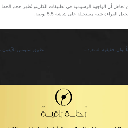
ل القراءة شبه مستحيلة على شاشة 5.5 بوصة.
كازينو بلاك جاك بأموال حقيقية السعودية: صراع الأرقام والوعود المزعجة