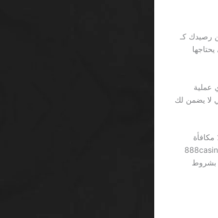
ك، قد يزعم بعض الكازينوهات أنهم يضيفون لك 5% من رصيدك كـ
وة التي يحتاجها
 أسرع من أي عملية
ي لا يضمن لك
لى الأرقام، يرسل Bet365 رسالة بريدية تقول إن “VIP” يحصل على 0.2٪ مكافأة
عادل 0.20 ريال لكل 100 ريال مستثمرة. بالمقارنة، يظل اللاعبون في 888casino
10% للبدء، لكنه يُقيد بشروط