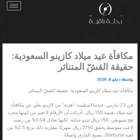
خطي
لى
لمحتوى
مكافأة عيد ميلاد كازينو السعودية:
حقيقة القشّ المتناثر
بواسطة
/
مايو 8, 2026
مكافأة عيد ميلاد كازينو السعودية: حقيقة القشّ المتناثر
في 23 مارس، عندما استلمت “هدية” من كازينو يعلن عن مكافأة
عيد ميلاد بقيمة 150 ريال، أدركت أن الأرقام لا تغير من كونها مجرد
فخ تسويقي. 150 ريال تبدو جذابة، لكنها تعادل 0.04% من رصيد
لاعب متوسط يحقق 3750 ريال شهريًا. مقارنة ذلك بربح 2.5% من
لعبة Starburst، يصبح الفارق واضحًا.