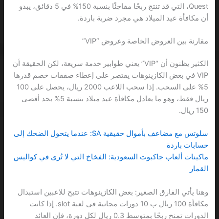
Quest، التي قد تنتج ربحًا مفاجئًا بنسبة 150% في 5 دقائق، يبدو
أن مكافأة عيد الميلاد هي مجرد ضربة باردة.
مقارنة بين العروض الخاصة وعروض “VIP”
الكثير يظنون أن “VIP” يعني طوابير خدمة سريعة، لكن الحقيقة أن
VIP في بعض الكازينوهات يقتصر على إعطاء صفقات خصم قدرها
5% على السحب. إذا سحب اللاعب 2000 ريال، يحصل على 100
ريال فقط، وهو ما يعادل مكافأة عيد ميلاد بنسبة 5% بحد أقصى
150 ريال.
سلوتس مع مضاعف بأموال حقيقية SA: عندما يتحول الضحك إلى
حسابات باردة
ماكينات ألعاب جاكبوت السعودية: الفخاخ التي لا تُرى في كواليس
القمار
وهنا يأتي الفارق الصغير: بعض الكازينوهات تتيح للاعبين استبدال
مكافأة 100 ريال ب 10 دورات مجانية في لعبة slot. إذا كانت
الدورات تمنح ربحًا بمتوسط 0.3 ريال لكل دورة، فإن العائد