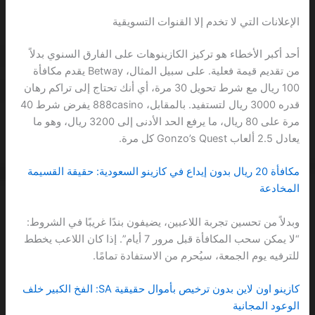
الإعلانات التي لا تخدم إلا القنوات التسويقية
أحد أكبر الأخطاء هو تركيز الكازينوهات على الفارق السنوي بدلاً
من تقديم قيمة فعلية. على سبيل المثال، Betway يقدم مكافأة
100 ريال مع شرط تحويل 30 مرة، أي أنك تحتاج إلى تراكم رهان
قدره 3000 ريال لتستفيد. بالمقابل، 888casino يفرض شرط 40
مرة على 80 ريال، ما يرفع الحد الأدنى إلى 3200 ريال، وهو ما
يعادل 2.5 ألعاب Gonzo’s Quest كل مرة.
مكافأة 20 ريال بدون إيداع في كازينو السعودية: حقيقة القسيمة
المخادعة
وبدلاً من تحسين تجربة اللاعبين، يضيفون بندًا غريبًا في الشروط:
“لا يمكن سحب المكافأة قبل مرور 7 أيام”. إذا كان اللاعب يخطط
للترفيه يوم الجمعة، سيُحرم من الاستفادة تمامًا.
كازينو اون لاين بدون ترخيص بأموال حقيقية SA: الفخ الكبير خلف
الوعود المجانية