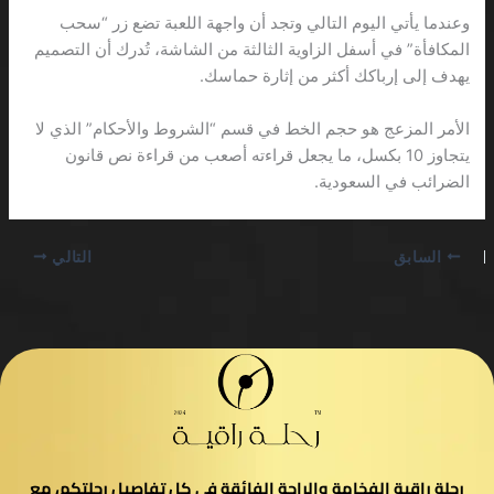
وعندما يأتي اليوم التالي وتجد أن واجهة اللعبة تضع زر “سحب
المكافأة” في أسفل الزاوية الثالثة من الشاشة، تُدرك أن التصميم
يهدف إلى إرباكك أكثر من إثارة حماسك.
الأمر المزعج هو حجم الخط في قسم “الشروط والأحكام” الذي لا
يتجاوز 10 بكسل، ما يجعل قراءته أصعب من قراءة نص قانون
الضرائب في السعودية.
السابق
التالي
رحلة راقية الفخامة والراحة الفائقة في كل تفاصيل رحلتكم، مع